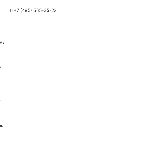
+7 (495) 565-35-22
ины
м
е
ии