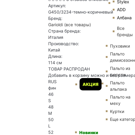
Stylex
Артикул:
ADD
G450/3234-темно-коричневый
Албана
Бренд:
Garioldi
(все товары)
Все
Страна бренда:
бренды
Италия
Производство:
Пуховики
Китай
Пальто
Длина:
демисезон
114 см
Пальто из
ТОВАР РАСПРОДАН
шерсти
Добавить в корзину можно и без размер
RUS
Пальто
АКЦИЯ
фин
альпака
46
Пальто на
S
меху
48
Куртки
M
Еще катего
50
L
52
Новинки