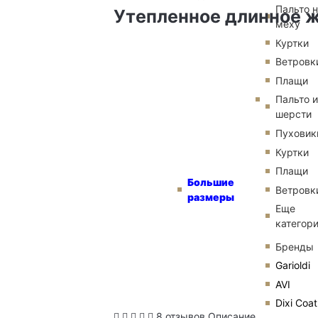
Пальто 
Утепленное длинное ж
меху
Куртки
Ветровк
Плащи
Пальто и
шерсти
Пуховик
Куртки
Плащи
Большие
Ветровк
размеры
Еще
категор
Бренды
Garioldi
AVI
Dixi Coat
8 отзывов
Описание