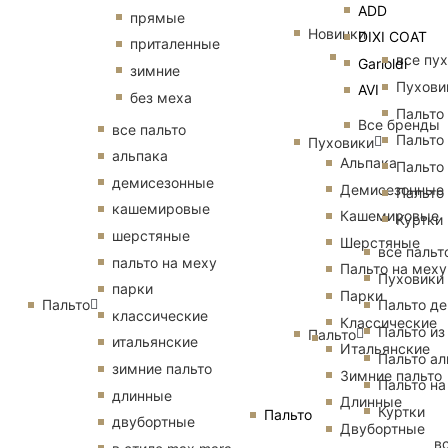
ADD
прямые
Новинки
DIXI COAT
приталенные
все пу
Garioldi
зимние
Пухови
AVI
без меха
Пальто
Все бренды
все пальто
Пальто
Пуховики
альпака
Альпака
Пальто
демисезонные
Демисезонные
Пальто
кашемировые
Кашемировые
Куртки
шерстяные
Шерстяные
все пальт
пальто на меху
Пальто на меху
Пуховики
парки
Парки
Пальто
Пальто д
классические
Классические
Пальто из
Пальто
итальянские
Итальянские
Пальто ал
зимние пальто
Зимние пальто
Пальто на
длинные
Длинные
Куртки
Пальто
двубортные
Двубортные
в