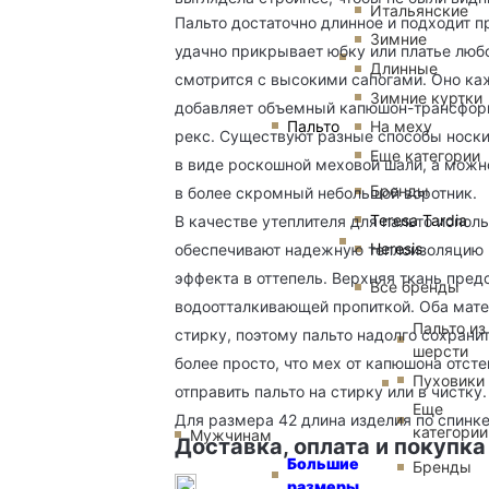
Итальянские
Пальто достаточно длинное и подходит 
Зимние
удачно прикрывает юбку или платье любо
Длинные
смотрится с высокими сапогами. Оно ка
Зимние куртки
добавляет объемный капюшон-трансфор
Пальто
На меху
рекс. Существуют разные способы носки
Еще категории
в виде роскошной меховой шали, а можно
Бренды
в более скромный небольшой воротник.
Teresa Tardia
В качестве утеплителя для пальто исполь
Heresis
обеспечивают надежную теплоизоляцию в
эффекта в оттепель. Верхняя ткань пре
Все бренды
водоотталкивающей пропиткой. Оба мате
Пальто из
стирку, поэтому пальто надолго сохрани
шерсти
более просто, что мех от капюшона отсте
Пуховики
отправить пальто на стирку или в чистку.
Еще
Для размера 42 длина изделия по спинке 
категории
Мужчинам
Доставка, оплата и покупка
Большие
Бренды
размеры