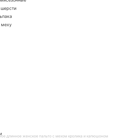
 шерсти
ьпака
 меху
и
ное длинное женское пальто с мехом кролика и капюшоном