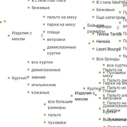
в стиле max mara
В стиле Max Ma
р
бежевые
Бежевые
П
пальто на меху
Еще категории
П
парки на меху
Большие
д
Бренды
размеры
плащи
Изделия с
П
Teresa Tardia
мехом
ветровки
П
Heresis
демисезонные
П
Leoni Bourge
куртки
К
Все бренды
все куртки
все куртк
Пальто на
демисезонные
Пуховики
меху
зимние
Куртки
Пальто д
Парки на м
итальянские
Пальто из
Куртки
Плащи
кожаные
Изделия с
Пальто ал
Ветровки
мехом
все большие
Пальто на
Демисезон
размеры
Куртки
куртки
пальто
Еще катего
Пуховики
пуховики
Пальто д