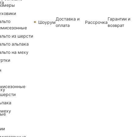
ra
азмеры
уховики
Доставка и
Гарантии и
альто
Шоурум
Рассрочка
оплата
возврат
емисезонные
альто из шерсти
альто альпака
альто на меху
уртки
и
емисезонные
еху
 шерсти
ьпака
 меху
ные
рии
емисезонные