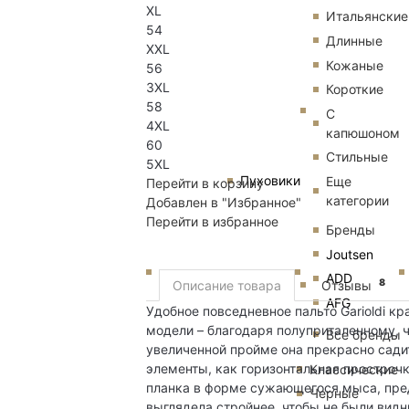
XL
Итальянские
54
Длинные
XXL
Кожаные
56
3XL
Короткие
58
С
4XL
капюшоном
60
Стильные
5XL
Пуховики
Еще
Перейти в корзину
категории
Добавлен в "Избранное"
Перейти в избранное
Бренды
Joutsen
ADD
8
Описание товара
Отзывы
AFG
Удобное повседневное пальто Garioldi к
модели – благодаря полуприталенному, 
Все бренды
увеличенной пройме она прекрасно сади
элементы, как горизонтальная простроч
Классические
планка в форме сужающегося мыса, пред
Черные
выглядела стройнее, чтобы не были вид