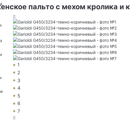
на
енское пальто с мехом кролика и
и
з
и
1
2
и
3
4
ии
5
6
7