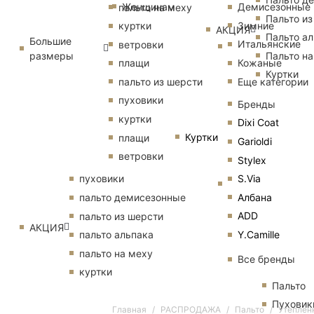
Женщинам
Демисезонные
пальто на меху
Пальто из
Зимние
куртки
АКЦИЯ
Пальто ал
Большие
Итальянские
ветровки
размеры
Пальто на
Кожаные
плащи
Куртки
Еще категории
пальто из шерсти
пуховики
Бренды
куртки
Dixi Coat
Куртки
плащи
Garioldi
ветровки
Stylex
S.Via
пуховики
Албана
пальто демисезонные
ADD
пальто из шерсти
АКЦИЯ
Y.Camille
пальто альпака
пальто на меху
Все бренды
куртки
Пальто
Пуховик
Главная
РАСПРОДАЖА
Пальто
Утеплен