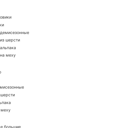
ховики
ки
 демисезонные
 из шерсти
 альпака
 на меху
о
емисезонные
 шерсти
ьпака
 меху
се большие