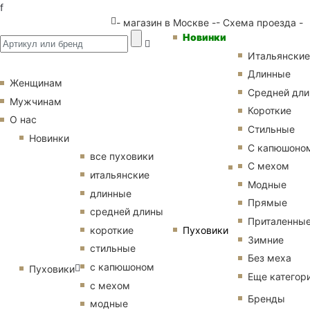
f
- магазин в Москве -
- Схема проезда -
Новинки
Итальянские
Длинные
Женщинам
Средней дл
Мужчинам
Короткие
О нас
Стильные
Новинки
С капюшоно
все пуховики
С мехом
итальянские
Модные
длинные
Прямые
средней длины
Приталенны
Пуховики
короткие
Зимние
стильные
Без меха
с капюшоном
Пуховики
Еще категор
с мехом
Бренды
модные