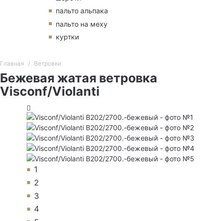
пальто альпака
пальто на меху
куртки
Главная
Ветровки
Бежевая жатая ветровка
Visconf/Violanti
1
2
3
4