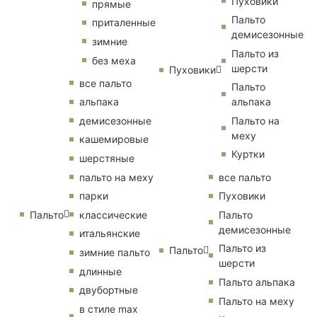
Пуховики
прямые
Пальто
приталенные
демисезонные
зимние
Пальто из
без меха
шерсти
Пуховики
все пальто
Пальто
альпака
альпака
демисезонные
Пальто на
меху
кашемировые
Куртки
шерстяные
пальто на меху
все пальто
парки
Пуховики
Пальто
классические
Пальто
демисезонные
итальянские
Пальто из
Пальто
зимние пальто
шерсти
длинные
Пальто альпака
двубортные
Пальто на меху
в стиле max