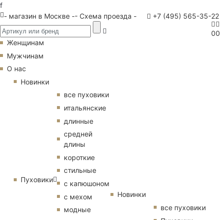
f
- магазин в Москве -
- Схема проезда -
+7 (495) 565-35-22
0
0
Женщинам
Мужчинам
О нас
Новинки
все пуховики
итальянские
длинные
средней
длины
короткие
стильные
Пуховики
с капюшоном
Новинки
с мехом
все пуховики
модные