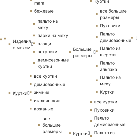
Куртки
mara
бежевые
все большие
размеры
пальто на
Пуховики
меху
Пальто
парки на меху
демисезонные
Изделия
плащи
с мехом
Пальто из
Большие
ветровки
шерсти
размеры
демисезонные
Пальто
куртки
альпака
все куртки
Пальто на
меху
демисезонные
Куртки
зимние
Куртки
итальянские
все куртки
кожаные
Пуховики
Пальто
все
демисезонные
большие
размеры
Пальто из
Куртки