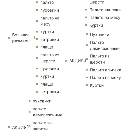
шерсти
пальто
Пальто альпака
пуховики
Пальто на меху
пальто на
меху
Куртки
куртки
Пуховики
Большие
ветровки
размеры
Пальто
плащи
демисезонные
пальто из
Пальто из
АКЦИЯ
шерсти
шерсти
пуховики
Пальто альпака
куртки
Пальто на меху
плащи
Куртки
ветровки
пуховики
пальто
демисезонные
пальто из
АКЦИЯ
шерсти