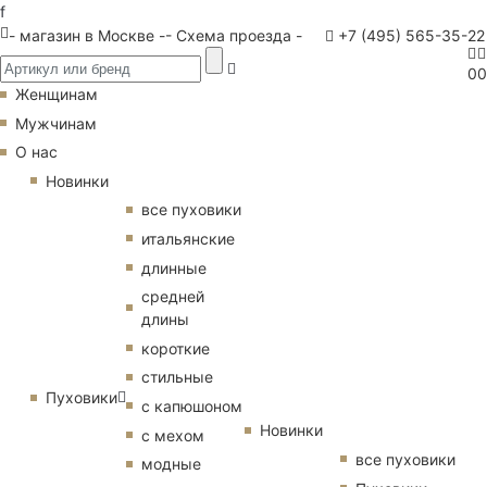
f
- магазин в Москве -
- Схема проезда -
+7 (495) 565-35-22
0
0
Женщинам
Мужчинам
О нас
Новинки
все пуховики
итальянские
длинные
средней
длины
короткие
стильные
Пуховики
с капюшоном
Новинки
с мехом
все пуховики
модные