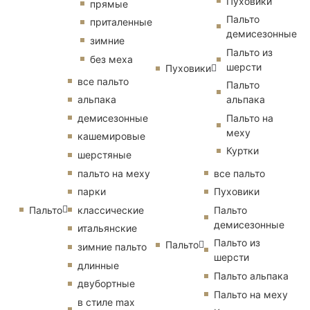
Пуховики
прямые
Пальто
приталенные
демисезонные
зимние
Пальто из
без меха
шерсти
Пуховики
все пальто
Пальто
альпака
альпака
демисезонные
Пальто на
меху
кашемировые
Куртки
шерстяные
пальто на меху
все пальто
парки
Пуховики
Пальто
классические
Пальто
демисезонные
итальянские
Пальто из
Пальто
зимние пальто
шерсти
длинные
Пальто альпака
двубортные
Пальто на меху
в стиле max