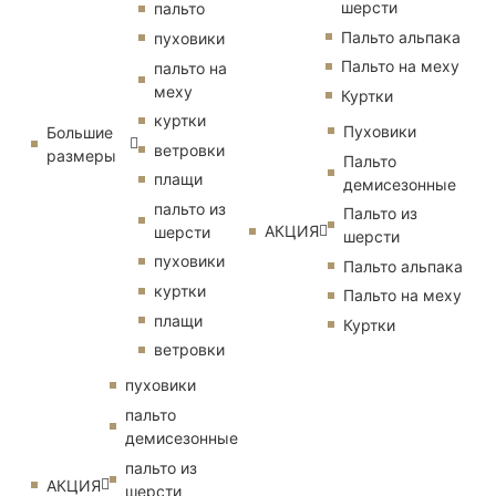
шерсти
пальто
Пальто альпака
пуховики
Пальто на меху
пальто на
меху
Куртки
куртки
Пуховики
Большие
ветровки
размеры
Пальто
плащи
демисезонные
пальто из
Пальто из
АКЦИЯ
шерсти
шерсти
пуховики
Пальто альпака
куртки
Пальто на меху
плащи
Куртки
ветровки
пуховики
пальто
демисезонные
пальто из
АКЦИЯ
шерсти