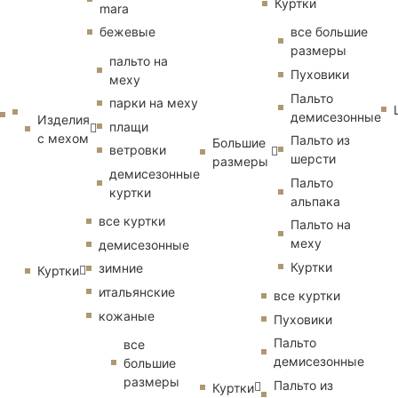
Куртки
mara
бежевые
все большие
размеры
пальто на
Пуховики
меху
Пальто
парки на меху
демисезонные
Изделия
плащи
с мехом
Пальто из
Большие
ветровки
шерсти
размеры
демисезонные
Пальто
куртки
альпака
все куртки
Пальто на
меху
демисезонные
Куртки
зимние
Куртки
итальянские
все куртки
кожаные
Пуховики
Пальто
все
демисезонные
большие
размеры
Пальто из
Куртки