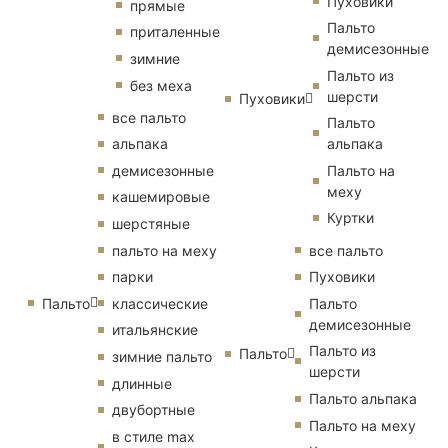
Пуховики
прямые
Пальто
приталенные
демисезонные
зимние
Пальто из
без меха
шерсти
Пуховики
все пальто
Пальто
альпака
альпака
демисезонные
Пальто на
меху
кашемировые
Куртки
шерстяные
пальто на меху
все пальто
парки
Пуховики
Пальто
классические
Пальто
демисезонные
итальянские
Пальто из
Пальто
зимние пальто
шерсти
длинные
Пальто альпака
двубортные
Пальто на меху
в стиле max