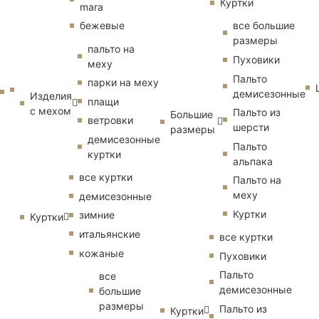
Куртки
mara
бежевые
все большие
размеры
пальто на
Пуховики
меху
Пальто
парки на меху
демисезонные
Изделия
плащи
с мехом
Пальто из
Большие
ветровки
шерсти
размеры
демисезонные
Пальто
куртки
альпака
все куртки
Пальто на
меху
демисезонные
Куртки
зимние
Куртки
итальянские
все куртки
кожаные
Пуховики
Пальто
все
демисезонные
большие
размеры
Пальто из
Куртки