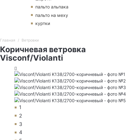
пальто альпака
пальто на меху
куртки
Главная
Ветровки
Коричневая ветровка
Visconf/Violanti
1
2
3
4