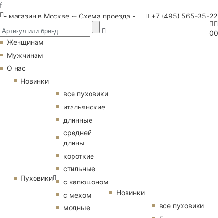
f
- магазин в Москве -
- Схема проезда -
+7 (495) 565-35-22
0
0
Женщинам
Мужчинам
О нас
Новинки
все пуховики
итальянские
длинные
средней
длины
короткие
стильные
Пуховики
с капюшоном
Новинки
с мехом
все пуховики
модные