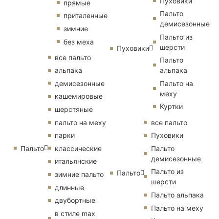
Пуховики
прямые
Пальто
приталенные
демисезонные
зимние
Пальто из
без меха
шерсти
Пуховики
все пальто
Пальто
альпака
альпака
демисезонные
Пальто на
меху
кашемировые
Куртки
шерстяные
пальто на меху
все пальто
парки
Пуховики
Пальто
классические
Пальто
демисезонные
итальянские
Пальто из
Пальто
зимние пальто
шерсти
длинные
Пальто альпака
двубортные
Пальто на меху
в стиле max