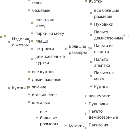
Куртки
mara
бежевые
все большие
размеры
пальто на
Пуховики
меху
Пальто
парки на меху
демисезонные
Изделия
плащи
с мехом
Пальто из
Большие
ветровки
шерсти
размеры
демисезонные
Пальто
куртки
альпака
все куртки
Пальто на
меху
демисезонные
Куртки
зимние
Куртки
итальянские
все куртки
кожаные
Пуховики
Пальто
все
демисезонные
большие
размеры
Пальто из
Куртки