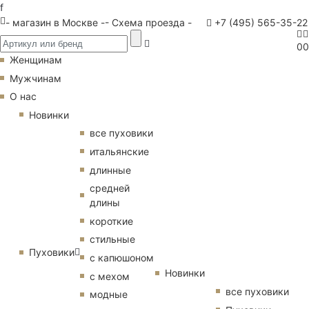
f
- магазин в Москве -
- Схема проезда -
+7 (495) 565-35-22
0
0
Женщинам
Мужчинам
О нас
Новинки
все пуховики
итальянские
длинные
средней
длины
короткие
стильные
Пуховики
с капюшоном
Новинки
с мехом
все пуховики
модные