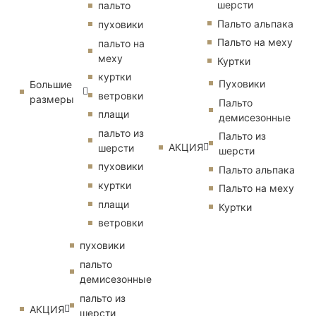
шерсти
пальто
Пальто альпака
пуховики
Пальто на меху
пальто на
меху
Куртки
куртки
Пуховики
Большие
ветровки
размеры
Пальто
плащи
демисезонные
пальто из
Пальто из
АКЦИЯ
шерсти
шерсти
пуховики
Пальто альпака
куртки
Пальто на меху
плащи
Куртки
ветровки
пуховики
пальто
демисезонные
пальто из
АКЦИЯ
шерсти