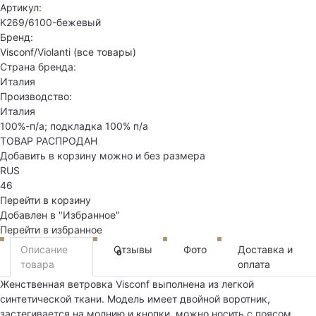
Артикул:
K269/6100-бежевый
Бренд:
Visconf/Violanti
(все товары)
Страна бренда:
Италия
Производство:
Италия
100%-п/а; подкладка 100% п/а
ТОВАР РАСПРОДАН
Добавить в корзину можно и без размера
RUS
46
Перейти в корзину
Добавлен в "Избранное"
Перейти в избранное
Описание
Отзывы
Фото
Доставка и
0
товара
оплата
Женственная ветровка Visconf выполнена из легкой
синтетической ткани. Модель имеет двойной воротник,
застегивается на молнию и кнопки, можно носить с поясом.