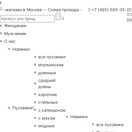
f
- магазин в Москве -
- Схема проезда -
+7 (495) 565-35-22
0
0
Женщинам
Мужчинам
О нас
Новинки
все пуховики
итальянские
длинные
средней
длины
короткие
стильные
Пуховики
с капюшоном
Новинки
с мехом
все пуховики
модные