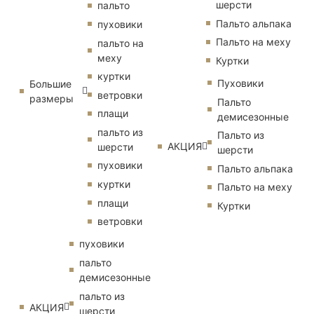
шерсти
пальто
Пальто альпака
пуховики
Пальто на меху
пальто на
меху
Куртки
куртки
Пуховики
Большие
ветровки
размеры
Пальто
плащи
демисезонные
пальто из
Пальто из
АКЦИЯ
шерсти
шерсти
пуховики
Пальто альпака
куртки
Пальто на меху
плащи
Куртки
ветровки
пуховики
пальто
демисезонные
пальто из
АКЦИЯ
шерсти