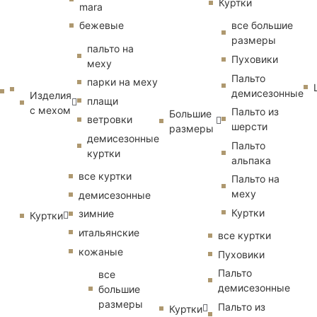
Куртки
mara
бежевые
все большие
размеры
пальто на
Пуховики
меху
Пальто
парки на меху
демисезонные
Изделия
плащи
с мехом
Пальто из
Большие
ветровки
шерсти
размеры
демисезонные
Пальто
куртки
альпака
все куртки
Пальто на
меху
демисезонные
Куртки
зимние
Куртки
итальянские
все куртки
кожаные
Пуховики
Пальто
все
демисезонные
большие
размеры
Пальто из
Куртки