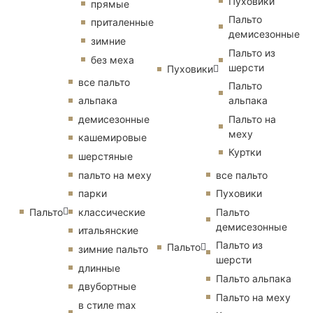
Пуховики
прямые
Пальто
приталенные
демисезонные
зимние
Пальто из
без меха
шерсти
Пуховики
все пальто
Пальто
альпака
альпака
демисезонные
Пальто на
меху
кашемировые
Куртки
шерстяные
пальто на меху
все пальто
парки
Пуховики
Пальто
классические
Пальто
демисезонные
итальянские
Пальто из
Пальто
зимние пальто
шерсти
длинные
Пальто альпака
двубортные
Пальто на меху
в стиле max