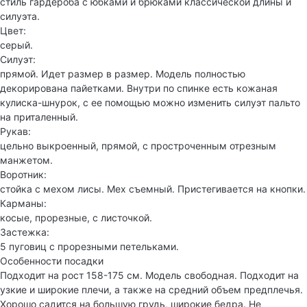
стиль гардероба с юбками и брюками классической длины и
силуэта.
Цвет:
серый.
Силуэт:
прямой. Идет размер в размер. Модель полностью
декорирована пайетками. Внутри по спинке есть кожаная
кулиска-шнурок, с ее помощью можно изменить силуэт пальто
на приталенный.
Рукав:
цельно выкроенный, прямой, с простроченным отрезным
манжетом.
Воротник:
стойка с мехом лисы. Мех съемный. Пристегивается на кнопки.
Карманы:
косые, прорезные, с листочкой.
Застежка:
5 пуговиц с прорезными петельками.
Особенности посадки
Подходит на рост 158-175 см. Модель свободная. Подходит на
узкие и широкие плечи, а также на средний объем предплечья.
Хорошо садится на большую грудь, широкие бедра. Не