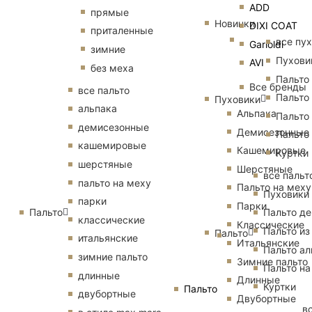
ADD
прямые
Новинки
DIXI COAT
приталенные
все пу
Garioldi
зимние
Пухови
AVI
без меха
Пальто
Все бренды
все пальто
Пальто
Пуховики
альпака
Альпака
Пальто
демисезонные
Демисезонные
Пальто
кашемировые
Кашемировые
Куртки
шерстяные
Шерстяные
все пальт
пальто на меху
Пальто на меху
Пуховики
парки
Парки
Пальто
Пальто д
классические
Классические
Пальто из
Пальто
итальянские
Итальянские
Пальто ал
зимние пальто
Зимние пальто
Пальто на
длинные
Длинные
Куртки
Пальто
двубортные
Двубортные
в