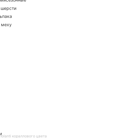
 шерсти
ьпака
 меху
и
iolanti кораллового цвета