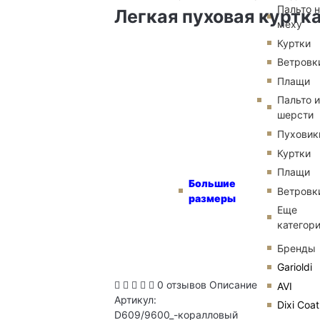
Пальто 
Легкая пуховая куртка
меху
Куртки
Ветровк
Плащи
Пальто и
шерсти
Пуховик
Куртки
Плащи
Большие
Ветровк
размеры
Еще
категор
Бренды
Garioldi
0 отзывов
Описание
AVI
Артикул:
Dixi Coat
D609/9600_-коралловый