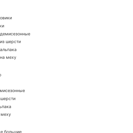
ховики
ки
 демисезонные
 из шерсти
 альпака
 на меху
о
емисезонные
 шерсти
ьпака
 меху
се большие