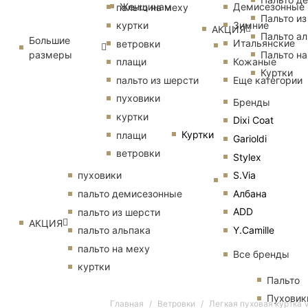
Женщинам
Демисезонные
пальто на меху
Пальто из
Зимние
куртки
АКЦИЯ
Пальто ал
Большие
Итальянские
ветровки
размеры
Пальто на
Кожаные
плащи
Куртки
Еще категории
пальто из шерсти
пуховики
Бренды
куртки
Dixi Coat
Куртки
плащи
Garioldi
ветровки
Stylex
S.Via
пуховики
Албана
пальто демисезонные
ADD
пальто из шерсти
АКЦИЯ
Y.Camille
пальто альпака
пальто на меху
Все бренды
куртки
Пальто
Пуховик
Главная
Ветровки
Легкая пуховая куртка V