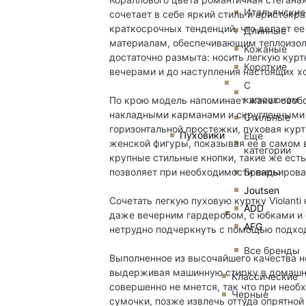
Итальянские
сочетает в себе яркий стиль и аристок
краткосрочных тенденций, что делает е
Длинные
материалам, обеспечивающим теплоизоля
Кожаные
достаточно размыта: носить легкую кур
Короткие
вечерами и до наступления настоящих х
С
капюшоном
По крою модель напоминает жакет свобо
накладными карманами и скругленными 
Стильные
горизонтальной простежки, пуховая кур
Пуховики
Еще
женской фигуры, показывая ее в самом 
категории
крупные стильные кнопки, такие же есть
Бренды
позволяет при необходимости варьироват
Joutsen
Сочетать легкую пуховую куртку Violant
ADD
даже вечерним гардеробом, с юбками и
AFG
нетрудно подчеркнуть с помощью подход
Все бренды
Выполненное из высочайшего качества н
выдерживая машинную стирку в домашних
Классические
совершенно не мнется, так что при нео
Черные
сумочки, позже извлечь оттуда опрятной 