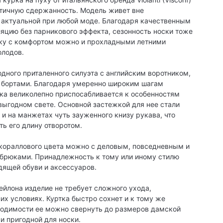
ратичную сдержанность. Модель живет вне
е актуальной при любой моде. Благодаря качественным
цию без парникового эффекта, сезонность носки тоже
тку с комфортом можно и прохладными летними
олодов.
дного приталенного силуэта с английским воротником,
бортами. Благодаря умеренно широким шагам
тка великолепно приспосабливается к особенностям
выгодном свете. Основной застежкой для нее стали
 и на манжетах чуть зауженного книзу рукава, что
ь его длину отворотом.
i кораллового цвета можно с деловым, повседневным и
 брюками. Принадлежность к тому или иному стилю
ящей обуви и аксессуаров.
ейлона изделие не требует сложного ухода,
 условиях. Куртка быстро сохнет и к тому же
бходимости ее можно свернуть до размеров дамской
и пригодной для носки.