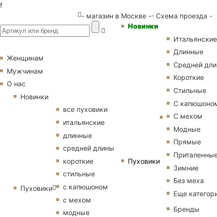
f
- магазин в Москве -
- Схема проезда -
Новинки
Итальянские
Длинные
Женщинам
Средней дл
Мужчинам
Короткие
О нас
Стильные
Новинки
С капюшоно
все пуховики
С мехом
итальянские
Модные
длинные
Прямые
средней длины
Приталенны
Пуховики
короткие
Зимние
стильные
Без меха
с капюшоном
Пуховики
Еще категор
с мехом
Бренды
модные