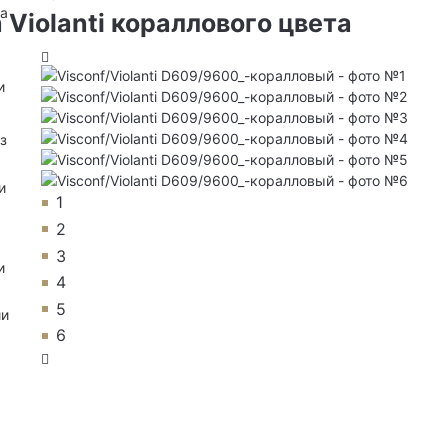
на
 Violanti кораллового цвета
и
з
и
1
2
3
и
4
5
ии
6