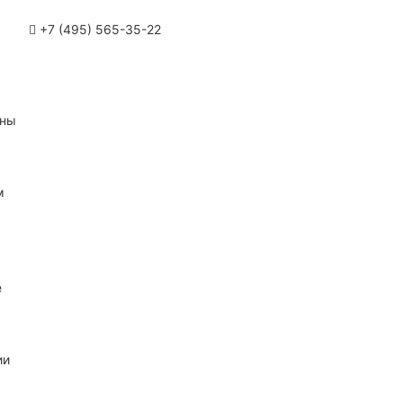
+7 (495) 565-35-22
ины
м
е
ии