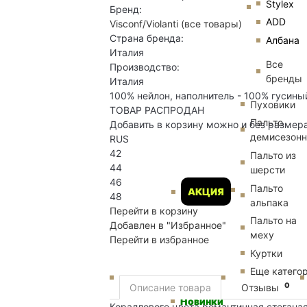
Stylex
Бренд:
ADD
Visconf/Violanti
(все товары)
Страна бренда:
Албана
Италия
Все
Производство:
бренды
Италия
100% нейлон, наполнитель - 100% гусины
Пуховики
ТОВАР РАСПРОДАН
Пальто
Добавить в корзину можно и без размер
демисезон
RUS
42
Пальто из
44
шерсти
46
Пальто
АКЦИЯ
48
альпака
Перейти в корзину
Пальто на
Добавлен в "Избранное"
меху
Перейти в избранное
Куртки
Еще катего
0
Описание товара
Отзывы
Новинки
Кораллового цвета романтичная стеганая к