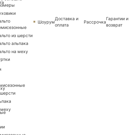
ra
азмеры
уховики
Доставка и
Гарантии и
альто
Шоурум
Рассрочка
оплата
возврат
емисезонные
альто из шерсти
альто альпака
альто на меху
уртки
и
емисезонные
еху
 шерсти
ьпака
 меху
ные
рии
емисезонные