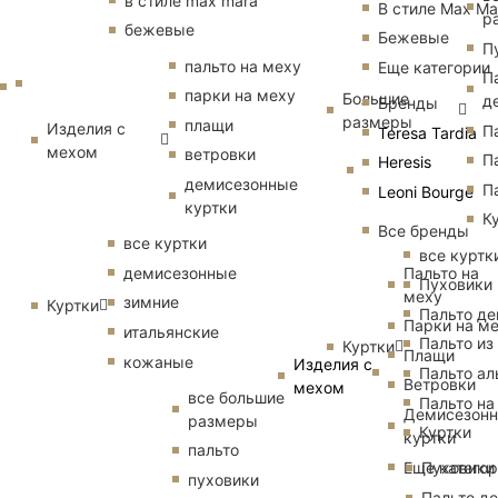
в стиле max mara
В стиле Max Ma
р
бежевые
Бежевые
П
пальто на меху
Еще категории
П
парки на меху
Большие
д
Бренды
размеры
плащи
Изделия с
П
Teresa Tardia
мехом
ветровки
П
Heresis
демисезонные
П
Leoni Bourge
куртки
К
Все бренды
все куртки
все куртк
Пальто на
демисезонные
Пуховики
меху
зимние
Куртки
Пальто д
Парки на м
итальянские
Пальто из
Куртки
Плащи
кожаные
Изделия с
Пальто ал
Ветровки
мехом
все большие
Пальто на
Демисезон
размеры
Куртки
куртки
пальто
Еще катего
Пуховики
пуховики
Пальто д