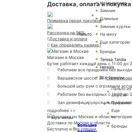
Итальянские
Доставка, оплата и покупка
Зимние
Длинные
Примерка перед покупкой
Зимние куртки
Рассрочка на 50%
Пальто
На меху
Доставка и оплата
Еще категории
Как определить размер?
Бренды
Магазин в Москве
Teresa Tardia
Бутик работает каждый день с 11:00 до 
Heresis
Работаем все праздники без выход
Все бренды
Варшавское шоссе, 26
(
схема прое
Большой шоу-рум с огромным ассорт
Пальто из
Работаем без выходных с 11:00 до 
шерсти
Зал дезинфицируерся ультрафиоле
Пуховики
Еще
подробнее >>
категории
Мужчинам
Доставка по Москве и области
Большие
Бренды
Бесплатно и без спешки
размеры