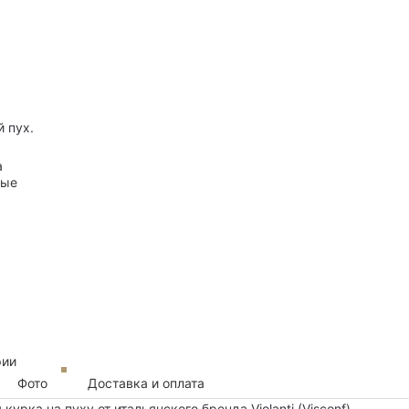
й пух.
а
ные
рии
Фото
Доставка и оплата
урка на пуху от итальянского бренда Violanti (Visconf)