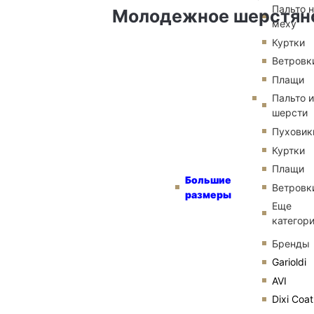
Пальто 
Молодежное шерстяно
меху
Куртки
Ветровк
Плащи
Пальто и
шерсти
Пуховик
Куртки
Плащи
Большие
Ветровк
размеры
Еще
категор
Бренды
Garioldi
AVI
Dixi Coat