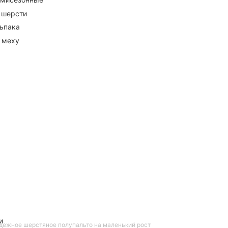
 шерсти
ьпака
 меху
и
ежное шерстяное полупальто на маленький рост