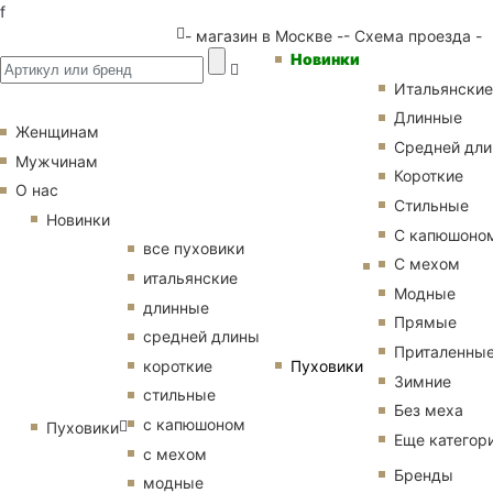
f
- магазин в Москве -
- Схема проезда -
Новинки
Итальянские
Длинные
Женщинам
Средней дл
Мужчинам
Короткие
О нас
Стильные
Новинки
С капюшоно
все пуховики
С мехом
итальянские
Модные
длинные
Прямые
средней длины
Приталенны
Пуховики
короткие
Зимние
стильные
Без меха
с капюшоном
Пуховики
Еще категор
с мехом
Бренды
модные