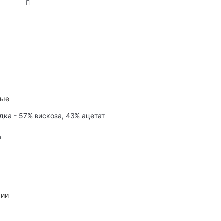
ные
дка - 57% вискоза, 43% ацетат
а
рии