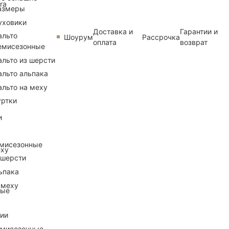
ra
азмеры
уховики
Доставка и
Гарантии и
альто
Шоурум
Рассрочка
оплата
возврат
емисезонные
альто из шерсти
альто альпака
альто на меху
уртки
и
емисезонные
еху
 шерсти
ьпака
 меху
ные
рии
емисезонные