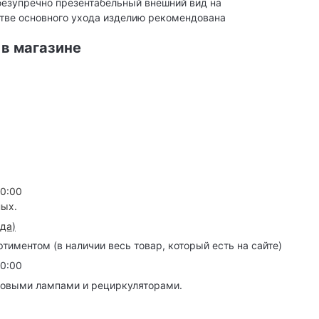
 безупречно презентабельный внешний вид на
стве основного ухода изделию рекомендована
 в магазине
20:00
ных.
зда
)
иментом (в наличии весь товар, который есть на сайте)
20:00
товыми лампами и рециркуляторами.