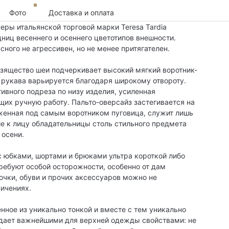
Фото
Доставка и оплата
еры итальянской торговой марки Teresa Tardia
ниц весеннего и осеннего цветотипов внешности.
ного не агрессивен, но не менее притягателен.
Изящество шеи подчеркивает высокий мягкий воротник-
 рукава варьируется благодаря широкому отвороту.
ивного подреза по низу изделия, усиленная
их ручную работу. Пальто-оверсайз застегивается на
женная под самым воротником пуговица, служит лишь
е к лицу обладательницы столь стильного предмета
 осени.
с юбками, шортами и брюками ультра короткой либо
ребуют особой осторожности, особенно от дам
очки, обуви и прочих аксессуаров можно не
ничениях.
ненное из уникально тонкой и вместе с тем уникально
ладает важнейшими для верхней одежды свойствами: не