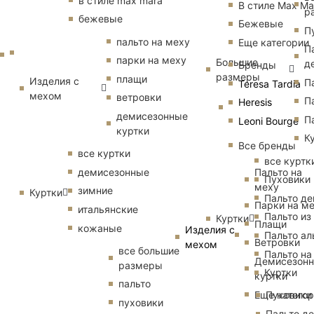
в стиле max mara
В стиле Max Ma
р
бежевые
Бежевые
П
пальто на меху
Еще категории
П
парки на меху
Большие
д
Бренды
размеры
плащи
Изделия с
П
Teresa Tardia
мехом
ветровки
П
Heresis
демисезонные
П
Leoni Bourge
куртки
К
Все бренды
все куртки
все куртк
Пальто на
демисезонные
Пуховики
меху
зимние
Куртки
Пальто д
Парки на м
итальянские
Пальто из
Куртки
Плащи
кожаные
Изделия с
Пальто ал
Ветровки
мехом
все большие
Пальто на
Демисезон
размеры
Куртки
куртки
пальто
Еще катего
Пуховики
пуховики
Пальто д