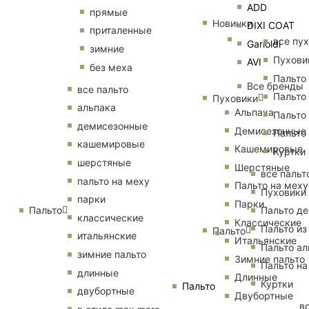
ADD
прямые
Новинки
DIXI COAT
приталенные
все пу
Garioldi
зимние
Пухови
AVI
без меха
Пальто
Все бренды
все пальто
Пальто
Пуховики
альпака
Альпака
Пальто
демисезонные
Демисезонные
Пальто
кашемировые
Кашемировые
Куртки
шерстяные
Шерстяные
все пальт
пальто на меху
Пальто на меху
Пуховики
парки
Парки
Пальто
Пальто д
классические
Классические
Пальто из
Пальто
итальянские
Итальянские
Пальто ал
зимние пальто
Зимние пальто
Пальто на
длинные
Длинные
Куртки
Пальто
двубортные
Двубортные
в