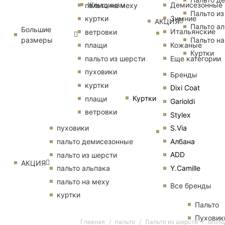
Женщинам
Демисезонные
пальто на меху
Пальто из
Зимние
куртки
АКЦИЯ
Пальто ал
Большие
Итальянские
ветровки
размеры
Пальто на
Кожаные
плащи
Куртки
Еще категории
пальто из шерсти
пуховики
Бренды
куртки
Dixi Coat
Куртки
плащи
Garioldi
ветровки
Stylex
S.Via
пуховики
Албана
пальто демисезонные
ADD
пальто из шерсти
АКЦИЯ
Y.Camille
пальто альпака
пальто на меху
Все бренды
куртки
Пальто
Пуховик
Главная
пальто
Пальто из шерсти
Молод