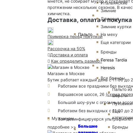
мнется, не собирает мусор и сохраняет
Итальянские
протяжении нескольких сезонов. В каче
Зимние
химчистка.
Длинные
Доставка, оплата и покупка
Зимние куртки
Пальто
На меху
Примерка перед покупкой
Еще категории
Рассрочка на 50%
Бренды
Доставка и оплата
Teresa Tardia
Как определить размер?
Heresis
Магазин в Москве
Все бренды
Бутик работает каждый день с 11:00 до 
Работаем все праздники без выход
Пальто из
Варшавское шоссе, 26
(
схема прое
шерсти
Большой шоу-рум с огромным ассорт
Пуховики
Работаем без выходных с 11:00 до 
Еще
категории
Мужчинам
Зал дезинфицируерся ультрафиоле
Большие
подробнее >>
Бренды
размеры