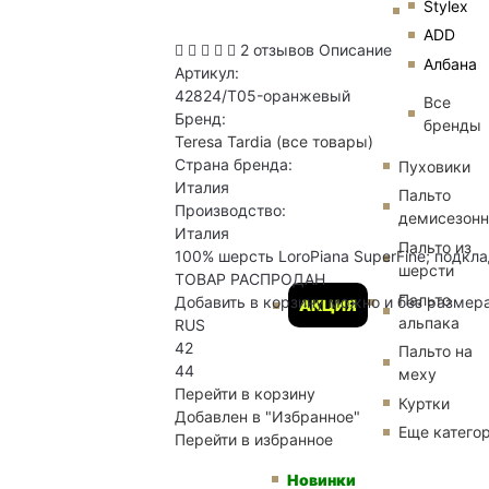
Stylex
ADD
2 отзывов
Описание
Албана
Артикул:
42824/T05-оранжевый
Все
Бренд:
бренды
Teresa Tardia
(все товары)
Страна бренда:
Пуховики
Италия
Пальто
Производство:
демисезон
Италия
Пальто из
100% шерсть LoroPiana SuperFine; подкла
шерсти
ТОВАР РАСПРОДАН
Пальто
Добавить в корзину можно и без размер
АКЦИЯ
альпака
RUS
42
Пальто на
44
меху
Перейти в корзину
Куртки
Добавлен в "Избранное"
Еще катего
Перейти в избранное
Новинки