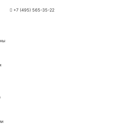
+7 (495) 565-35-22
ины
м
е
ии