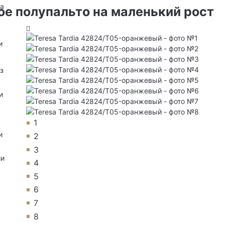
на
е полупальто на маленький рост
и
з
и
1
и
2
3
ии
4
5
6
7
8