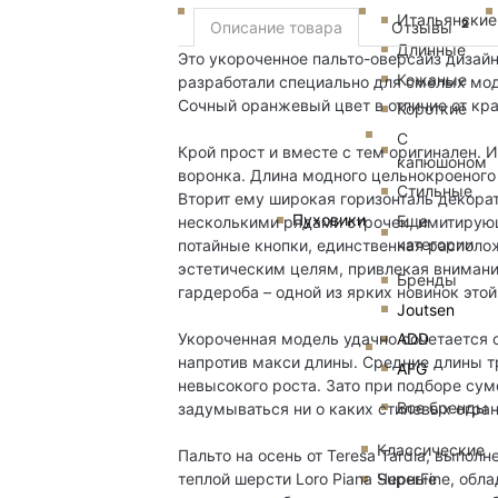
Итальянские
2
Описание товара
Отзывы
Длинные
Это укороченное пальто-оверсайз дизайн
Кожаные
разработали специально для смелых мод
Сочный оранжевый цвет в отличие от крас
Короткие
С
Крой прост и вместе с тем оригинален. 
капюшоном
воронка. Длина модного цельнокроеного
Стильные
Вторит ему широкая горизонталь декорат
Пуховики
Еще
несколькими рядами строчек, имитирующ
категории
потайные кнопки, единственная располо
эстетическим целям, привлекая внимани
Бренды
гардероба – одной из ярких новинок этой
Joutsen
Укороченная модель удачно сочетается 
ADD
напротив макси длины. Средние длины т
AFG
невысокого роста. Зато при подборе сум
Все бренды
задумываться ни о каких стилевых огра
Классические
Пальто на осень от Teresa Tardia, выпол
теплой шерсти Loro Piana SuperFine, об
Черные