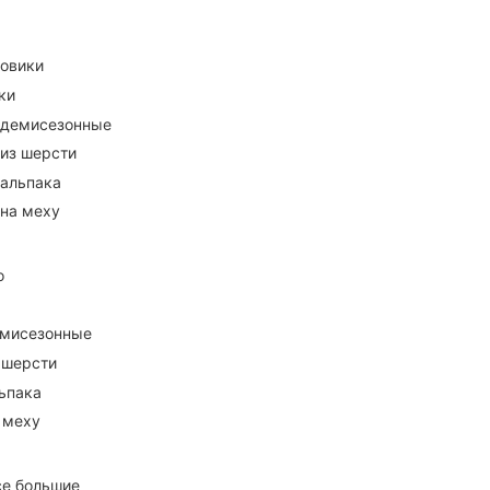
ховики
ки
 демисезонные
 из шерсти
 альпака
 на меху
о
емисезонные
 шерсти
ьпака
 меху
се большие