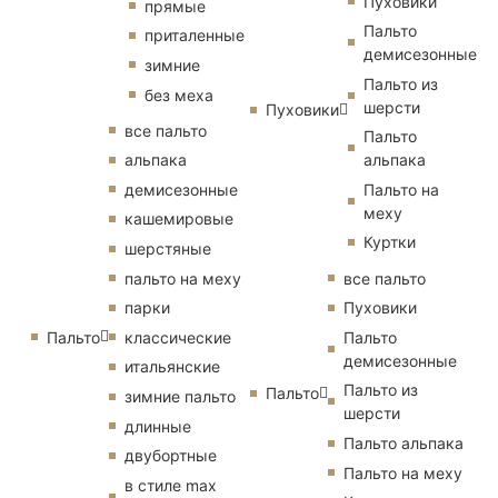
Пуховики
прямые
Пальто
приталенные
демисезонные
зимние
Пальто из
без меха
шерсти
Пуховики
все пальто
Пальто
альпака
альпака
демисезонные
Пальто на
меху
кашемировые
Куртки
шерстяные
пальто на меху
все пальто
парки
Пуховики
Пальто
классические
Пальто
демисезонные
итальянские
Пальто из
Пальто
зимние пальто
шерсти
длинные
Пальто альпака
двубортные
Пальто на меху
в стиле max