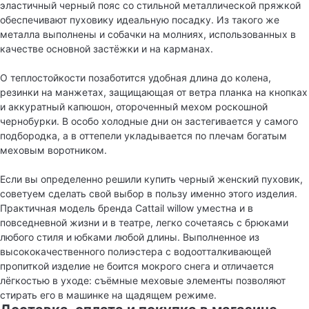
эластичный черный пояс со стильной металлической пряжкой
обеспечивают пуховику идеальную посадку. Из такого же
металла выполнены и собачки на молниях, использованных в
качестве основной застёжки и на карманах.
О теплостойкости позаботится удобная длина до колена,
резинки на манжетах, защищающая от ветра планка на кнопках
и аккуратный капюшон, отороченный мехом роскошной
чернобурки. В особо холодные дни он застегивается у самого
подбородка, а в оттепели укладывается по плечам богатым
меховым воротником.
Если вы определенно решили купить черный женский пуховик,
советуем сделать свой выбор в пользу именно этого изделия.
Практичная модель бренда Cattail willow уместна и в
повседневной жизни и в театре, легко сочетаясь с брюками
любого стиля и юбками любой длины. Выполненное из
высококачественного полиэстера с водоотталкивающей
пропиткой изделие не боится мокрого снега и отличается
лёгкостью в уходе: съёмные меховые элементы позволяют
стирать его в машинке на щадящем режиме.