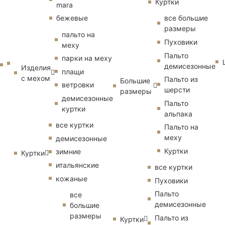
Куртки
mara
бежевые
все большие
размеры
пальто на
Пуховики
меху
Пальто
парки на меху
демисезонные
Изделия
плащи
с мехом
Пальто из
Большие
ветровки
шерсти
размеры
демисезонные
Пальто
куртки
альпака
все куртки
Пальто на
меху
демисезонные
Куртки
зимние
Куртки
итальянские
все куртки
кожаные
Пуховики
Пальто
все
демисезонные
большие
размеры
Пальто из
Куртки