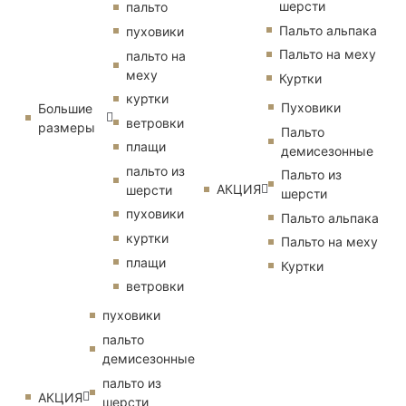
шерсти
пальто
Пальто альпака
пуховики
Пальто на меху
пальто на
меху
Куртки
куртки
Пуховики
Большие
ветровки
размеры
Пальто
плащи
демисезонные
пальто из
Пальто из
АКЦИЯ
шерсти
шерсти
пуховики
Пальто альпака
куртки
Пальто на меху
плащи
Куртки
ветровки
пуховики
пальто
демисезонные
пальто из
АКЦИЯ
шерсти