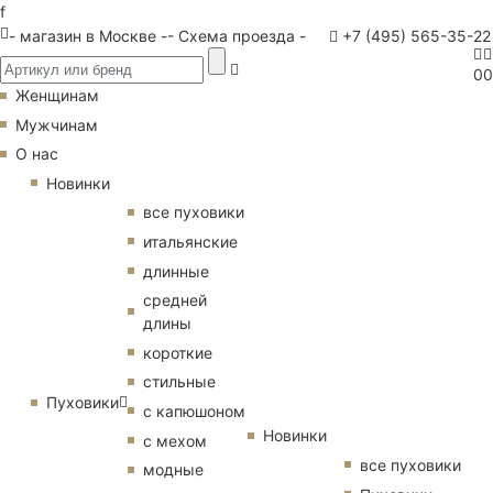
f
- магазин в Москве -
- Схема проезда -
+7 (495) 565-35-22
0
0
Женщинам
Мужчинам
О нас
Новинки
все пуховики
итальянские
длинные
средней
длины
короткие
стильные
Пуховики
с капюшоном
Новинки
с мехом
все пуховики
модные