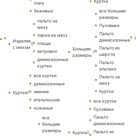
Куртки
mara
бежевые
все большие
размеры
пальто на
Пуховики
меху
Пальто
парки на меху
демисезонные
Изделия
плащи
с мехом
Пальто из
Большие
ветровки
шерсти
размеры
демисезонные
Пальто
куртки
альпака
все куртки
Пальто на
меху
демисезонные
Куртки
зимние
Куртки
итальянские
все куртки
кожаные
Пуховики
Пальто
все
демисезонные
большие
размеры
Пальто из
Куртки