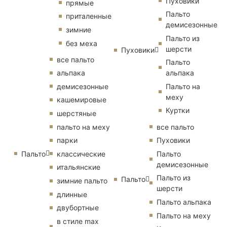
Пуховики
прямые
Пальто
приталенные
демисезонные
зимние
Пальто из
без меха
шерсти
Пуховики
все пальто
Пальто
альпака
альпака
демисезонные
Пальто на
меху
кашемировые
Куртки
шерстяные
пальто на меху
все пальто
парки
Пуховики
Пальто
классические
Пальто
демисезонные
итальянские
Пальто из
Пальто
зимние пальто
шерсти
длинные
Пальто альпака
двубортные
Пальто на меху
в стиле max