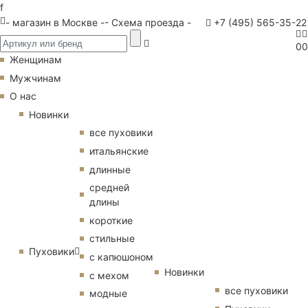
f
- магазин в Москве -
- Схема проезда -
+7 (495) 565-35-22
0
0
Женщинам
Мужчинам
О нас
Новинки
все пуховики
итальянские
длинные
средней
длины
короткие
стильные
Пуховики
с капюшоном
Новинки
с мехом
все пуховики
модные