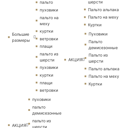
шерсти
пальто
Пальто альпака
пуховики
Пальто на меху
пальто на
меху
Куртки
куртки
Пуховики
Большие
ветровки
размеры
Пальто
плащи
демисезонные
пальто из
Пальто из
АКЦИЯ
шерсти
шерсти
пуховики
Пальто альпака
куртки
Пальто на меху
плащи
Куртки
ветровки
пуховики
пальто
демисезонные
пальто из
АКЦИЯ
шерсти