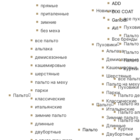
ADD
прямые
Новинки
DIXI COAT
приталенные
все пу
Garioldi
зимние
Пухови
AVI
без меха
Пальто
Все бренды
все пальто
Пальто
Пуховики
альпака
Альпака
Пальто
демисезонные
Демисезонные
Пальто
кашемировые
Кашемировые
Куртки
шерстяные
Шерстяные
все пальт
пальто на меху
Пальто на меху
Пуховики
парки
Парки
Пальто
Пальто д
классические
Классические
Пальто из
Пальто
итальянские
Итальянские
Пальто ал
зимние пальто
Зимние пальто
Пальто на
длинные
Длинные
Куртки
Пальто
двубортные
Двубортные
в