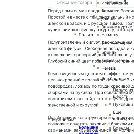
8
Описание товара
Отзывы
Итальянские
Перед вами самая продаваемая в России
Зимние
Простой и вместе с тем оригинальный к
Длинные
женской красой, и с русской зимой. Поэ
Зимние куртки
купить зимнюю финскую куртку, с которой
Пальто
На меху
Полуприталенный силуэт, расходящийся к
Еще категории
женской фигуры. Свободная посадка и к
Бренды
утяжеления пропорций дополнительно уте
Teresa Tardia
Глубокий синий цвет позволяет отстрани
Heresis
Композиционным центром с эффектом уси
Все бренды
цельнокроеный с полочкой капюшон. В 
подбородка, ложась по груди красивой 
Пальто из
сборками на рукавах. При ослаблении м
шерсти
воротником-шалькой, в этом случае драп
Пуховики
женственной и округлой.
Еще
Позаботились конструкторы и о практичн
категории
Мужчинам
позволяет сочетать пуховик с брюками 
Большие
Бренды
карманами, закрывающимися на молнии.
размеры