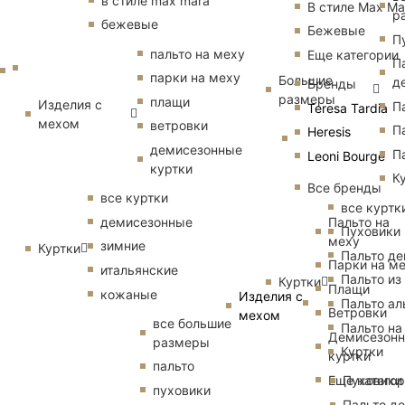
в стиле max mara
В стиле Max Ma
р
бежевые
Бежевые
П
пальто на меху
Еще категории
П
парки на меху
Большие
д
Бренды
размеры
плащи
Изделия с
П
Teresa Tardia
мехом
ветровки
П
Heresis
демисезонные
П
Leoni Bourge
куртки
К
Все бренды
все куртки
все куртк
Пальто на
демисезонные
Пуховики
меху
зимние
Куртки
Пальто д
Парки на м
итальянские
Пальто из
Куртки
Плащи
кожаные
Изделия с
Пальто ал
Ветровки
мехом
все большие
Пальто на
Демисезон
размеры
Куртки
куртки
пальто
Еще катего
Пуховики
пуховики
Пальто д