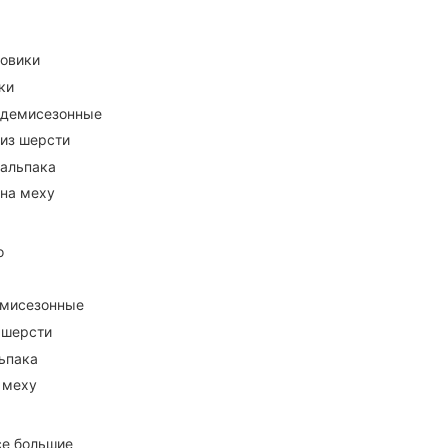
ховики
ки
 демисезонные
 из шерсти
 альпака
 на меху
о
емисезонные
 шерсти
ьпака
 меху
се большие