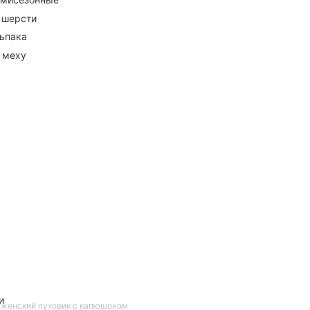
 шерсти
ьпака
 меху
и
 женский пуховик с капюшоном