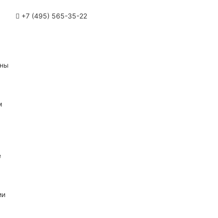
+7 (495) 565-35-22
ины
м
е
ии