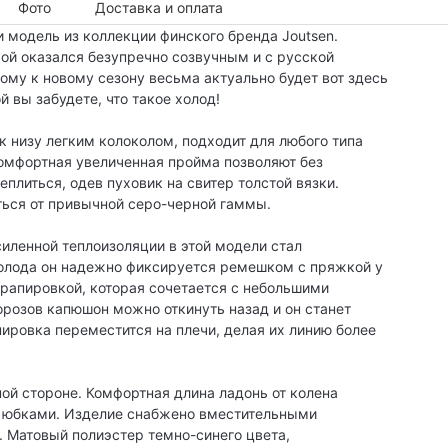
Фото
Доставка и оплата
 модель из коллекции финского бренда Joutsen.
рой оказался безупречно созвучным и с русской
тому к новому сезону весьма актуально будет вот здесь
 вы забудете, что такое холод!
 низу легким колоколом, подходит для любого типа
омфортная увеличенная пройма позволяют без
плиться, одев пуховик на свитер толстой вязки.
ться от привычной серо-черной гаммы.
ленной теплоизоляции в этой модели стал
холода он надежно фиксируется ремешком с пряжкой у
драпировкой, которая сочетается с небольшими
орозов капюшон можно откинуть назад и он станет
ировка переместится на плечи, делая их линию более
ой стороне. Комфортная длина ладонь от колена
и юбками. Изделие снабжено вместительными
 Матовый полиэстер темно-синего цвета,