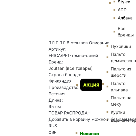
Stylex
ADD
Албана
Все
бренды
8 отзывов
Описание
Пуховики
Артикул:
Пальто
ERICA/PE1-темно-синий
демисезон
Бренд:
Joutsen
(все товары)
Пальто из
Страна бренда:
шерсти
Финляндия
Пальто
АКЦИЯ
Производство:
альпака
Эстония
Пальто на
Длина:
меху
95 см
Куртки
ТОВАР РАСПРОДАН
Добавить в корзину можно и без размер
Еще катего
RUS
фин
Новинки