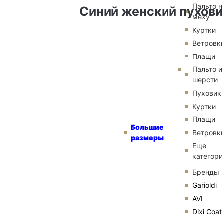
Пальто 
Синий женский пухов
меху
Куртки
Ветровк
Плащи
Пальто и
шерсти
Пуховик
Куртки
Плащи
Большие
Ветровк
размеры
Еще
категор
Бренды
Garioldi
AVI
Dixi Coat