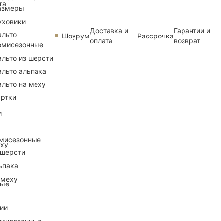
ra
азмеры
уховики
Доставка и
Гарантии и
альто
Шоурум
Рассрочка
оплата
возврат
емисезонные
альто из шерсти
альто альпака
альто на меху
уртки
и
емисезонные
еху
 шерсти
ьпака
 меху
ные
рии
емисезонные