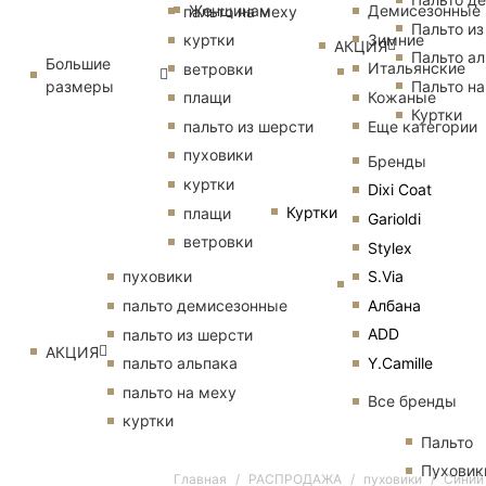
Женщинам
Демисезонные
пальто на меху
Пальто из
Зимние
куртки
АКЦИЯ
Пальто ал
Большие
Итальянские
ветровки
размеры
Пальто на
Кожаные
плащи
Куртки
Еще категории
пальто из шерсти
пуховики
Бренды
куртки
Dixi Coat
Куртки
плащи
Garioldi
ветровки
Stylex
S.Via
пуховики
Албана
пальто демисезонные
ADD
пальто из шерсти
АКЦИЯ
Y.Camille
пальто альпака
пальто на меху
Все бренды
куртки
Пальто
Пуховик
Главная
РАСПРОДАЖА
пуховики
Синий