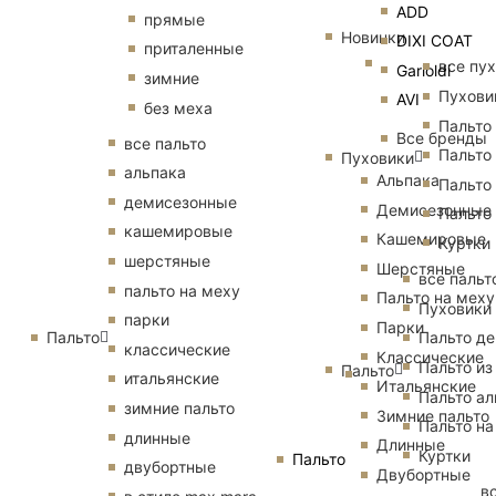
ADD
прямые
Новинки
DIXI COAT
приталенные
все пу
Garioldi
зимние
Пухови
AVI
без меха
Пальто
Все бренды
все пальто
Пальто
Пуховики
альпака
Альпака
Пальто
демисезонные
Демисезонные
Пальто
кашемировые
Кашемировые
Куртки
шерстяные
Шерстяные
все пальт
пальто на меху
Пальто на меху
Пуховики
парки
Парки
Пальто
Пальто д
классические
Классические
Пальто из
Пальто
итальянские
Итальянские
Пальто ал
зимние пальто
Зимние пальто
Пальто на
длинные
Длинные
Куртки
Пальто
двубортные
Двубортные
в