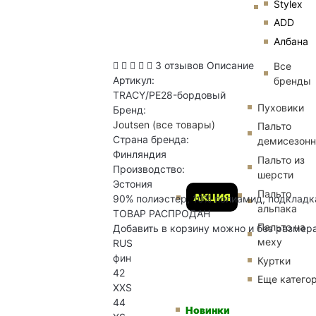
Stylex
ADD
Албана
3 отзывов
Описание
Все
Артикул:
бренды
TRACY/PE28-бордовый
Пуховики
Бренд:
Joutsen
(все товары)
Пальто
Страна бренда:
демисезон
Финляндия
Пальто из
Производство:
шерсти
Эстония
Пальто
АКЦИЯ
90% полиэстер, 10% полиамид, подкладка 
альпака
ТОВАР РАСПРОДАН
Пальто на
Добавить в корзину можно и без размер
меху
RUS
фин
Куртки
42
Еще катего
XXS
44
Новинки