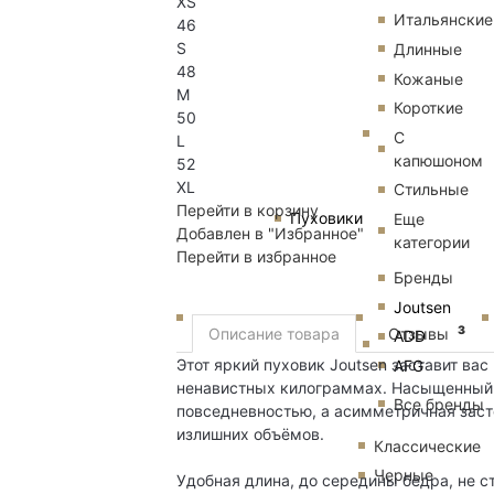
XS
Итальянские
46
S
Длинные
48
Кожаные
M
Короткие
50
С
L
капюшоном
52
XL
Стильные
Перейти в корзину
Пуховики
Еще
Добавлен в "Избранное"
категории
Перейти в избранное
Бренды
Joutsen
3
Описание товара
Отзывы
ADD
Этот яркий пуховик Joutsen заставит вас
AFG
ненавистных килограммах. Насыщенный о
Все бренды
повседневностью, а асимметричная заст
излишних объёмов.
Классические
Черные
Удобная длина, до середины бедра, не с