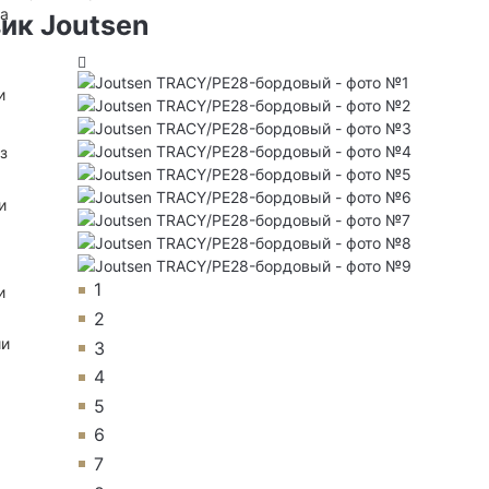
на
ик Joutsen
и
з
и
1
и
2
ии
3
4
5
6
7