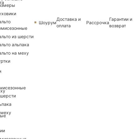
ra
азмеры
уховики
Доставка и
Гарантии и
альто
Шоурум
Рассрочка
оплата
возврат
емисезонные
альто из шерсти
альто альпака
альто на меху
уртки
и
емисезонные
еху
 шерсти
ьпака
 меху
ные
рии
емисезонные