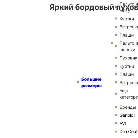
Пальто 
Яркий бордовый пухов
меху
Куртки
Ветровк
Плащи
Пальто и
шерсти
Пуховик
Куртки
Плащи
Большие
Ветровк
размеры
Еще
категор
Бренды
Garioldi
AVI
Dixi Coat