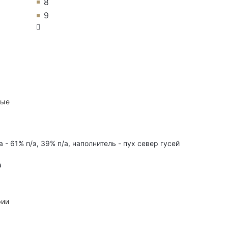
8
9
ные
- 61% п/э, 39% п/а, наполнитель - пух север гусей
а
рии