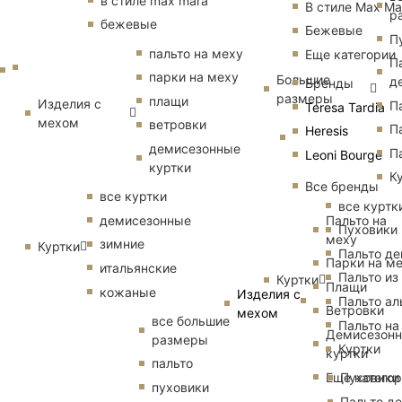
в стиле max mara
В стиле Max Ma
р
бежевые
Бежевые
П
пальто на меху
Еще категории
П
парки на меху
Большие
д
Бренды
размеры
плащи
Изделия с
П
Teresa Tardia
мехом
ветровки
П
Heresis
демисезонные
П
Leoni Bourge
куртки
К
Все бренды
все куртки
все куртк
Пальто на
демисезонные
Пуховики
меху
зимние
Куртки
Пальто д
Парки на м
итальянские
Пальто из
Куртки
Плащи
кожаные
Изделия с
Пальто ал
Ветровки
мехом
все большие
Пальто на
Демисезон
размеры
Куртки
куртки
пальто
Еще катего
Пуховики
пуховики
Пальто д