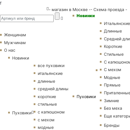
f
- магазин в Москве -
- Схема проезда -
Новинки
Итальянские
Длинные
Женщинам
Средней дл
Мужчинам
Короткие
О нас
Стильные
Новинки
С капюшоно
все пуховики
С мехом
итальянские
Модные
длинные
Прямые
средней длины
Приталенны
Пуховики
короткие
Зимние
стильные
Без меха
с капюшоном
Пуховики
Еще категор
с мехом
Бренды
модные