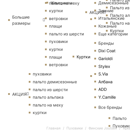
Женщинам
Демисезонные
пальто на меху
Пальто из
Зимние
куртки
АКЦИЯ
Пальто ал
Большие
Итальянские
ветровки
размеры
Пальто на
Кожаные
плащи
Куртки
Еще категории
пальто из шерсти
пуховики
Бренды
куртки
Dixi Coat
Куртки
плащи
Garioldi
ветровки
Stylex
S.Via
пуховики
Албана
пальто демисезонные
ADD
пальто из шерсти
АКЦИЯ
Y.Camille
пальто альпака
пальто на меху
Все бренды
куртки
Пальто
Пуховик
Главная
Пуховики
Финские Joutsen
Ярк