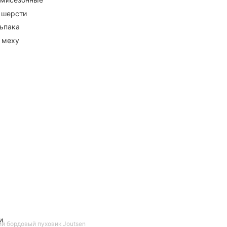
 шерсти
ьпака
 меху
и
ий бордовый пуховик Joutsen