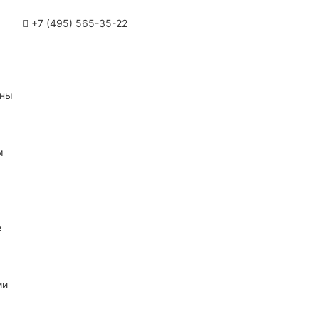
+7 (495) 565-35-22
ины
м
е
ии