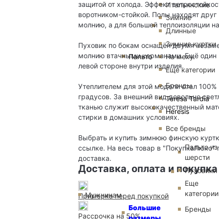
защитой от холода. Эффект ветростойко
Итальянские
воротником-стойкой. Полы находят друг 
Зимние
молнию, а для большей теплоизоляции на
Длинные
Зимние куртки
Пуховик по бокам оснащён двумя незам
молнию втачными карманами. Ещё один 
Пальто
На меху
левой стороне внутри изделия.
Еще категории
Бренды
Утеплителем для этой модели стал 100% 
градусов. За внешний вид довольно свет
Teresa Tardia
тканью служит высококачественный мато
Heresis
стирки в домашних условиях.
Все бренды
Выбрать и купить зимнюю финскую куртк
Пальто из
ссылке. На весь товар в "ПокупкаЛюкс" 
шерсти
доставка.
Доставка, оплата и покупка
Пуховики
Еще
категории
Мужчинам
Примерка перед покупкой
Большие
Бренды
Рассрочка на 50%
размеры