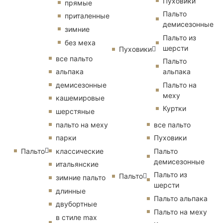
Пуховики
прямые
Пальто
приталенные
демисезонные
зимние
Пальто из
без меха
шерсти
Пуховики
все пальто
Пальто
альпака
альпака
демисезонные
Пальто на
меху
кашемировые
Куртки
шерстяные
пальто на меху
все пальто
парки
Пуховики
Пальто
классические
Пальто
демисезонные
итальянские
Пальто из
Пальто
зимние пальто
шерсти
длинные
Пальто альпака
двубортные
Пальто на меху
в стиле max