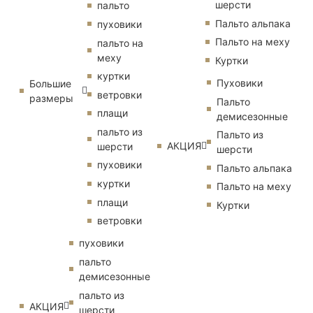
шерсти
пальто
Пальто альпака
пуховики
Пальто на меху
пальто на
меху
Куртки
куртки
Пуховики
Большие
ветровки
размеры
Пальто
плащи
демисезонные
пальто из
Пальто из
АКЦИЯ
шерсти
шерсти
пуховики
Пальто альпака
куртки
Пальто на меху
плащи
Куртки
ветровки
пуховики
пальто
демисезонные
пальто из
АКЦИЯ
шерсти