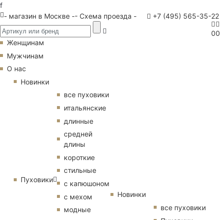
f
- магазин в Москве -
- Схема проезда -
+7 (495) 565-35-22
0
0
Женщинам
Мужчинам
О нас
Новинки
все пуховики
итальянские
длинные
средней
длины
короткие
стильные
Пуховики
с капюшоном
Новинки
с мехом
все пуховики
модные