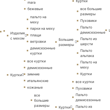
Куртки
mara
бежевые
все большие
размеры
пальто на
Пуховики
меху
Пальто
парки на меху
демисезонные
Изделия
плащи
с мехом
Пальто из
Большие
ветровки
шерсти
размеры
демисезонные
Пальто
куртки
альпака
все куртки
Пальто на
меху
демисезонные
Куртки
зимние
Куртки
итальянские
все куртки
кожаные
Пуховики
Пальто
все
демисезонные
большие
размеры
Пальто из
Куртки