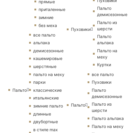
Пуховики
прямые
Пальто
приталенные
демисезонные
зимние
Пальто из
без меха
шерсти
Пуховики
все пальто
Пальто
альпака
альпака
демисезонные
Пальто на
меху
кашемировые
Куртки
шерстяные
пальто на меху
все пальто
парки
Пуховики
Пальто
классические
Пальто
демисезонные
итальянские
Пальто из
Пальто
зимние пальто
шерсти
длинные
Пальто альпака
двубортные
Пальто на меху
в стиле max