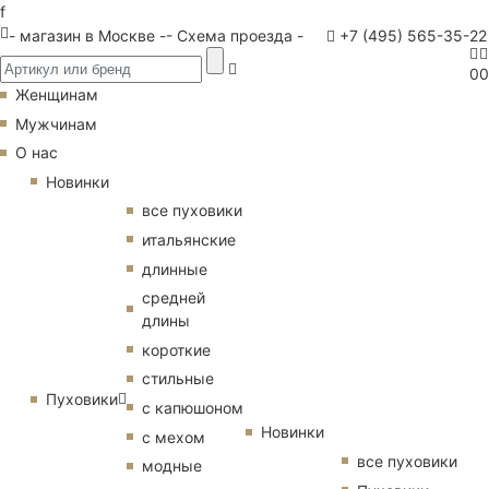
f
- магазин в Москве -
- Схема проезда -
+7 (495) 565-35-22
0
0
Женщинам
Мужчинам
О нас
Новинки
все пуховики
итальянские
длинные
средней
длины
короткие
стильные
Пуховики
с капюшоном
Новинки
с мехом
все пуховики
модные