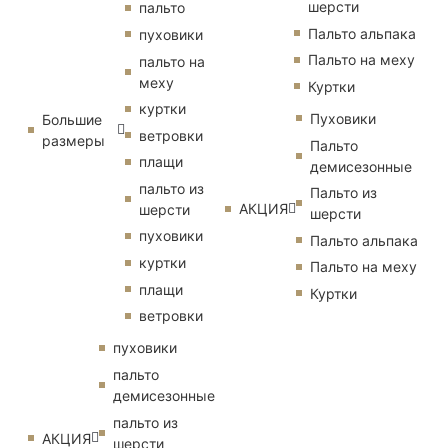
шерсти
пальто
Пальто альпака
пуховики
Пальто на меху
пальто на
меху
Куртки
куртки
Пуховики
Большие
ветровки
размеры
Пальто
плащи
демисезонные
пальто из
Пальто из
АКЦИЯ
шерсти
шерсти
пуховики
Пальто альпака
куртки
Пальто на меху
плащи
Куртки
ветровки
пуховики
пальто
демисезонные
пальто из
АКЦИЯ
шерсти