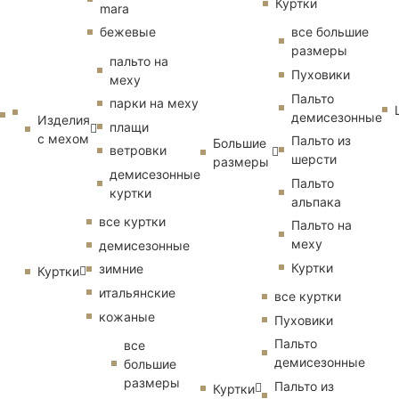
Куртки
mara
бежевые
все большие
размеры
пальто на
Пуховики
меху
Пальто
парки на меху
демисезонные
Изделия
плащи
с мехом
Пальто из
Большие
ветровки
шерсти
размеры
демисезонные
Пальто
куртки
альпака
все куртки
Пальто на
меху
демисезонные
Куртки
зимние
Куртки
итальянские
все куртки
кожаные
Пуховики
Пальто
все
демисезонные
большие
размеры
Пальто из
Куртки