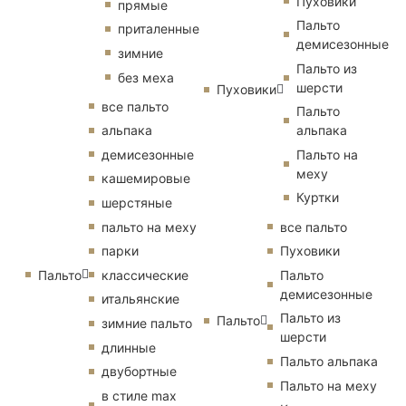
Пуховики
прямые
Пальто
приталенные
демисезонные
зимние
Пальто из
без меха
шерсти
Пуховики
все пальто
Пальто
альпака
альпака
демисезонные
Пальто на
меху
кашемировые
Куртки
шерстяные
пальто на меху
все пальто
парки
Пуховики
Пальто
классические
Пальто
демисезонные
итальянские
Пальто из
Пальто
зимние пальто
шерсти
длинные
Пальто альпака
двубортные
Пальто на меху
в стиле max