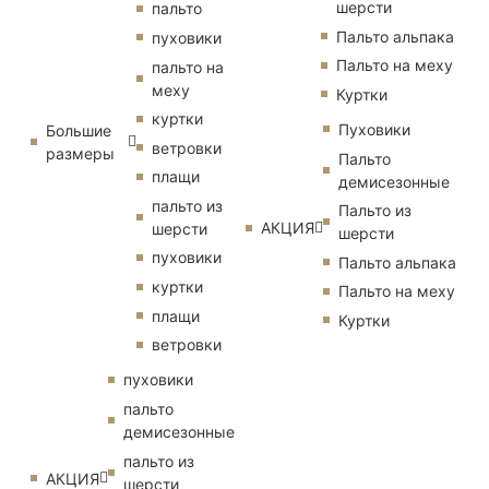
шерсти
пальто
Пальто альпака
пуховики
Пальто на меху
пальто на
меху
Куртки
куртки
Пуховики
Большие
ветровки
размеры
Пальто
плащи
демисезонные
пальто из
Пальто из
АКЦИЯ
шерсти
шерсти
пуховики
Пальто альпака
куртки
Пальто на меху
плащи
Куртки
ветровки
пуховики
пальто
демисезонные
пальто из
АКЦИЯ
шерсти