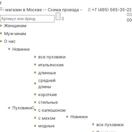
f
- магазин в Москве -
- Схема проезда -
+7 (495) 565-35-22
0
0
Женщинам
Мужчинам
О нас
Новинки
все пуховики
итальянские
длинные
средней
длины
короткие
стильные
Пуховики
с капюшоном
Новинки
с мехом
все пуховики
модные