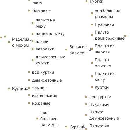
Куртки
mara
бежевые
все большие
размеры
пальто на
Пуховики
меху
Пальто
парки на меху
демисезонные
Изделия
плащи
с мехом
Пальто из
Большие
ветровки
шерсти
размеры
демисезонные
Пальто
куртки
альпака
все куртки
Пальто на
меху
демисезонные
Куртки
зимние
Куртки
итальянские
все куртки
кожаные
Пуховики
Пальто
все
демисезонные
большие
размеры
Пальто из
Куртки