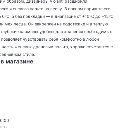
им образом, дизайнеры Violanti расширили
ого женского пальто на весну. В полном варианте его
 0ºС, а без подкладки — в диапазоне от +10ºС до +15ºС.
ан мех песца. Он закреплен на подстежке и в теплую
е глубокие карманы удобны для хранения необходимых
н позволяет чувствовать себя комфортно в любой
я часть женских драповых пальто, хорошо сочетается с
седневном стиле.
 в магазине
20:00
ных.