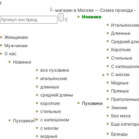
f
- магазин в Москве -
- Схема проезда -
Новинки
Итальянские
Длинные
Женщинам
Средней дл
Мужчинам
Короткие
О нас
Стильные
Новинки
С капюшоно
все пуховики
С мехом
итальянские
Модные
длинные
Прямые
средней длины
Приталенны
Пуховики
короткие
Зимние
стильные
Без меха
с капюшоном
Пуховики
Еще категор
с мехом
Бренды
модные