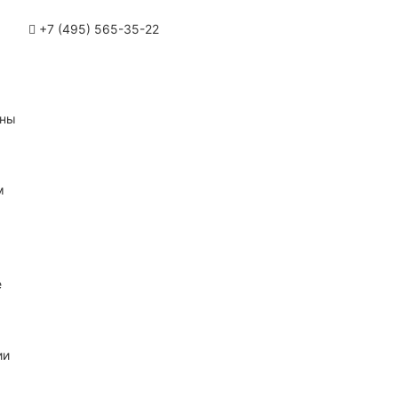
+7 (495) 565-35-22
ины
м
е
ии