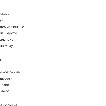
ховики
ки
 демисезонные
 из шерсти
 альпака
 на меху
о
емисезонные
 шерсти
ьпака
 меху
се большие