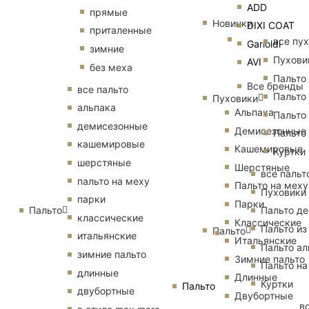
ADD
прямые
Новинки
DIXI COAT
приталенные
все пу
Garioldi
зимние
Пухови
AVI
без меха
Пальто
Все бренды
все пальто
Пальто
Пуховики
альпака
Альпака
Пальто
демисезонные
Демисезонные
Пальто
кашемировые
Кашемировые
Куртки
шерстяные
Шерстяные
все пальт
пальто на меху
Пальто на меху
Пуховики
парки
Парки
Пальто
Пальто д
классические
Классические
Пальто из
Пальто
итальянские
Итальянские
Пальто ал
зимние пальто
Зимние пальто
Пальто на
длинные
Длинные
Куртки
Пальто
двубортные
Двубортные
в