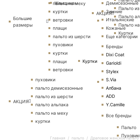
Женщинам
Демисезонные
пальто на меху
Пальто из
Зимние
куртки
АКЦИЯ
Пальто ал
Большие
Итальянские
ветровки
размеры
Пальто на
Кожаные
плащи
Куртки
Еще категории
пальто из шерсти
пуховики
Бренды
куртки
Dixi Coat
Куртки
плащи
Garioldi
ветровки
Stylex
S.Via
пуховики
Албана
пальто демисезонные
ADD
пальто из шерсти
АКЦИЯ
Y.Camille
пальто альпака
пальто на меху
Все бренды
куртки
Пальто
Пуховик
Главная
пальто
Драповое женское пальто V