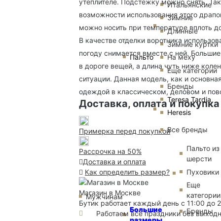
утеплителе. Подстежку можно снять. Так
Итальянские
возможности использования этого драпов
Зимние
можно носить при температуре вплоть до
Длинные
В качестве отделки воротника использов
Зимние куртки
погоду снимается вместе с ней. Больши
Пальто
На меху
в дороге вещей, а длина чуть ниже коле
Еще категории
ситуации. Данная модель, как и основна
Бренды
одеждой в классическом, деловом и пов
Teresa Tardia
Доставка, оплата и покупка
Heresis
Все бренды
Примерка перед покупкой
Пальто из
Рассрочка на 50%
шерсти
Доставка и оплата
Пуховики
Как определить размер?
Еще
Магазин в Москве
категории
Мужчинам
Бутик работает каждый день с 11:00 до 
Большие
Бренды
Работаем все праздники без выход
размеры