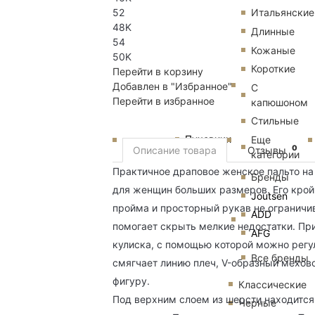
52
Итальянские
48K
Длинные
54
Кожаные
50K
Короткие
Перейти в корзину
Добавлен в "Избранное"
С
Перейти в избранное
капюшоном
Стильные
Пуховики
Еще
0
Описание товара
Отзывы
категории
Практичное драповое женское пальто на 
Бренды
для женщин больших размеров. Его крой
Joutsen
пройма и просторный рукав не ограничив
ADD
помогает скрыть мелкие недостатки. Пр
AFG
кулиска, с помощью которой можно регул
Все бренды
смягчает линию плеч, V-образный мехов
фигуру.
Классические
Под верхним слоем из шерсти находится
Черные