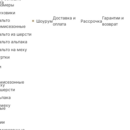
ra
азмеры
уховики
Доставка и
Гарантии и
альто
Шоурум
Рассрочка
оплата
возврат
емисезонные
альто из шерсти
альто альпака
альто на меху
уртки
и
емисезонные
еху
 шерсти
ьпака
 меху
ные
рии
емисезонные