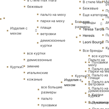
в стиле max mara
В стиле Max Ma
р
бежевые
Бежевые
П
пальто на меху
Еще категории
П
парки на меху
Большие
д
Бренды
размеры
плащи
Изделия с
П
Teresa Tardia
мехом
ветровки
П
Heresis
демисезонные
П
Leoni Bourge
куртки
К
Все бренды
все куртки
все куртк
Пальто на
демисезонные
Пуховики
меху
зимние
Куртки
Пальто д
Парки на м
итальянские
Пальто из
Куртки
Плащи
кожаные
Изделия с
Пальто ал
Ветровки
мехом
все большие
Пальто на
Демисезон
размеры
Куртки
куртки
пальто
Еще катего
Пуховики
пуховики
Пальто д