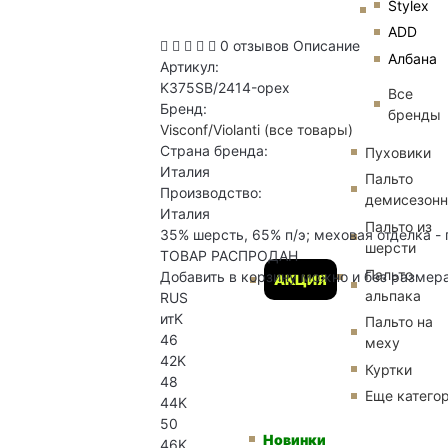
Stylex
ADD
0 отзывов
Описание
Албана
Артикул:
K375SB/2414-орех
Все
Бренд:
бренды
Visconf/Violanti
(все товары)
Страна бренда:
Пуховики
Италия
Пальто
Производство:
демисезон
Италия
Пальто из
35% шерсть, 65% п/э; меховая отделка -
шерсти
ТОВАР РАСПРОДАН
Пальто
Добавить в корзину можно и без размер
АКЦИЯ
альпака
RUS
итK
Пальто на
46
меху
42K
Куртки
48
Еще катего
44K
50
Новинки
46K