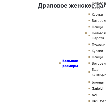
Пальто 
Драповое женское паль
меху
Куртки
Ветровк
Плащи
Пальто и
шерсти
Пуховик
Куртки
Плащи
Большие
Ветровк
размеры
Еще
категор
Бренды
Garioldi
AVI
Dixi Coat