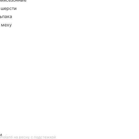
 шерсти
ьпака
 меху
и
iolanti на весну с подстежкой