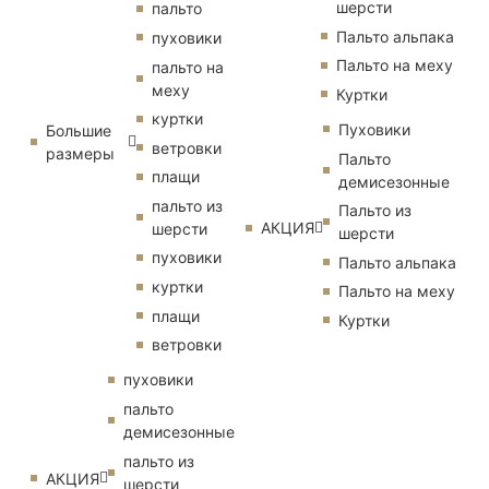
шерсти
пальто
Пальто альпака
пуховики
Пальто на меху
пальто на
меху
Куртки
куртки
Пуховики
Большие
ветровки
размеры
Пальто
плащи
демисезонные
пальто из
Пальто из
АКЦИЯ
шерсти
шерсти
пуховики
Пальто альпака
куртки
Пальто на меху
плащи
Куртки
ветровки
пуховики
пальто
демисезонные
пальто из
АКЦИЯ
шерсти