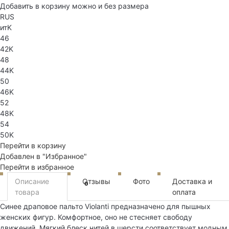
Добавить в корзину можно и без размера
RUS
итK
46
42K
48
44K
50
46K
52
48K
54
50K
Перейти в корзину
Добавлен в "Избранное"
Перейти в избранное
Описание
Отзывы
Фото
Доставка и
0
товара
оплата
Синее драповое пальто Violanti предназначено для пышных
женских фигур. Комфортное, оно не стесняет свободу
движений. Мягкий блеск нитей в шерсти соответствует модным