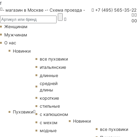
f
- магазин в Москве -
- Схема проезда -
+7 (495) 565-35-22
0
0
Женщинам
Мужчинам
О нас
Новинки
все пуховики
итальянские
длинные
средней
длины
короткие
стильные
Пуховики
с капюшоном
Новинки
с мехом
все пуховики
модные