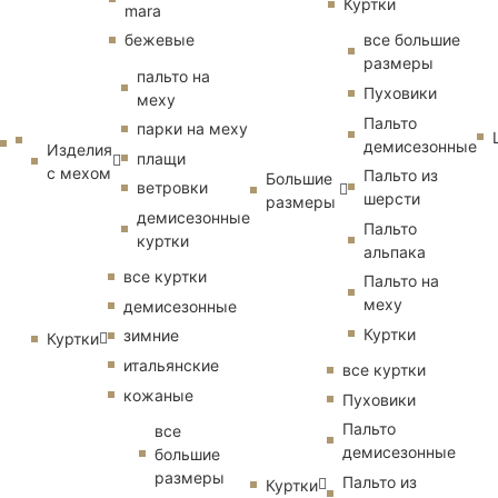
Куртки
mara
бежевые
все большие
размеры
пальто на
Пуховики
меху
Пальто
парки на меху
демисезонные
Изделия
плащи
с мехом
Пальто из
Большие
ветровки
шерсти
размеры
демисезонные
Пальто
куртки
альпака
все куртки
Пальто на
меху
демисезонные
Куртки
зимние
Куртки
итальянские
все куртки
кожаные
Пуховики
Пальто
все
демисезонные
большие
размеры
Пальто из
Куртки