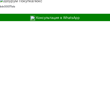
ььооотьь
Консультация в WhatsApp