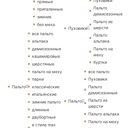
Пуховики
прямые
Пальто
приталенные
демисезонные
зимние
Пальто из
без меха
шерсти
Пуховики
все пальто
Пальто
альпака
альпака
демисезонные
Пальто на
меху
кашемировые
Куртки
шерстяные
пальто на меху
все пальто
парки
Пуховики
Пальто
классические
Пальто
демисезонные
итальянские
Пальто из
Пальто
зимние пальто
шерсти
длинные
Пальто альпака
двубортные
Пальто на меху
в стиле max