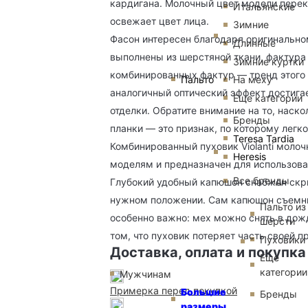
кардигана. Молочный цвет модели перек
Итальянские
освежает цвет лица.
Зимние
Фасон интересен благодаря оригинальн
Длинные
выполнены из шерстяной ткани, фактура
Зимние куртки
комбинированных фактур — тренд этого г
Пальто
На меху
аналогичный оптический эффект достигае
Еще категории
отделки. Обратите внимание на то, наск
Бренды
планки — это признак, по которому легк
Teresa Tardia
Комбинированный пуховик Violanti моло
Heresis
моделям и предназначен для использова
Все бренды
Глубокий удобный капюшон снабжен скры
нужном положении. Сам капюшон съемный
Пальто из
особенно важно: мех можно снять в дожд
шерсти
том, что пуховик потеряет часть своей п
Пуховики
Доставка, оплата и покупка
Еще
категории
Мужчинам
Примерка перед покупкой
Большие
Бренды
размеры