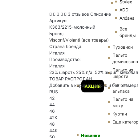
Stylex
ADD
3 отзывов
Описание
Албана
Артикул:
K363/2215-молочный
Все
Бренд:
бренды
Visconf/Violanti
(все товары)
Страна бренда:
Пуховики
Италия
Пальто
Производство:
демисезон
Италия
Пальто из
23% шерсть 25% п/э, 52% акрил; меховая
шерсти
ТОВАР РАСПРОДАН
Пальто
Добавить в корзину можно и без размер
АКЦИЯ
альпака
RUS
42
Пальто на
44
меху
46
Куртки
42K
Еще катего
48
44K
Новинки
50