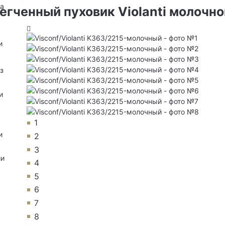
на
гченный пуховик Violanti молочно
и
з
и
1
и
2
3
ии
4
5
6
7
8