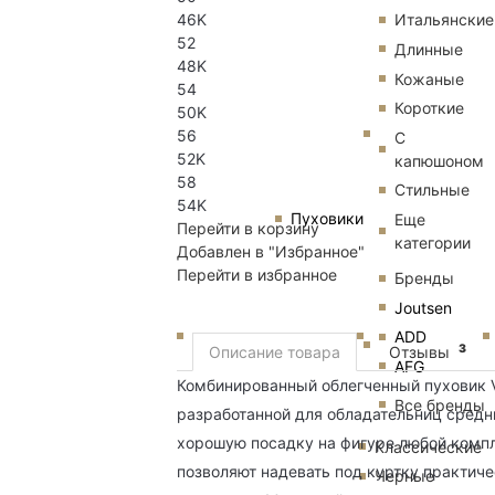
46K
Итальянские
52
Длинные
48K
Кожаные
54
Короткие
50K
56
С
52K
капюшоном
58
Стильные
54K
Пуховики
Еще
Перейти в корзину
категории
Добавлен в "Избранное"
Перейти в избранное
Бренды
Joutsen
ADD
3
Описание товара
Отзывы
AFG
Комбинированный облегченный пуховик Vi
Все бренды
разработанной для обладательниц средн
хорошую посадку на фигуре любой комп
Классические
позволяют надевать под куртку практиче
Черные