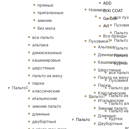
ADD
прямые
Новинки
DIXI COAT
приталенные
все пу
Garioldi
зимние
Пухови
AVI
без меха
Пальто
Все бренды
все пальто
Пальто
Пуховики
альпака
Альпака
Пальто
демисезонные
Демисезонные
Пальто
кашемировые
Кашемировые
Куртки
шерстяные
Шерстяные
все пальт
пальто на меху
Пальто на меху
Пуховики
парки
Парки
Пальто
Пальто д
классические
Классические
Пальто из
Пальто
итальянские
Итальянские
Пальто ал
зимние пальто
Зимние пальто
Пальто на
длинные
Длинные
Куртки
Пальто
двубортные
Двубортные
в