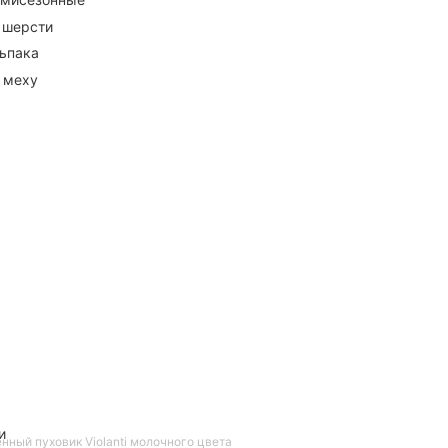
 шерсти
ьпака
 меху
и
ный пуховик Violanti молочного цвета