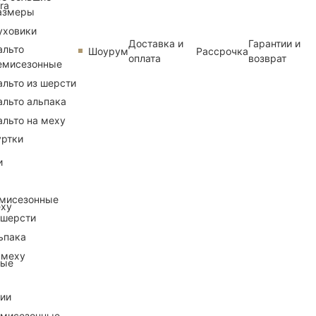
ra
азмеры
уховики
Доставка и
Гарантии и
альто
Шоурум
Рассрочка
оплата
возврат
емисезонные
альто из шерсти
альто альпака
альто на меху
уртки
и
емисезонные
еху
 шерсти
ьпака
 меху
ные
рии
емисезонные