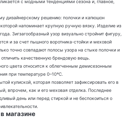
ликается с модными тенденциями сезона и, главное,
ому дизайнерскому решению: полочки и капюшон
 которой напоминает крупную ручную вязку. Изделие из
ода. Зигзагообразный узор визуально стройнит фигуру,
тся и за счет пышного воротника-стойки и меховой
олько точно совпадают полосы узора на стыке полочки и
о отличить качественную брендовую вещь.
чного цвета относится к облегченным демисезонным
ния при температуре 0–10ºС.
той кулиской, которая позволяет зафиксировать его в
, впрочем, как и его меховая отделка. Последнее
ливый день или перед стиркой и не беспокоиться о
ривлекательности.
 в магазине