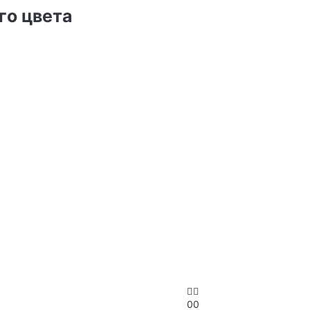
го цвета
0
0