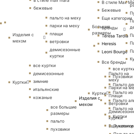
в стиле max mara
В стиле Max Ma
р
бежевые
Бежевые
П
пальто на меху
Еще категории
П
парки на меху
Большие
д
Бренды
размеры
плащи
Изделия с
П
Teresa Tardia
мехом
ветровки
П
Heresis
демисезонные
П
Leoni Bourge
куртки
К
Все бренды
все куртки
все куртк
Пальто на
демисезонные
Пуховики
меху
зимние
Куртки
Пальто д
Парки на м
итальянские
Пальто из
Куртки
Плащи
кожаные
Изделия с
Пальто ал
Ветровки
мехом
все большие
Пальто на
Демисезон
размеры
Куртки
куртки
пальто
Еще катего
Пуховики
пуховики
Пальто д