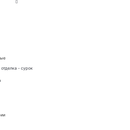
ные
 отделка - сурок
а
рии