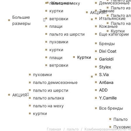
Женщинам
Демисезонные
пальто на меху
Пальто из
Зимние
куртки
АКЦИЯ
Пальто ал
Большие
Итальянские
ветровки
размеры
Пальто на
Кожаные
плащи
Куртки
Еще категории
пальто из шерсти
пуховики
Бренды
куртки
Dixi Coat
Куртки
плащи
Garioldi
ветровки
Stylex
S.Via
пуховики
Албана
пальто демисезонные
ADD
пальто из шерсти
АКЦИЯ
Y.Camille
пальто альпака
пальто на меху
Все бренды
куртки
Пальто
Пуховик
Главная
пальто
Комбинированный облегчен