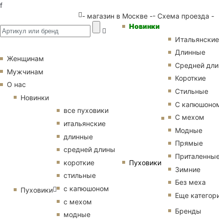
f
- магазин в Москве -
- Схема проезда -
Новинки
Итальянские
Длинные
Женщинам
Средней дл
Мужчинам
Короткие
О нас
Стильные
Новинки
С капюшоно
все пуховики
С мехом
итальянские
Модные
длинные
Прямые
средней длины
Приталенны
Пуховики
короткие
Зимние
стильные
Без меха
с капюшоном
Пуховики
Еще категор
с мехом
Бренды
модные