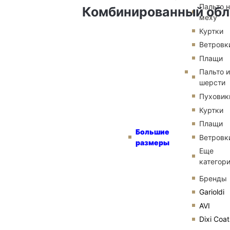
Пальто 
Комбинированный обле
меху
Куртки
Ветровк
Плащи
Пальто и
шерсти
Пуховик
Куртки
Плащи
Большие
Ветровк
размеры
Еще
категор
Бренды
Garioldi
AVI
Dixi Coat