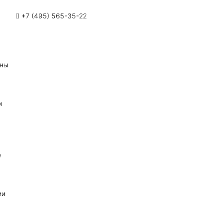
+7 (495) 565-35-22
ины
м
е
ии