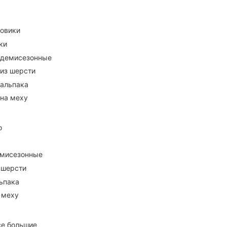
ховики
ки
 демисезонные
 из шерсти
 альпака
 на меху
о
емисезонные
 шерсти
ьпака
 меху
се большие