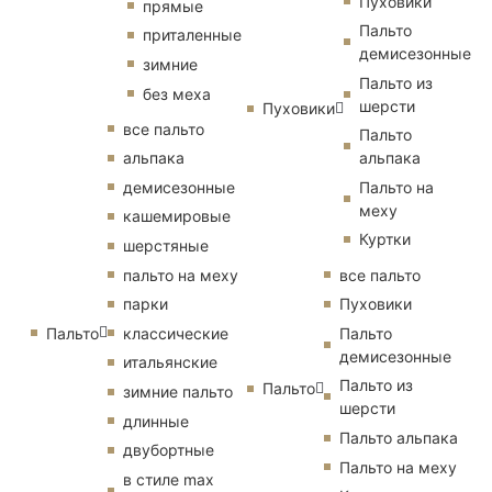
Пуховики
прямые
Пальто
приталенные
демисезонные
зимние
Пальто из
без меха
шерсти
Пуховики
все пальто
Пальто
альпака
альпака
демисезонные
Пальто на
меху
кашемировые
Куртки
шерстяные
пальто на меху
все пальто
парки
Пуховики
Пальто
классические
Пальто
демисезонные
итальянские
Пальто из
Пальто
зимние пальто
шерсти
длинные
Пальто альпака
двубортные
Пальто на меху
в стиле max