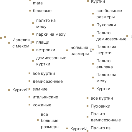
Куртки
mara
бежевые
все большие
размеры
пальто на
Пуховики
меху
Пальто
парки на меху
демисезонные
Изделия
плащи
с мехом
Пальто из
Большие
ветровки
шерсти
размеры
демисезонные
Пальто
куртки
альпака
все куртки
Пальто на
меху
демисезонные
Куртки
зимние
Куртки
итальянские
все куртки
кожаные
Пуховики
Пальто
все
демисезонные
большие
размеры
Пальто из
Куртки