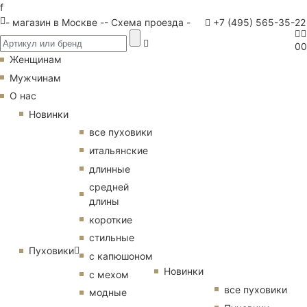
f
- магазин в Москве -
- Схема проезда -
+7 (495) 565-35-22
0
0
Женщинам
Мужчинам
О нас
Новинки
все пуховики
итальянские
длинные
средней
длины
короткие
стильные
Пуховики
с капюшоном
Новинки
с мехом
все пуховики
модные