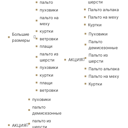
шерсти
пальто
Пальто альпака
пуховики
Пальто на меху
пальто на
меху
Куртки
куртки
Пуховики
Большие
ветровки
размеры
Пальто
плащи
демисезонные
пальто из
Пальто из
АКЦИЯ
шерсти
шерсти
пуховики
Пальто альпака
куртки
Пальто на меху
плащи
Куртки
ветровки
пуховики
пальто
демисезонные
пальто из
АКЦИЯ
шерсти