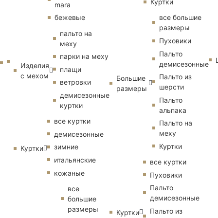
Куртки
mara
бежевые
все большие
размеры
пальто на
Пуховики
меху
Пальто
парки на меху
демисезонные
Изделия
плащи
с мехом
Пальто из
Большие
ветровки
шерсти
размеры
демисезонные
Пальто
куртки
альпака
все куртки
Пальто на
меху
демисезонные
Куртки
зимние
Куртки
итальянские
все куртки
кожаные
Пуховики
Пальто
все
демисезонные
большие
размеры
Пальто из
Куртки