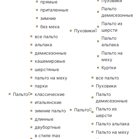
Пуховики
прямые
Пальто
приталенные
демисезонные
зимние
Пальто из
без меха
шерсти
Пуховики
все пальто
Пальто
альпака
альпака
демисезонные
Пальто на
меху
кашемировые
Куртки
шерстяные
пальто на меху
все пальто
парки
Пуховики
Пальто
классические
Пальто
демисезонные
итальянские
Пальто из
Пальто
зимние пальто
шерсти
длинные
Пальто альпака
двубортные
Пальто на меху
в стиле max