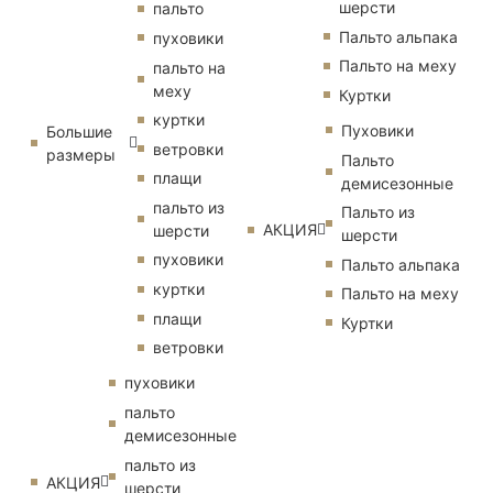
шерсти
пальто
Пальто альпака
пуховики
Пальто на меху
пальто на
меху
Куртки
куртки
Пуховики
Большие
ветровки
размеры
Пальто
плащи
демисезонные
пальто из
Пальто из
АКЦИЯ
шерсти
шерсти
пуховики
Пальто альпака
куртки
Пальто на меху
плащи
Куртки
ветровки
пуховики
пальто
демисезонные
пальто из
АКЦИЯ
шерсти