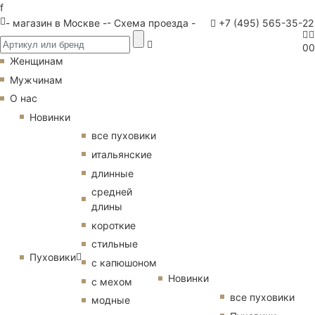
f
- магазин в Москве -
- Схема проезда -
+7 (495) 565-35-22
0
0
Женщинам
Мужчинам
О нас
Новинки
все пуховики
итальянские
длинные
средней
длины
короткие
стильные
Пуховики
с капюшоном
Новинки
с мехом
все пуховики
модные