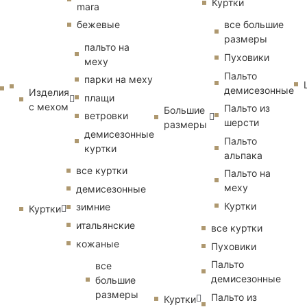
Куртки
mara
бежевые
все большие
размеры
пальто на
Пуховики
меху
Пальто
парки на меху
демисезонные
Изделия
плащи
с мехом
Пальто из
Большие
ветровки
шерсти
размеры
демисезонные
Пальто
куртки
альпака
все куртки
Пальто на
меху
демисезонные
Куртки
зимние
Куртки
итальянские
все куртки
кожаные
Пуховики
Пальто
все
демисезонные
большие
размеры
Пальто из
Куртки