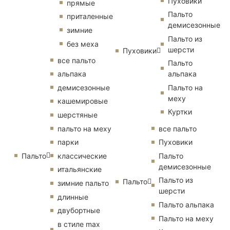
Пуховики
прямые
Пальто
приталенные
демисезонные
зимние
Пальто из
без меха
шерсти
Пуховики
все пальто
Пальто
альпака
альпака
демисезонные
Пальто на
меху
кашемировые
Куртки
шерстяные
пальто на меху
все пальто
парки
Пуховики
Пальто
классические
Пальто
демисезонные
итальянские
Пальто из
Пальто
зимние пальто
шерсти
длинные
Пальто альпака
двубортные
Пальто на меху
в стиле max