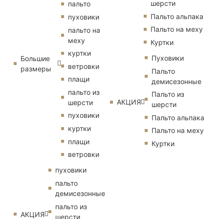
шерсти
пальто
Пальто альпака
пуховики
Пальто на меху
пальто на
меху
Куртки
куртки
Пуховики
Большие
ветровки
размеры
Пальто
плащи
демисезонные
пальто из
Пальто из
АКЦИЯ
шерсти
шерсти
пуховики
Пальто альпака
куртки
Пальто на меху
плащи
Куртки
ветровки
пуховики
пальто
демисезонные
пальто из
АКЦИЯ
шерсти