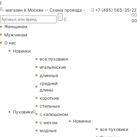
f
- магазин в Москве -
- Схема проезда -
+7 (495) 565-35-22
0
0
Женщинам
Мужчинам
О нас
Новинки
все пуховики
итальянские
длинные
средней
длины
короткие
стильные
Пуховики
с капюшоном
Новинки
с мехом
все пуховики
модные