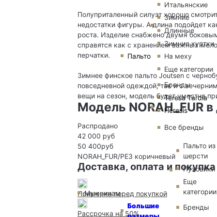
Итальянские
Полуприталенный силуэт хорошо смотрит
Зимние
недостатки фигуры. А длина подойдет к
Длинные
роста. Изделие снабжено двумя боковым
Зимние куртки
справятся как с хранением важных мелоч
перчатки.
Пальто
На меху
Еще категории
Зимнее финское пальто Joutsen с черноб
Бренды
повседневной одеждой, так и с вечерни
вещи на сезон, модель будет уместна пр
Teresa Tardia
Модель NORAH_FUR в 
Heresis
Распродано
Все бренды
42 000 руб
Пальто из
50 400руб
шерсти
NORAH_FUR/PE3
коричневый
Доставка, оплата и покупка
Пуховики
Еще
категории
Мужчинам
Примерка перед покупкой
Большие
Бренды
Рассрочка на 50%
размеры