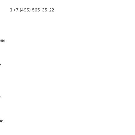
+7 (495) 565-35-22
ины
м
е
ии