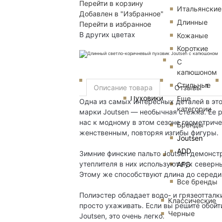
Перейти в корзину
Итальянские
Добавлен в "Избранное"
Длинные
Перейти в избранное
В других цветах
Кожаные
Короткие
С
капюшоном
Стильные
1
Описание товара
Отзывы
Пуховики
Еще
Одна из самых интересных деталей в эт
категории
марки Joutsen — необычная стежка. Ее 
нас к модному в этом сезоне геометриче
Бренды
женственным, повторяя изгибы фигуры.
Joutsen
ADD
Зимние финские пальто Joutsen демонст
утеплителя в них используют пух северн
AFG
Этому же способствуют длина до середи
Все бренды
Полиэстер обладает водо- и грязеоттал
Классические
просто ухаживать. Если вы решите обойти
Черные
Joutsen, это очень легко.