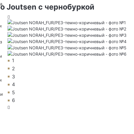
на
о Joutsen с чернобуркой
и
з
и
1
2
3
и
4
5
ии
6