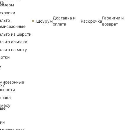
ra
азмеры
уховики
Доставка и
Гарантии и
альто
Шоурум
Рассрочка
оплата
возврат
емисезонные
альто из шерсти
альто альпака
альто на меху
уртки
и
емисезонные
еху
 шерсти
ьпака
 меху
ные
рии
емисезонные