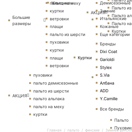
Женщинам
Демисезонные
пальто на меху
Пальто из
Зимние
куртки
АКЦИЯ
Пальто ал
Большие
Итальянские
ветровки
размеры
Пальто на
Кожаные
плащи
Куртки
Еще категории
пальто из шерсти
пуховики
Бренды
куртки
Dixi Coat
Куртки
плащи
Garioldi
ветровки
Stylex
S.Via
пуховики
Албана
пальто демисезонные
ADD
пальто из шерсти
АКЦИЯ
Y.Camille
пальто альпака
пальто на меху
Все бренды
куртки
Пальто
Пуховик
Главная
пальто
финские
Зимнее финско