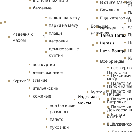
в стиле max mara
В стиле Max Ma
р
бежевые
Бежевые
П
пальто на меху
Еще категории
П
парки на меху
Большие
д
Бренды
размеры
плащи
Изделия с
П
Teresa Tardia
мехом
ветровки
П
Heresis
демисезонные
П
Leoni Bourge
куртки
К
Все бренды
все куртки
все куртк
Пальто на
демисезонные
Пуховики
меху
зимние
Куртки
Пальто д
Парки на м
итальянские
Пальто из
Куртки
Плащи
кожаные
Изделия с
Пальто ал
Ветровки
мехом
все большие
Пальто на
Демисезон
размеры
Куртки
куртки
пальто
Еще катего
Пуховики
пуховики
Пальто д