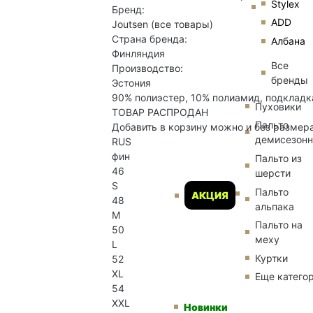
Stylex
Бренд:
ADD
Joutsen
(все товары)
Страна бренда:
Албана
Финляндия
Все
Производство:
бренды
Эстония
90% полиэстер, 10% полиамид, подкладка 
Пуховики
ТОВАР РАСПРОДАН
Пальто
Добавить в корзину можно и без размер
демисезон
RUS
фин
Пальто из
46
шерсти
S
Пальто
АКЦИЯ
48
альпака
M
Пальто на
50
меху
L
Куртки
52
XL
Еще катего
54
XXL
Новинки