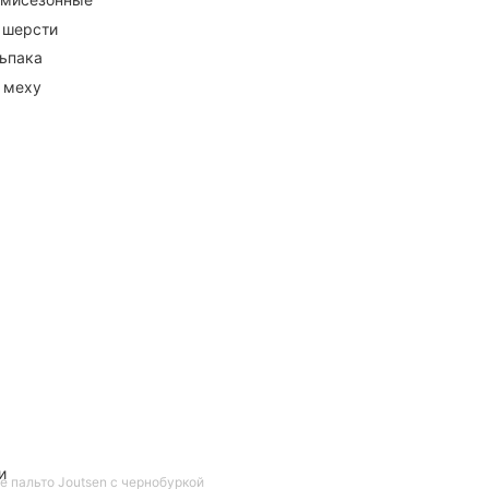
 шерсти
ьпака
 меху
и
е пальто Joutsen с чернобуркой