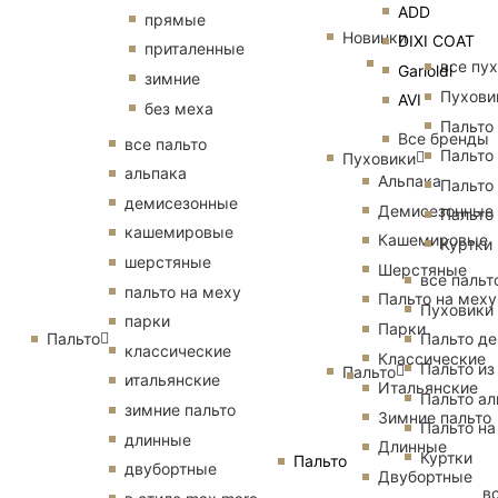
ADD
прямые
Новинки
DIXI COAT
приталенные
все пу
Garioldi
зимние
Пухови
AVI
без меха
Пальто
Все бренды
все пальто
Пальто
Пуховики
альпака
Альпака
Пальто
демисезонные
Демисезонные
Пальто
кашемировые
Кашемировые
Куртки
шерстяные
Шерстяные
все пальт
пальто на меху
Пальто на меху
Пуховики
парки
Парки
Пальто
Пальто д
классические
Классические
Пальто из
Пальто
итальянские
Итальянские
Пальто ал
зимние пальто
Зимние пальто
Пальто на
длинные
Длинные
Куртки
Пальто
двубортные
Двубортные
в