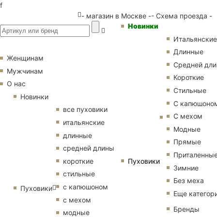
f
- магазин в Москве -
- Схема проезда -
Новинки
Итальянские
Длинные
Женщинам
Средней дл
Мужчинам
Короткие
О нас
Стильные
Новинки
С капюшоно
все пуховики
С мехом
итальянские
Модные
длинные
Прямые
средней длины
Приталенны
Пуховики
короткие
Зимние
стильные
Без меха
с капюшоном
Пуховики
Еще категор
с мехом
Бренды
модные