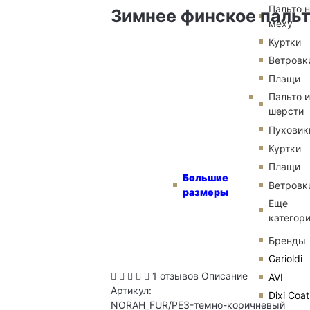
Пальто 
Зимнее финское пальт
меху
Куртки
Ветровк
Плащи
Пальто и
шерсти
Пуховик
Куртки
Плащи
Большие
Ветровк
размеры
Еще
категор
Бренды
Garioldi
1 отзывов
Описание
AVI
Артикул:
Dixi Coat
NORAH_FUR/PE3-темно-коричневый