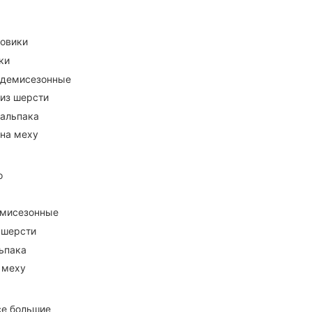
ховики
ки
 демисезонные
 из шерсти
 альпака
 на меху
о
емисезонные
 шерсти
ьпака
 меху
се большие