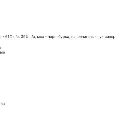
- 61% п/э, 39% п/а, мех - чернобурка, наполнитель - пух север 
а
ные
рии