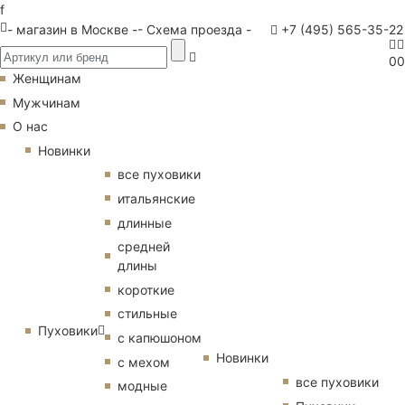
f
- магазин в Москве -
- Схема проезда -
+7 (495) 565-35-22
0
0
Женщинам
Мужчинам
О нас
Новинки
все пуховики
итальянские
длинные
средней
длины
короткие
стильные
Пуховики
с капюшоном
Новинки
с мехом
все пуховики
модные