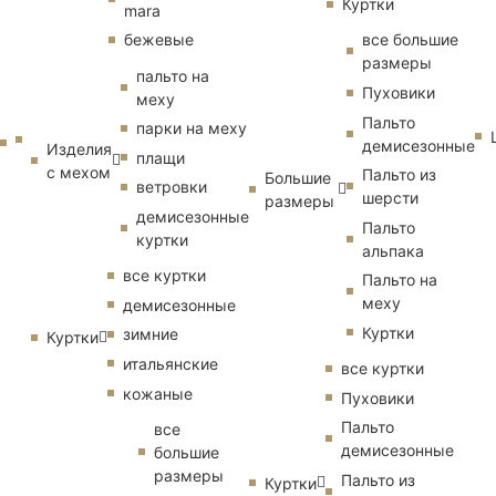
Куртки
mara
бежевые
все большие
размеры
пальто на
Пуховики
меху
Пальто
парки на меху
демисезонные
Изделия
плащи
с мехом
Пальто из
Большие
ветровки
шерсти
размеры
демисезонные
Пальто
куртки
альпака
все куртки
Пальто на
меху
демисезонные
Куртки
зимние
Куртки
итальянские
все куртки
кожаные
Пуховики
Пальто
все
демисезонные
большие
размеры
Пальто из
Куртки