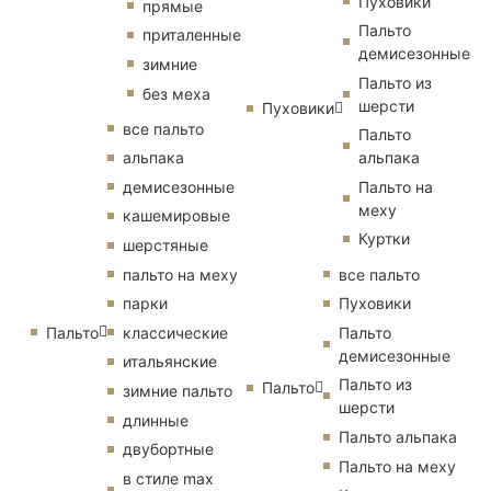
Пуховики
прямые
Пальто
приталенные
демисезонные
зимние
Пальто из
без меха
шерсти
Пуховики
все пальто
Пальто
альпака
альпака
демисезонные
Пальто на
меху
кашемировые
Куртки
шерстяные
пальто на меху
все пальто
парки
Пуховики
Пальто
классические
Пальто
демисезонные
итальянские
Пальто из
Пальто
зимние пальто
шерсти
длинные
Пальто альпака
двубортные
Пальто на меху
в стиле max