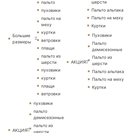
шерсти
пальто
Пальто альпака
пуховики
Пальто на меху
пальто на
меху
Куртки
куртки
Пуховики
Большие
ветровки
размеры
Пальто
плащи
демисезонные
пальто из
Пальто из
АКЦИЯ
шерсти
шерсти
пуховики
Пальто альпака
куртки
Пальто на меху
плащи
Куртки
ветровки
пуховики
пальто
демисезонные
пальто из
АКЦИЯ
шерсти