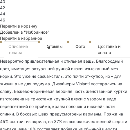
40
42
44
46
Перейти в корзину
Добавлен в "Избранное"
Перейти в избранное
Описание
Отзывы
Фото
Доставка и
0
товара
оплата
Невероятно привлекательная и стильная вещь. Благородный
цвет, имитация актуальной ручной вязки, изысканный мех
норки. Это уже не casual-стиль, это почти от-кутюр, но – для
жизни, а не для подиума. Дизайнеры Violanti постарались на
славу. Бежево-коричневая верхняя часть женственной куртки
изготовлена из трикотажа крупной вязки с узором в виде
переплетений по пройме, краям полочек и нижней части
спинки. В боковых швах предусмотрены карманы. Пряжа на
45% состоит из акрила, на 37% из высококачественной шерсти
альпака, еще 18% составляет добавка из обычной шерсти.