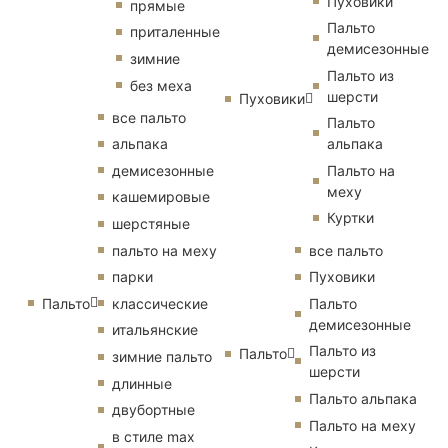
Пуховики
прямые
Пальто
приталенные
демисезонные
зимние
Пальто из
без меха
шерсти
Пуховики
все пальто
Пальто
альпака
альпака
демисезонные
Пальто на
меху
кашемировые
Куртки
шерстяные
пальто на меху
все пальто
парки
Пуховики
Пальто
классические
Пальто
демисезонные
итальянские
Пальто из
Пальто
зимние пальто
шерсти
длинные
Пальто альпака
двубортные
Пальто на меху
в стиле max