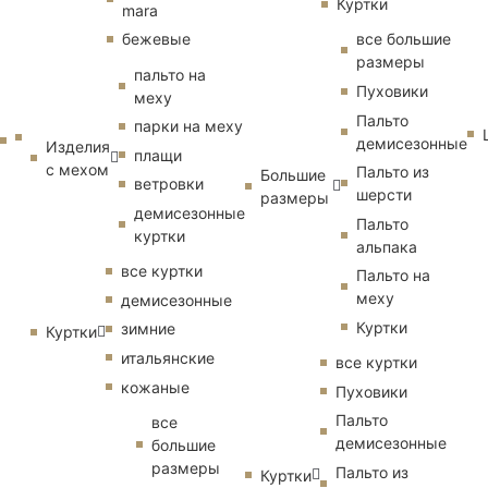
Куртки
mara
бежевые
все большие
размеры
пальто на
Пуховики
меху
Пальто
парки на меху
демисезонные
Изделия
плащи
с мехом
Пальто из
Большие
ветровки
шерсти
размеры
демисезонные
Пальто
куртки
альпака
все куртки
Пальто на
меху
демисезонные
Куртки
зимние
Куртки
итальянские
все куртки
кожаные
Пуховики
Пальто
все
демисезонные
большие
размеры
Пальто из
Куртки