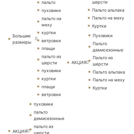
шерсти
пальто
Пальто альпака
пуховики
Пальто на меху
пальто на
меху
Куртки
куртки
Пуховики
Большие
ветровки
размеры
Пальто
плащи
демисезонные
пальто из
Пальто из
АКЦИЯ
шерсти
шерсти
пуховики
Пальто альпака
куртки
Пальто на меху
плащи
Куртки
ветровки
пуховики
пальто
демисезонные
пальто из
АКЦИЯ
шерсти