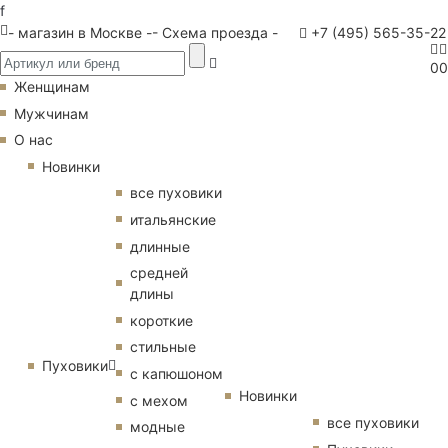
f
- магазин в Москве -
- Схема проезда -
+7 (495) 565-35-22
0
0
Женщинам
Мужчинам
О нас
Новинки
все пуховики
итальянские
длинные
средней
длины
короткие
стильные
Пуховики
с капюшоном
Новинки
с мехом
все пуховики
модные