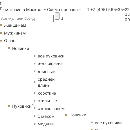
f
- магазин в Москве -
- Схема проезда -
+7 (495) 565-35-22
0
0
Женщинам
Мужчинам
О нас
Новинки
все пуховики
итальянские
длинные
средней
длины
короткие
стильные
Пуховики
с капюшоном
Новинки
с мехом
все пуховики
модные