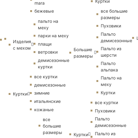
Куртки
mara
бежевые
все большие
размеры
пальто на
Пуховики
меху
Пальто
парки на меху
демисезонные
Изделия
плащи
с мехом
Пальто из
Большие
ветровки
шерсти
размеры
демисезонные
Пальто
куртки
альпака
все куртки
Пальто на
меху
демисезонные
Куртки
зимние
Куртки
итальянские
все куртки
кожаные
Пуховики
Пальто
все
демисезонные
большие
размеры
Пальто из
Куртки