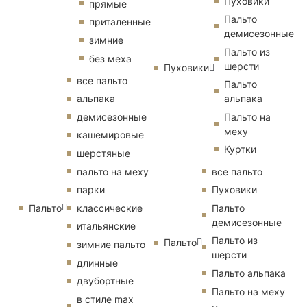
Пуховики
прямые
Пальто
приталенные
демисезонные
зимние
Пальто из
без меха
шерсти
Пуховики
все пальто
Пальто
альпака
альпака
демисезонные
Пальто на
меху
кашемировые
Куртки
шерстяные
пальто на меху
все пальто
парки
Пуховики
Пальто
классические
Пальто
демисезонные
итальянские
Пальто из
Пальто
зимние пальто
шерсти
длинные
Пальто альпака
двубортные
Пальто на меху
в стиле max