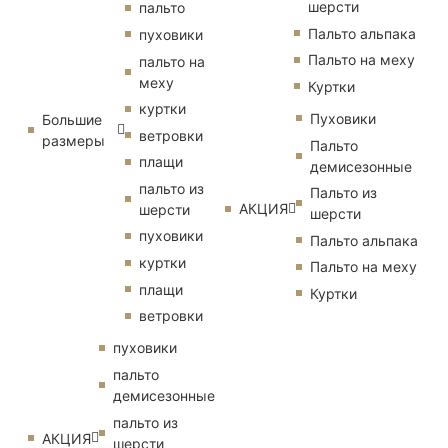
шерсти
пальто
Пальто альпака
пуховики
Пальто на меху
пальто на
меху
Куртки
куртки
Пуховики
Большие
ветровки
размеры
Пальто
плащи
демисезонные
пальто из
Пальто из
АКЦИЯ
шерсти
шерсти
пуховики
Пальто альпака
куртки
Пальто на меху
плащи
Куртки
ветровки
пуховики
пальто
демисезонные
пальто из
АКЦИЯ
шерсти