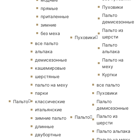
Пуховики
прямые
Пальто
приталенные
демисезонные
зимние
Пальто из
без меха
шерсти
Пуховики
все пальто
Пальто
альпака
альпака
демисезонные
Пальто на
меху
кашемировые
Куртки
шерстяные
пальто на меху
все пальто
парки
Пуховики
Пальто
классические
Пальто
демисезонные
итальянские
Пальто из
Пальто
зимние пальто
шерсти
длинные
Пальто альпака
двубортные
Пальто на меху