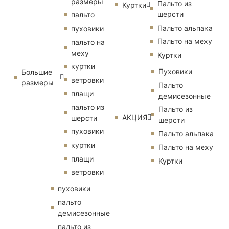
размеры
Пальто из
Куртки
шерсти
пальто
Пальто альпака
пуховики
Пальто на меху
пальто на
меху
Куртки
куртки
Пуховики
Большие
ветровки
размеры
Пальто
плащи
демисезонные
пальто из
Пальто из
АКЦИЯ
шерсти
шерсти
пуховики
Пальто альпака
куртки
Пальто на меху
плащи
Куртки
ветровки
пуховики
пальто
демисезонные
пальто из