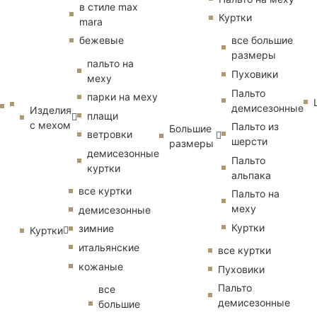
в стиле max
Куртки
mara
бежевые
все большие
размеры
пальто на
Пуховики
меху
Пальто
парки на меху
демисезонные
Изделия
плащи
с мехом
Пальто из
Большие
ветровки
шерсти
размеры
демисезонные
Пальто
куртки
альпака
все куртки
Пальто на
меху
демисезонные
Куртки
зимние
Куртки
итальянские
все куртки
кожаные
Пуховики
Пальто
все
демисезонные
большие