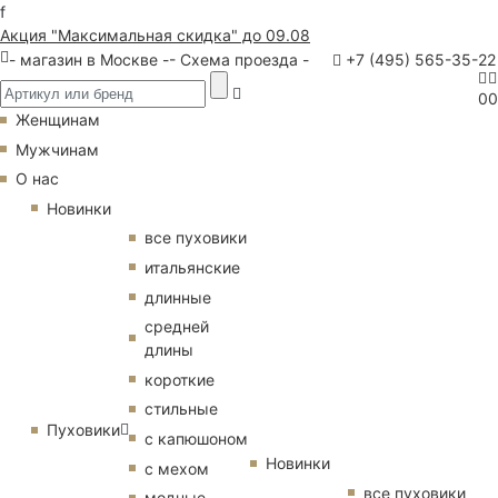
f
Акция "Максимальная скидка" до 09.08
- магазин в Москве -
- Схема проезда -
+7 (495) 565-35-22
0
0
Женщинам
Мужчинам
О нас
Новинки
все пуховики
итальянские
длинные
средней
длины
короткие
стильные
Пуховики
с капюшоном
Новинки
с мехом
все пуховики
модные