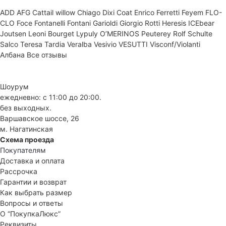
ADD
AFG
Cattail willow
Chiago
Dixi Coat
Enrico Ferretti
Feyem
FLO-
CLO
Foce
Fontanelli
Fontani
Garioldi
Giorgio Rotti
Heresis
ICEbear
Joutsen
Leoni Bourget
Lypuly
O’MERINOS
Peuterey
Rolf Schulte
Salco
Teresa Tardia
Veralba
Vesivio
VESUTTI
Visconf/Violanti
Албана
Все отзывы
Шоурум
ежедневно: с 11:00 до 20:00.
без выходных.
Варшавское шоссе, 26
м. Нагатинская
Схема проезда
Покупателям
Доставка и оплата
Рассрочка
Гарантии и возврат
Как выбрать размер
Вопросы и ответы
О “ПокупкаЛюкс”
Реквизиты