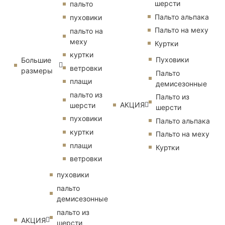
шерсти
пальто
Пальто альпака
пуховики
Пальто на меху
пальто на
меху
Куртки
куртки
Пуховики
Большие
ветровки
размеры
Пальто
плащи
демисезонные
пальто из
Пальто из
АКЦИЯ
шерсти
шерсти
пуховики
Пальто альпака
куртки
Пальто на меху
плащи
Куртки
ветровки
пуховики
пальто
демисезонные
пальто из
АКЦИЯ
шерсти