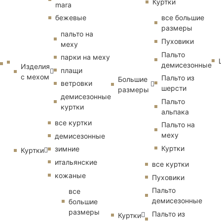
Куртки
mara
бежевые
все большие
размеры
пальто на
Пуховики
меху
Пальто
парки на меху
демисезонные
Изделия
плащи
с мехом
Пальто из
Большие
ветровки
шерсти
размеры
демисезонные
Пальто
куртки
альпака
все куртки
Пальто на
меху
демисезонные
Куртки
зимние
Куртки
итальянские
все куртки
кожаные
Пуховики
Пальто
все
демисезонные
большие
размеры
Пальто из
Куртки