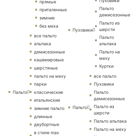
Пуховики
прямые
Пальто
приталенные
демисезонные
зимние
Пальто из
без меха
шерсти
Пуховики
все пальто
Пальто
альпака
альпака
демисезонные
Пальто на
меху
кашемировые
Куртки
шерстяные
пальто на меху
все пальто
парки
Пуховики
Пальто
классические
Пальто
демисезонные
итальянские
Пальто из
Пальто
зимние пальто
шерсти
длинные
Пальто альпака
двубортные
Пальто на меху
в стиле max