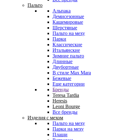
Пальто
Альпака
Демисезонные
Кашемировые
Шерстяные
Пальто на меху
Парки
Классические
Итальянские
Зимние пальто
Длинные
Двубортные
В стиле Max Mara
Бежевые
Еще категории
Бренды
Teresa Tardia
Heresis
Leoni Bourge
Все бренды
Изделия с мехом
Пальто на меху
Парки на меху
Плащи