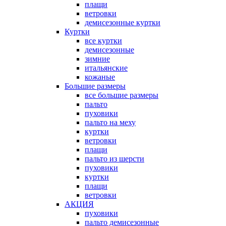
плащи
ветровки
демисезонные куртки
Куртки
все куртки
демисезонные
зимние
итальянские
кожаные
Большие размеры
все большие размеры
пальто
пуховики
пальто на меху
куртки
ветровки
плащи
пальто из шерсти
пуховики
куртки
плащи
ветровки
АКЦИЯ
пуховики
пальто демисезонные