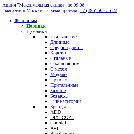
Акция "Максимальная скидка" до 09.08
- магазин в Москве -
- Схема проезда -
+7 (495) 565-35-22
Женщинам
Новинки
Пуховики
Итальянские
Длинные
Средней длины
Короткие
Стильные
С капюшоном
С мехом
Модные
Прямые
Приталенные
Зимние
Без меха
Еще категории
Бренды
ADD
DIXI COAT
Garioldi
AVI
Все бренды