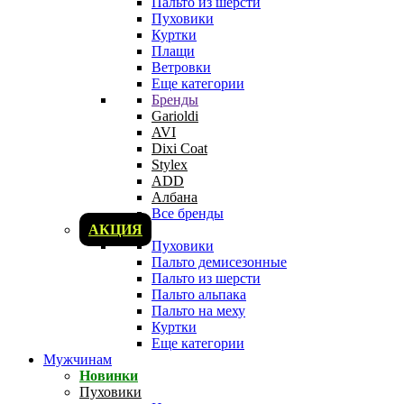
Пальто из шерсти
Пуховики
Куртки
Плащи
Ветровки
Еще категории
Бренды
Garioldi
AVI
Dixi Coat
Stylex
ADD
Албана
Все бренды
АКЦИЯ
Пуховики
Пальто демисезонные
Пальто из шерсти
Пальто альпака
Пальто на меху
Куртки
Еще категории
Мужчинам
Новинки
Пуховики