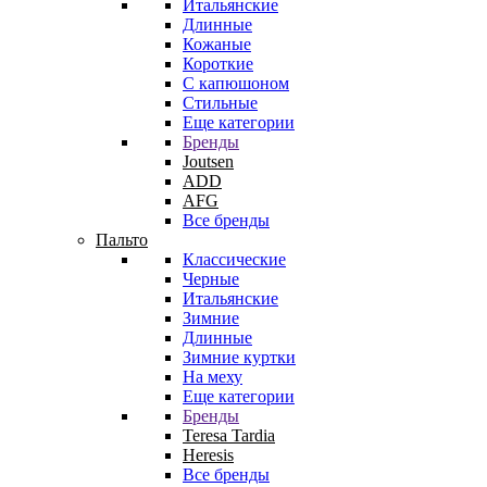
Итальянские
Длинные
Кожаные
Короткие
С капюшоном
Стильные
Еще категории
Бренды
Joutsen
ADD
AFG
Все бренды
Пальто
Классические
Черные
Итальянские
Зимние
Длинные
Зимние куртки
На меху
Еще категории
Бренды
Teresa Tardia
Heresis
Все бренды