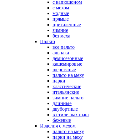
с капюшоном
с мехом
модные
прямые
приталенные
зимние
без меха
Пальто
все пальто
альпака
демисезонные
кашемировые
шерстяные
пальто на меху
парки
классические
итальянские
зимние пальто
длинные
двубортные
в стиле max mara
бежевые
Изделия с мехом
пальто на меху
парки на меху