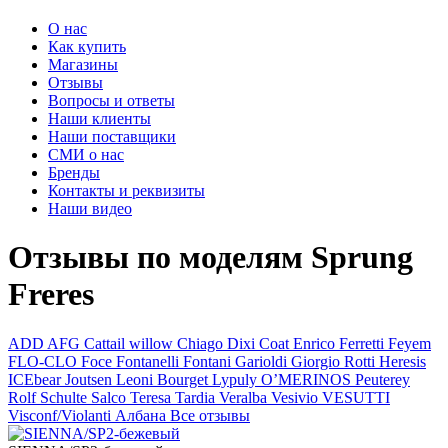
О нас
Как купить
Магазины
Отзывы
Вопросы и ответы
Наши клиенты
Наши поставщики
СМИ о нас
Бренды
Контакты и реквизиты
Наши видео
Отзывы по моделям Sprung
Freres
ADD
AFG
Cattail willow
Chiago
Dixi Coat
Enrico Ferretti
Feyem
FLO-CLO
Foce
Fontanelli
Fontani
Garioldi
Giorgio Rotti
Heresis
ICEbear
Joutsen
Leoni Bourget
Lypuly
O’MERINOS
Peuterey
Rolf Schulte
Salco
Teresa Tardia
Veralba
Vesivio
VESUTTI
Visconf/Violanti
Албана
Все отзывы