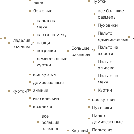
Куртки
mara
бежевые
все большие
размеры
пальто на
Пуховики
меху
Пальто
парки на меху
демисезонные
Изделия
плащи
с мехом
Пальто из
Большие
ветровки
шерсти
размеры
демисезонные
Пальто
куртки
альпака
все куртки
Пальто на
меху
демисезонные
Куртки
зимние
Куртки
итальянские
все куртки
кожаные
Пуховики
Пальто
все
демисезонные
большие
размеры
Пальто из
Куртки