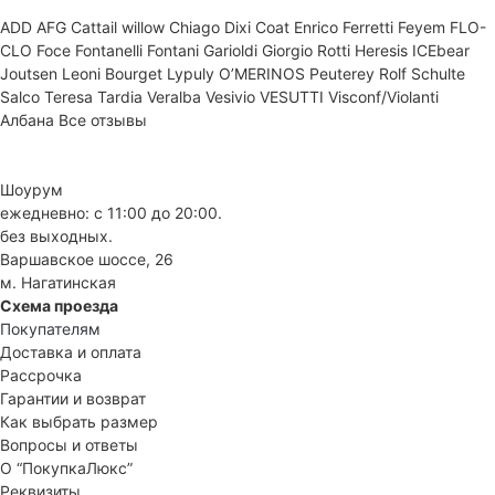
ADD
AFG
Cattail willow
Chiago
Dixi Coat
Enrico Ferretti
Feyem
FLO-
CLO
Foce
Fontanelli
Fontani
Garioldi
Giorgio Rotti
Heresis
ICEbear
Joutsen
Leoni Bourget
Lypuly
O’MERINOS
Peuterey
Rolf Schulte
Salco
Teresa Tardia
Veralba
Vesivio
VESUTTI
Visconf/Violanti
Албана
Все отзывы
Шоурум
ежедневно: с 11:00 до 20:00.
без выходных.
Варшавское шоссе, 26
м. Нагатинская
Схема проезда
Покупателям
Доставка и оплата
Рассрочка
Гарантии и возврат
Как выбрать размер
Вопросы и ответы
О “ПокупкаЛюкс”
Реквизиты