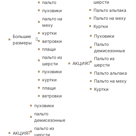
шерсти
пальто
Пальто альпака
пуховики
Пальто на меху
пальто на
меху
Куртки
куртки
Пуховики
Большие
ветровки
размеры
Пальто
плащи
демисезонные
пальто из
Пальто из
АКЦИЯ
шерсти
шерсти
пуховики
Пальто альпака
куртки
Пальто на меху
плащи
Куртки
ветровки
пуховики
пальто
демисезонные
пальто из
АКЦИЯ
шерсти