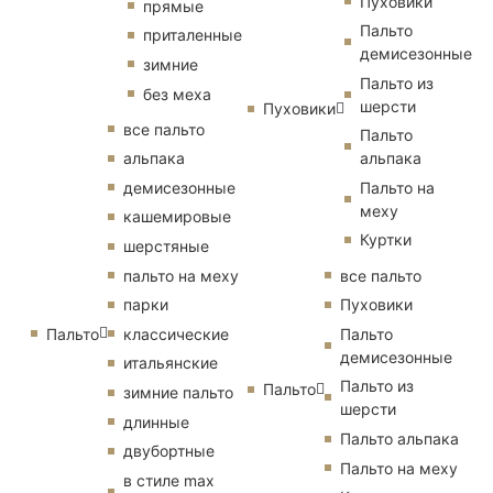
Пуховики
прямые
Пальто
приталенные
демисезонные
зимние
Пальто из
без меха
шерсти
Пуховики
все пальто
Пальто
альпака
альпака
демисезонные
Пальто на
меху
кашемировые
Куртки
шерстяные
пальто на меху
все пальто
парки
Пуховики
Пальто
классические
Пальто
демисезонные
итальянские
Пальто из
Пальто
зимние пальто
шерсти
длинные
Пальто альпака
двубортные
Пальто на меху
в стиле max