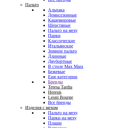
Пальто
Альпака
Демисезонные
Кашемировые
Шерстяные
Пальто на меху
Парки
Классические
Итальянские
Зимние пальто
Длинные
Двубортные
В стиле Max Mara
Бежевые
Еще категории
Бренды
Teresa Tardia
Heresis
Leoni Bourge
Все бренды
Изделия с мехом
Пальто на меху
Парки на меху
Плащи