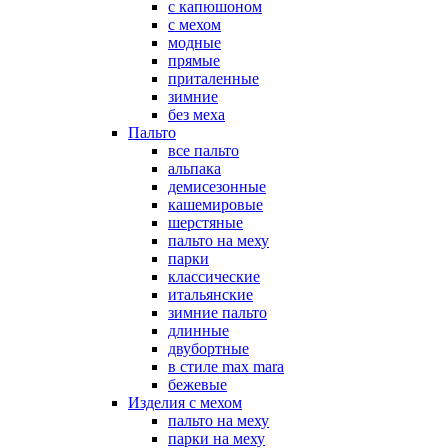
с капюшоном
с мехом
модные
прямые
приталенные
зимние
без меха
Пальто
все пальто
альпака
демисезонные
кашемировые
шерстяные
пальто на меху
парки
классические
итальянские
зимние пальто
длинные
двубортные
в стиле max mara
бежевые
Изделия с мехом
пальто на меху
парки на меху