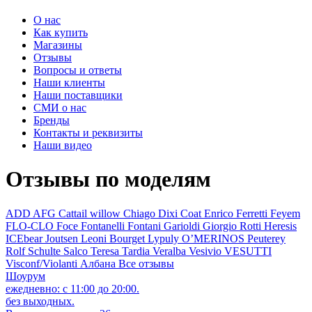
О нас
Как купить
Магазины
Отзывы
Вопросы и ответы
Наши клиенты
Наши поставщики
СМИ о нас
Бренды
Контакты и реквизиты
Наши видео
Отзывы по моделям
ADD
AFG
Cattail willow
Chiago
Dixi Coat
Enrico Ferretti
Feyem
FLO-CLO
Foce
Fontanelli
Fontani
Garioldi
Giorgio Rotti
Heresis
ICEbear
Joutsen
Leoni Bourget
Lypuly
O’MERINOS
Peuterey
Rolf Schulte
Salco
Teresa Tardia
Veralba
Vesivio
VESUTTI
Visconf/Violanti
Албана
Все отзывы
Шоурум
ежедневно: с 11:00 до 20:00.
без выходных.