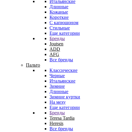
Итальянские
Длинные
Кожаные
Короткие
С капюшоном
Стильные
Еще категории
Бренды
Joutsen
ADD
AFG
Все бренды
Пальто
Классические
Черные
Итальянские
Зимние
Длинные
Зимние куртки
На меху
Еще категории
Бренды
Teresa Tardia
Heresis
Все бренды