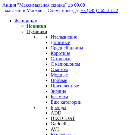
Акция "Максимальная скидка" до 09.08
- магазин в Москве -
- Схема проезда -
+7 (495) 565-35-22
Женщинам
Новинки
Пуховики
Итальянские
Длинные
Средней длины
Короткие
Стильные
С капюшоном
С мехом
Модные
Прямые
Приталенные
Зимние
Без меха
Еще категории
Бренды
ADD
DIXI COAT
Garioldi
AVI
Все бренды