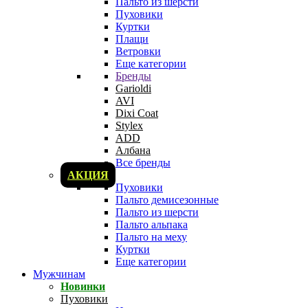
Пальто из шерсти
Пуховики
Куртки
Плащи
Ветровки
Еще категории
Бренды
Garioldi
AVI
Dixi Coat
Stylex
ADD
Албана
Все бренды
АКЦИЯ
Пуховики
Пальто демисезонные
Пальто из шерсти
Пальто альпака
Пальто на меху
Куртки
Еще категории
Мужчинам
Новинки
Пуховики