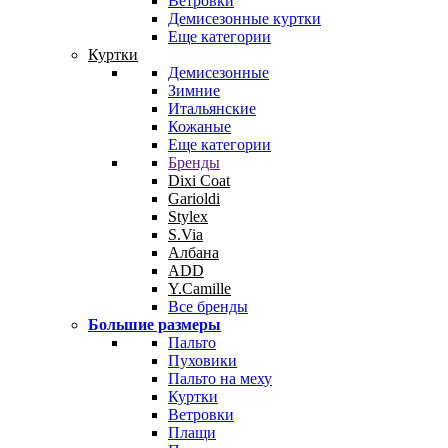
Ветровки
Демисезонные куртки
Еще категории
Куртки
Демисезонные
Зимние
Итальянские
Кожаные
Еще категории
Бренды
Dixi Coat
Garioldi
Stylex
S.Via
Албана
ADD
Y.Camille
Все бренды
Большие размеры
Пальто
Пуховики
Пальто на меху
Куртки
Ветровки
Плащи