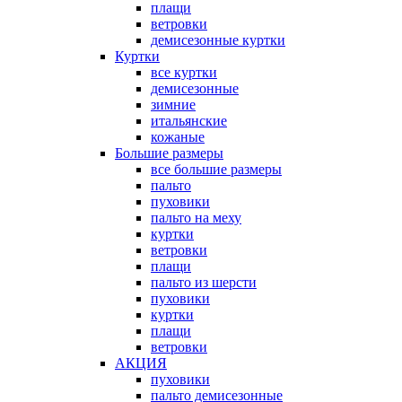
плащи
ветровки
демисезонные куртки
Куртки
все куртки
демисезонные
зимние
итальянские
кожаные
Большие размеры
все большие размеры
пальто
пуховики
пальто на меху
куртки
ветровки
плащи
пальто из шерсти
пуховики
куртки
плащи
ветровки
АКЦИЯ
пуховики
пальто демисезонные