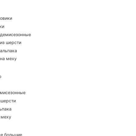
ховики
ки
 демисезонные
 из шерсти
 альпака
 на меху
о
емисезонные
 шерсти
ьпака
 меху
се большие