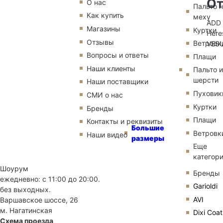
От
О нас
Пальто 
Как купить
меху
AD
Магазины
Куртки
Here
Отзывы
Ветровк
VES
Вопросы и ответы
Плащи
Наши клиенты
Пальто и
шерсти
Наши поставщики
Пуховик
СМИ о нас
Куртки
Бренды
Плащи
Контакты и реквизиты
Большие
Ветровк
Наши видео
размеры
Еще
категор
Шоурум
Бренды
ежедневно: с 11:00 до 20:00.
Garioldi
без выходных.
AVI
Варшавское шоссе, 26
м. Нагатинская
Dixi Coat
Схема проезда