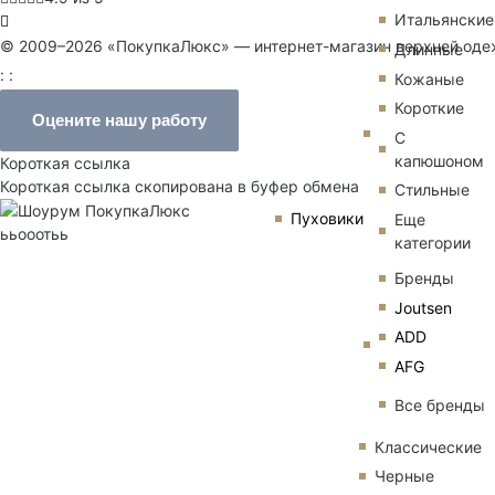
Итальянские
© 2009–2026 «ПокупкаЛюкс» — интернет-магазин верхней од
Длинные
: :
Кожаные
Короткие
Оцените нашу работу
С
капюшоном
Короткая ссылка
Короткая ссылка скопирована в буфер обмена
Стильные
Пуховики
Еще
ььооотьь
категории
Бренды
Joutsen
ADD
AFG
Все бренды
Классические
Черные