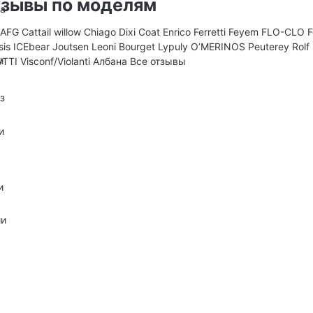
зывы по моделям
на
D
AFG
Cattail willow
Chiago
Dixi Coat
Enrico Ferretti
Feyem
FLO-CLO
sis
ICEbear
Joutsen
Leoni Bourget
Lypuly
O’MERINOS
Peuterey
Rolf
и
UTTI
Visconf/Violanti
Албана
Все отзывы
з
и
и
ии