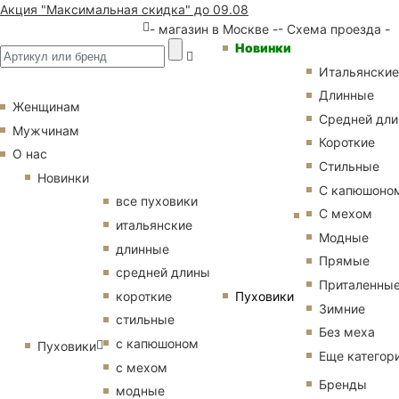
Акция "Максимальная скидка" до 09.08
- магазин в Москве -
- Схема проезда -
Новинки
Итальянские
Длинные
Женщинам
Средней дл
Мужчинам
Короткие
О нас
Стильные
Новинки
С капюшоно
все пуховики
С мехом
итальянские
Модные
длинные
Прямые
средней длины
Приталенны
Пуховики
короткие
Зимние
стильные
Без меха
с капюшоном
Пуховики
Еще категор
с мехом
Бренды
модные