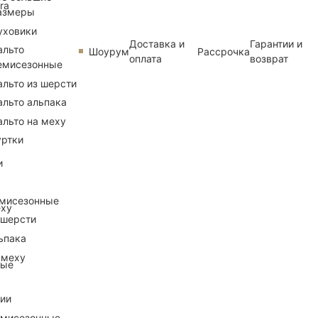
ra
азмеры
уховики
Доставка и
Гарантии и
альто
Шоурум
Рассрочка
оплата
возврат
емисезонные
альто из шерсти
альто альпака
альто на меху
уртки
и
емисезонные
еху
 шерсти
ьпака
 меху
ные
рии
емисезонные