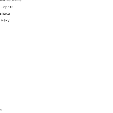
 шерсти
ьпака
 меху
и