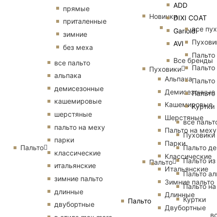
ADD
прямые
Новинки
DIXI COAT
приталенные
все пу
Garioldi
зимние
Пухови
AVI
без меха
Пальто
Все бренды
все пальто
Пальто
Пуховики
альпака
Альпака
Пальто
демисезонные
Демисезонные
Пальто
кашемировые
Кашемировые
Куртки
шерстяные
Шерстяные
все пальт
пальто на меху
Пальто на меху
Пуховики
парки
Парки
Пальто
Пальто д
классические
Классические
Пальто из
Пальто
итальянские
Итальянские
Пальто ал
зимние пальто
Зимние пальто
Пальто на
длинные
Длинные
Куртки
Пальто
двубортные
Двубортные
в