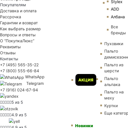
Stylex
Покупателям
ADD
Доставка и оплата
Албана
Рассрочка
Гарантии и возврат
Все
Как выбрать размер
бренды
Вопросы и ответы
О “ПокупкаЛюкс”
Пуховики
Реквизиты
Пальто
Отзывы
демисезон
Контакты
Пальто из
+7 (495) 565-35-22
шерсти
+7 (800) 555-66-84
WhatsApp
Пальто
АКЦИЯ
Telegram
альпака
+7 (916) 024-67-94
Пальто на
меху
5 из 5
Куртки
Еще катего
4.9 из 5
Новинки
4.9 из 5