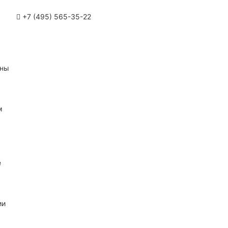
+7 (495) 565-35-22
ины
м
е
ии