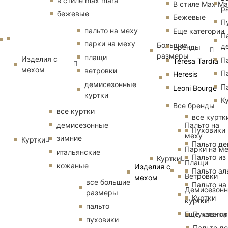
в стиле max mara
В стиле Max Ma
р
бежевые
Бежевые
П
пальто на меху
Еще категории
П
парки на меху
Большие
д
Бренды
размеры
плащи
Изделия с
П
Teresa Tardia
мехом
ветровки
П
Heresis
демисезонные
П
Leoni Bourge
куртки
К
Все бренды
все куртки
все куртк
Пальто на
демисезонные
Пуховики
меху
зимние
Куртки
Пальто д
Парки на м
итальянские
Пальто из
Куртки
Плащи
кожаные
Изделия с
Пальто ал
Ветровки
мехом
все большие
Пальто на
Демисезон
размеры
Куртки
куртки
пальто
Еще катего
Пуховики
пуховики
Пальто д