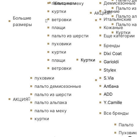
Женщинам
Демисезонные
пальто на меху
Пальто из
Зимние
куртки
АКЦИЯ
Пальто ал
Большие
Итальянские
ветровки
размеры
Пальто на
Кожаные
плащи
Куртки
Еще категории
пальто из шерсти
пуховики
Бренды
куртки
Dixi Coat
Куртки
плащи
Garioldi
ветровки
Stylex
S.Via
пуховики
Албана
пальто демисезонные
ADD
пальто из шерсти
АКЦИЯ
Y.Camille
пальто альпака
пальто на меху
Все бренды
куртки
Пальто
Пуховик