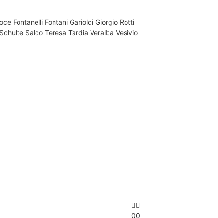
Foce
Fontanelli
Fontani
Garioldi
Giorgio Rotti
 Schulte
Salco
Teresa Tardia
Veralba
Vesivio
0
0