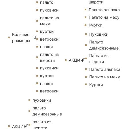
шерсти
пальто
Пальто альпака
пуховики
Пальто на меху
пальто на
меху
Куртки
куртки
Пуховики
Большие
ветровки
размеры
Пальто
плащи
демисезонные
пальто из
Пальто из
АКЦИЯ
шерсти
шерсти
пуховики
Пальто альпака
куртки
Пальто на меху
плащи
Куртки
ветровки
пуховики
пальто
демисезонные
пальто из
АКЦИЯ
шерсти