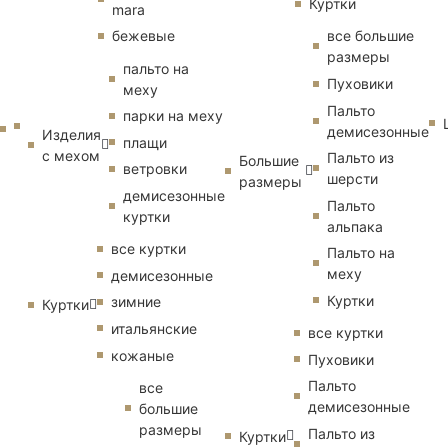
Куртки
mara
бежевые
все большие
размеры
пальто на
Пуховики
меху
Пальто
парки на меху
демисезонные
Изделия
плащи
с мехом
Пальто из
Большие
ветровки
шерсти
размеры
демисезонные
Пальто
куртки
альпака
все куртки
Пальто на
меху
демисезонные
Куртки
зимние
Куртки
итальянские
все куртки
кожаные
Пуховики
Пальто
все
демисезонные
большие
размеры
Пальто из
Куртки