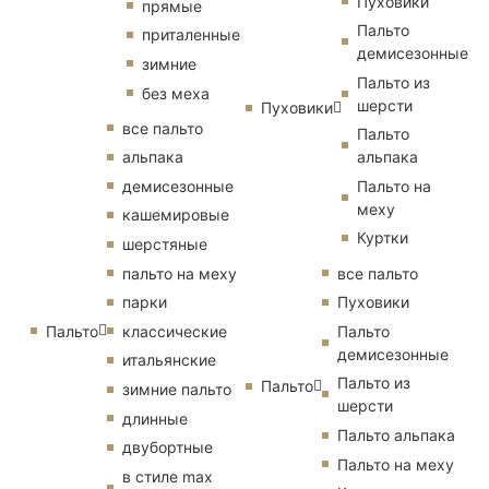
Пуховики
прямые
Пальто
приталенные
демисезонные
зимние
Пальто из
без меха
шерсти
Пуховики
все пальто
Пальто
альпака
альпака
демисезонные
Пальто на
меху
кашемировые
Куртки
шерстяные
пальто на меху
все пальто
парки
Пуховики
Пальто
классические
Пальто
демисезонные
итальянские
Пальто из
Пальто
зимние пальто
шерсти
длинные
Пальто альпака
двубортные
Пальто на меху
в стиле max