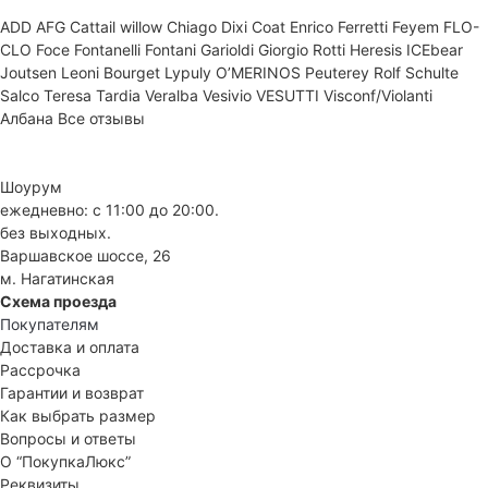
ADD
AFG
Cattail willow
Chiago
Dixi Coat
Enrico Ferretti
Feyem
FLO-
CLO
Foce
Fontanelli
Fontani
Garioldi
Giorgio Rotti
Heresis
ICEbear
Joutsen
Leoni Bourget
Lypuly
O’MERINOS
Peuterey
Rolf Schulte
Salco
Teresa Tardia
Veralba
Vesivio
VESUTTI
Visconf/Violanti
Албана
Все отзывы
Шоурум
ежедневно: с 11:00 до 20:00.
без выходных.
Варшавское шоссе, 26
м. Нагатинская
Схема проезда
Покупателям
Доставка и оплата
Рассрочка
Гарантии и возврат
Как выбрать размер
Вопросы и ответы
О “ПокупкаЛюкс”
Реквизиты