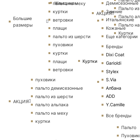
Женщинам
Демисезонные
пальто на меху
Пальто из
Зимние
куртки
АКЦИЯ
Пальто ал
Большие
Итальянские
ветровки
размеры
Пальто на
Кожаные
плащи
Куртки
Еще категории
пальто из шерсти
пуховики
Бренды
куртки
Dixi Coat
Куртки
плащи
Garioldi
ветровки
Stylex
S.Via
пуховики
Албана
пальто демисезонные
ADD
пальто из шерсти
АКЦИЯ
Y.Camille
пальто альпака
пальто на меху
Все бренды
куртки
Пальто
Пуховик