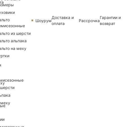
ra
азмеры
уховики
Доставка и
Гарантии и
альто
Шоурум
Рассрочка
оплата
возврат
емисезонные
альто из шерсти
альто альпака
альто на меху
уртки
и
емисезонные
еху
 шерсти
ьпака
 меху
ные
рии
емисезонные