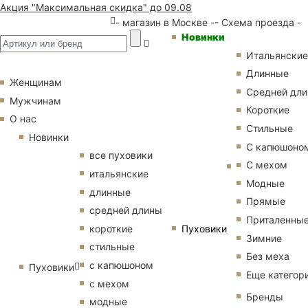
Акция "Максимальная скидка" до 09.08
- магазин в Москве -
- Схема проезда -
Новинки
Итальянские
Длинные
Женщинам
Средней дл
Мужчинам
Короткие
О нас
Стильные
Новинки
С капюшоно
все пуховики
С мехом
итальянские
Модные
длинные
Прямые
средней длины
Приталенны
Пуховики
короткие
Зимние
стильные
Без меха
с капюшоном
Пуховики
Еще категор
с мехом
Бренды
модные