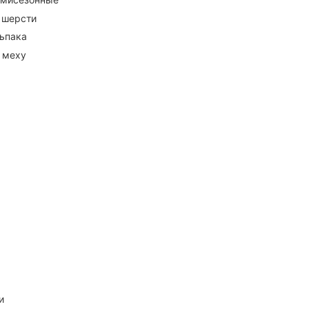
 шерсти
ьпака
 меху
и