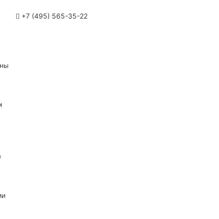
+7 (495) 565-35-22
ины
м
е
ии