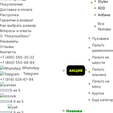
Stylex
Покупателям
ADD
Доставка и оплата
Албана
Рассрочка
Гарантии и возврат
Все
Как выбрать размер
бренды
Вопросы и ответы
О “ПокупкаЛюкс”
Пуховики
Реквизиты
Пальто
Отзывы
демисезон
Контакты
Пальто из
+7 (495) 565-35-22
шерсти
+7 (800) 555-66-84
WhatsApp
Пальто
АКЦИЯ
Telegram
альпака
+7 (916) 024-67-94
Пальто на
меху
5 из 5
Куртки
Еще катего
4.9 из 5
Новинки
4.9 из 5