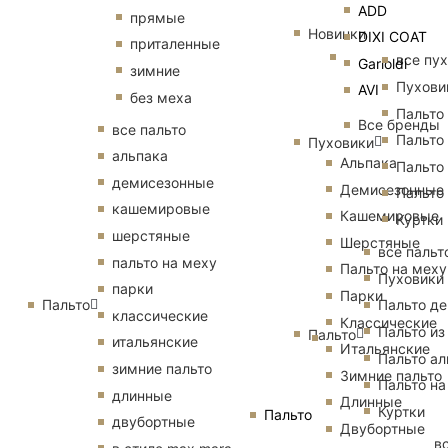
ADD
прямые
Новинки
DIXI COAT
приталенные
все пу
Garioldi
зимние
Пухови
AVI
без меха
Пальто
Все бренды
все пальто
Пальто
Пуховики
альпака
Альпака
Пальто
демисезонные
Демисезонные
Пальто
кашемировые
Кашемировые
Куртки
шерстяные
Шерстяные
все пальт
пальто на меху
Пальто на меху
Пуховики
парки
Парки
Пальто
Пальто д
классические
Классические
Пальто из
Пальто
итальянские
Итальянские
Пальто ал
зимние пальто
Зимние пальто
Пальто на
длинные
Длинные
Куртки
Пальто
двубортные
Двубортные
в