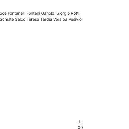
Foce
Fontanelli
Fontani
Garioldi
Giorgio Rotti
 Schulte
Salco
Teresa Tardia
Veralba
Vesivio
0
0