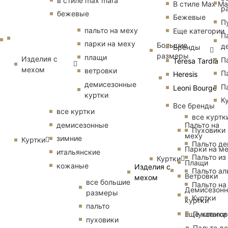
в стиле max mara
В стиле Max Ma
р
бежевые
Бежевые
П
пальто на меху
Еще категории
П
парки на меху
Большие
д
Бренды
размеры
плащи
Изделия с
П
Teresa Tardia
мехом
ветровки
П
Heresis
демисезонные
П
Leoni Bourge
куртки
К
Все бренды
все куртки
все куртк
Пальто на
демисезонные
Пуховики
меху
зимние
Куртки
Пальто д
Парки на м
итальянские
Пальто из
Куртки
Плащи
кожаные
Изделия с
Пальто ал
Ветровки
мехом
все большие
Пальто на
Демисезон
размеры
Куртки
куртки
пальто
Еще катего
Пуховики
пуховики
Пальто д