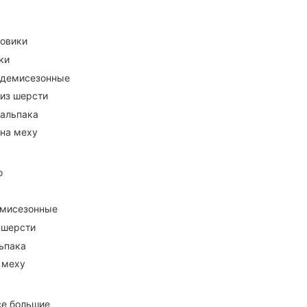
ховики
ки
 демисезонные
 из шерсти
 альпака
 на меху
о
емисезонные
 шерсти
ьпака
 меху
се большие