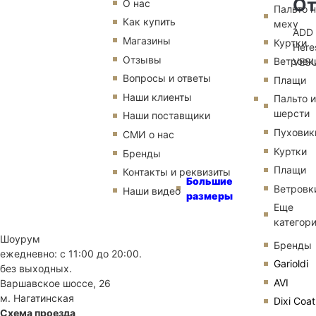
От
О нас
Пальто 
Как купить
меху
AD
Магазины
Куртки
Here
Отзывы
Ветровк
VES
Вопросы и ответы
Плащи
Наши клиенты
Пальто и
шерсти
Наши поставщики
Пуховик
СМИ о нас
Куртки
Бренды
Плащи
Контакты и реквизиты
Большие
Ветровк
Наши видео
размеры
Еще
категор
Шоурум
Бренды
ежедневно: с 11:00 до 20:00.
Garioldi
без выходных.
AVI
Варшавское шоссе, 26
м. Нагатинская
Dixi Coat
Схема проезда