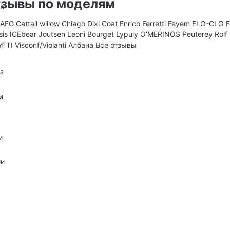
зывы по моделям
на
D
AFG
Cattail willow
Chiago
Dixi Coat
Enrico Ferretti
Feyem
FLO-CLO
sis
ICEbear
Joutsen
Leoni Bourget
Lypuly
O’MERINOS
Peuterey
Rolf
и
UTTI
Visconf/Violanti
Албана
Все отзывы
з
и
и
ии