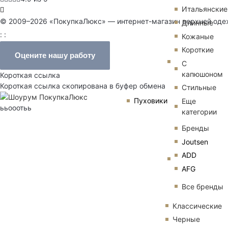
Итальянские
© 2009–2026 «ПокупкаЛюкс» — интернет-магазин верхней од
Длинные
: :
Кожаные
Короткие
Оцените нашу работу
С
капюшоном
Короткая ссылка
Короткая ссылка скопирована в буфер обмена
Стильные
Пуховики
Еще
ььооотьь
категории
Бренды
Joutsen
ADD
AFG
Все бренды
Классические
Черные