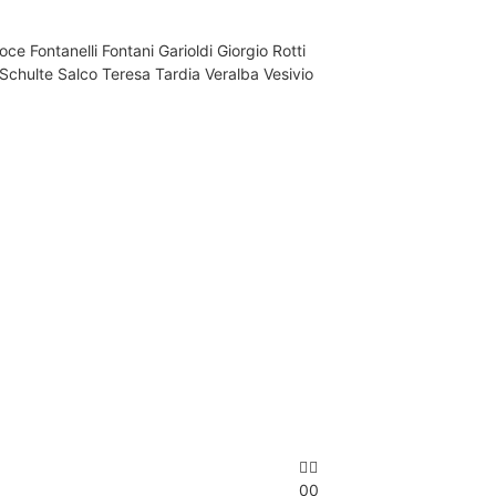
Foce
Fontanelli
Fontani
Garioldi
Giorgio Rotti
 Schulte
Salco
Teresa Tardia
Veralba
Vesivio
0
0