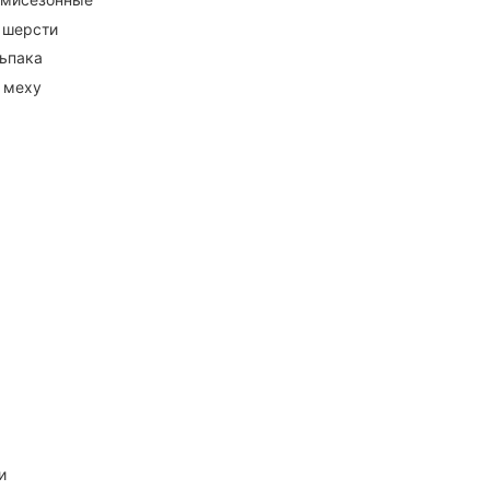
 шерсти
ьпака
 меху
и