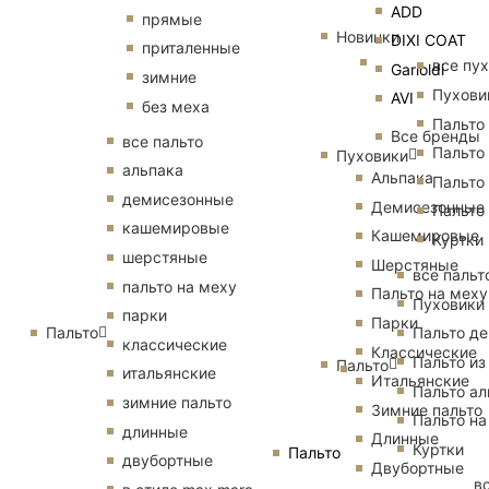
ADD
прямые
Новинки
DIXI COAT
приталенные
все пу
Garioldi
зимние
Пухови
AVI
без меха
Пальто
Все бренды
все пальто
Пальто
Пуховики
альпака
Альпака
Пальто
демисезонные
Демисезонные
Пальто
кашемировые
Кашемировые
Куртки
шерстяные
Шерстяные
все пальт
пальто на меху
Пальто на меху
Пуховики
парки
Парки
Пальто
Пальто д
классические
Классические
Пальто из
Пальто
итальянские
Итальянские
Пальто ал
зимние пальто
Зимние пальто
Пальто на
длинные
Длинные
Куртки
Пальто
двубортные
Двубортные
в