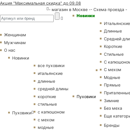
Акция "Максимальная скидка" до 09.08
- магазин в Москве -
- Схема проезда -
Новинки
Итальянские
Длинные
Женщинам
Средней дл
Мужчинам
Короткие
О нас
Стильные
Новинки
С капюшоно
все пуховики
С мехом
итальянские
Модные
длинные
Прямые
средней длины
Приталенны
Пуховики
короткие
Зимние
стильные
Без меха
с капюшоном
Пуховики
Еще категор
с мехом
Бренды
модные