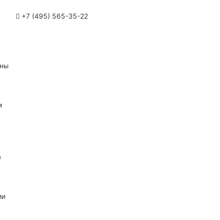
+7 (495) 565-35-22
ины
м
е
ии