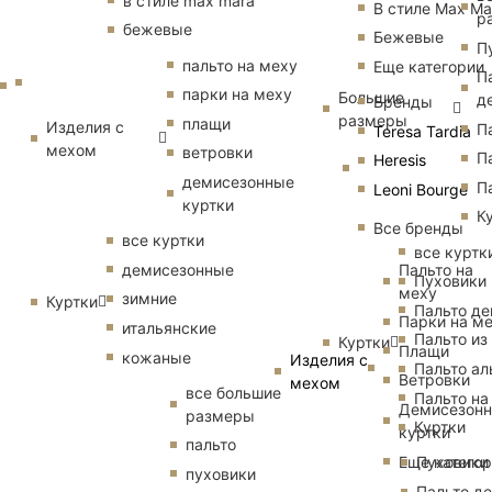
в стиле max mara
В стиле Max Ma
р
бежевые
Бежевые
П
пальто на меху
Еще категории
П
парки на меху
Большие
д
Бренды
размеры
плащи
Изделия с
П
Teresa Tardia
мехом
ветровки
П
Heresis
демисезонные
П
Leoni Bourge
куртки
К
Все бренды
все куртки
все куртк
Пальто на
демисезонные
Пуховики
меху
зимние
Куртки
Пальто д
Парки на м
итальянские
Пальто из
Куртки
Плащи
кожаные
Изделия с
Пальто ал
Ветровки
мехом
все большие
Пальто на
Демисезон
размеры
Куртки
куртки
пальто
Еще катего
Пуховики
пуховики
Пальто д