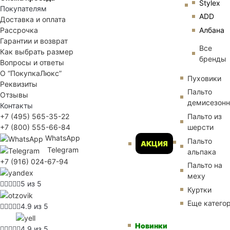
Stylex
Покупателям
ADD
Доставка и оплата
Албана
Рассрочка
Гарантии и возврат
Все
Как выбрать размер
бренды
Вопросы и ответы
О “ПокупкаЛюкс”
Пуховики
Реквизиты
Пальто
Отзывы
демисезон
Контакты
Пальто из
+7 (495) 565-35-22
шерсти
+7 (800) 555-66-84
WhatsApp
Пальто
АКЦИЯ
Telegram
альпака
+7 (916) 024-67-94
Пальто на
меху
5 из 5
Куртки
Еще катего
4.9 из 5
Новинки
4.9 из 5