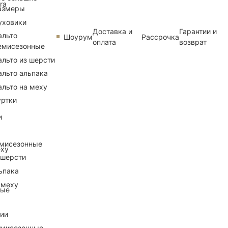
ra
азмеры
уховики
Доставка и
Гарантии и
альто
Шоурум
Рассрочка
оплата
возврат
емисезонные
альто из шерсти
альто альпака
альто на меху
уртки
и
емисезонные
еху
 шерсти
ьпака
 меху
ные
рии
емисезонные