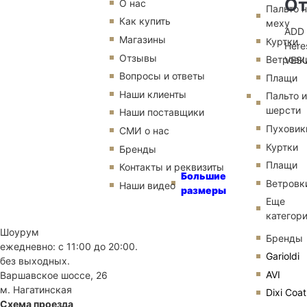
От
О нас
Пальто 
Как купить
меху
AD
Магазины
Куртки
Here
Отзывы
Ветровк
VES
Вопросы и ответы
Плащи
Наши клиенты
Пальто и
шерсти
Наши поставщики
Пуховик
СМИ о нас
Куртки
Бренды
Плащи
Контакты и реквизиты
Большие
Ветровк
Наши видео
размеры
Еще
категор
Шоурум
Бренды
ежедневно: с 11:00 до 20:00.
Garioldi
без выходных.
AVI
Варшавское шоссе, 26
м. Нагатинская
Dixi Coat
Схема проезда