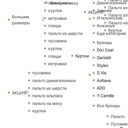
Женщинам
Демисезонные
пальто на меху
Пальто из
Зимние
куртки
АКЦИЯ
Пальто ал
Большие
Итальянские
ветровки
размеры
Пальто на
Кожаные
плащи
Куртки
Еще категории
пальто из шерсти
пуховики
Бренды
куртки
Dixi Coat
Куртки
плащи
Garioldi
ветровки
Stylex
S.Via
пуховики
Албана
пальто демисезонные
ADD
пальто из шерсти
АКЦИЯ
Y.Camille
пальто альпака
пальто на меху
Все бренды
куртки
Пальто
Пуховик