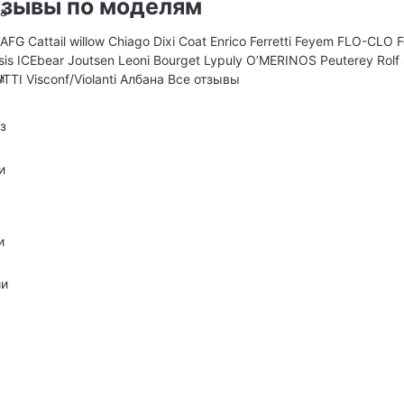
зывы по моделям
на
D
AFG
Cattail willow
Chiago
Dixi Coat
Enrico Ferretti
Feyem
FLO-CLO
sis
ICEbear
Joutsen
Leoni Bourget
Lypuly
O’MERINOS
Peuterey
Rolf
и
UTTI
Visconf/Violanti
Албана
Все отзывы
з
и
и
ии