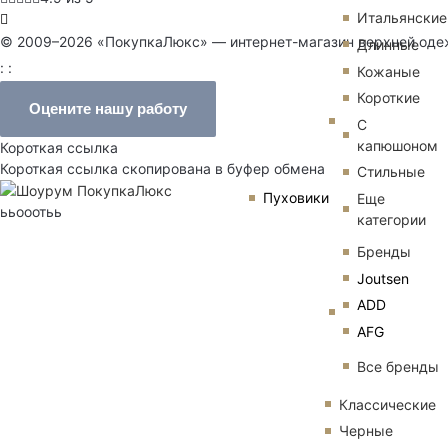
Итальянские
© 2009–2026 «ПокупкаЛюкс» — интернет-магазин верхней од
Длинные
: :
Кожаные
Короткие
Оцените нашу работу
С
капюшоном
Короткая ссылка
Короткая ссылка скопирована в буфер обмена
Стильные
Пуховики
Еще
ььооотьь
категории
Бренды
Joutsen
ADD
AFG
Все бренды
Классические
Черные