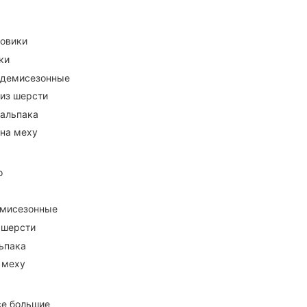
ховики
ки
 демисезонные
 из шерсти
 альпака
 на меху
о
емисезонные
 шерсти
ьпака
 меху
се большие