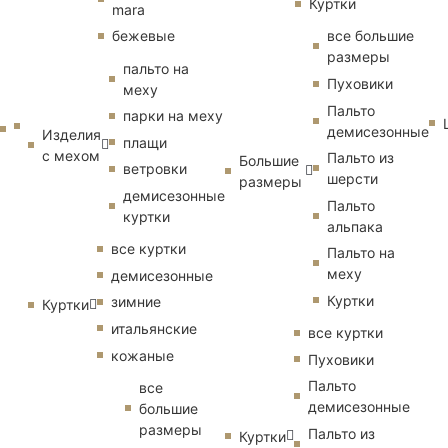
Куртки
mara
бежевые
все большие
размеры
пальто на
Пуховики
меху
Пальто
парки на меху
демисезонные
Изделия
плащи
с мехом
Пальто из
Большие
ветровки
шерсти
размеры
демисезонные
Пальто
куртки
альпака
все куртки
Пальто на
меху
демисезонные
Куртки
зимние
Куртки
итальянские
все куртки
кожаные
Пуховики
Пальто
все
демисезонные
большие
размеры
Пальто из
Куртки