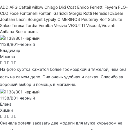
ADD
AFG
Cattail willow
Chiago
Dixi Coat
Enrico Ferretti
Feyem
FLO-
CLO
Foce
Fontanelli
Fontani
Garioldi
Giorgio Rotti
Heresis
ICEbear
Joutsen
Leoni Bourget
Lypuly
O’MERINOS
Peuterey
Rolf Schulte
Salco
Teresa Tardia
Veralba
Vesivio
VESUTTI
Visconf/Violanti
Албана
Все отзывы
1138/B01-черный
Владимир
Москва
На фото куртка кажется более громоздкой и тяжелой, чем она
есть на самом деле. Она очень удобная и легкая. Спасибо за
хороший выбор и помощь в магазине.
1138/B01-черный
Елена
Химки
Сначала хотели заказать две модели для мужа курьером на