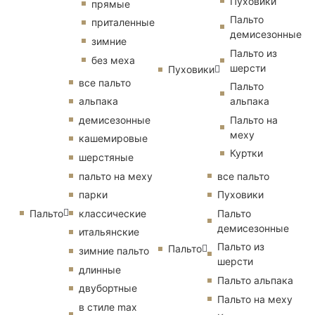
Пуховики
прямые
Пальто
приталенные
демисезонные
зимние
Пальто из
без меха
шерсти
Пуховики
все пальто
Пальто
альпака
альпака
демисезонные
Пальто на
меху
кашемировые
Куртки
шерстяные
пальто на меху
все пальто
парки
Пуховики
Пальто
классические
Пальто
демисезонные
итальянские
Пальто из
Пальто
зимние пальто
шерсти
длинные
Пальто альпака
двубортные
Пальто на меху
в стиле max