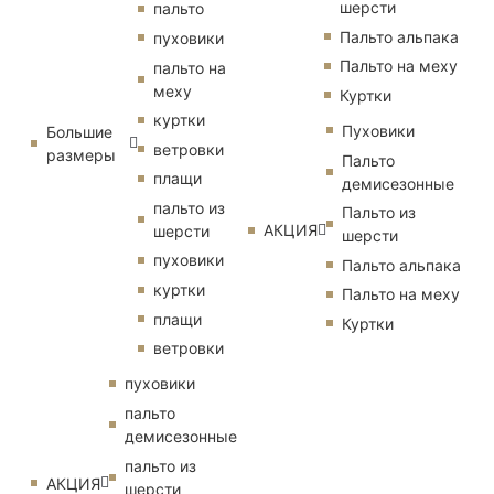
шерсти
пальто
Пальто альпака
пуховики
Пальто на меху
пальто на
меху
Куртки
куртки
Пуховики
Большие
ветровки
размеры
Пальто
плащи
демисезонные
пальто из
Пальто из
АКЦИЯ
шерсти
шерсти
пуховики
Пальто альпака
куртки
Пальто на меху
плащи
Куртки
ветровки
пуховики
пальто
демисезонные
пальто из
АКЦИЯ
шерсти