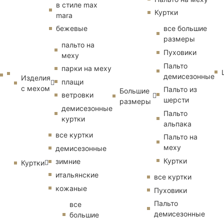
в стиле max
Куртки
mara
бежевые
все большие
размеры
пальто на
Пуховики
меху
Пальто
парки на меху
демисезонные
Изделия
плащи
с мехом
Пальто из
Большие
ветровки
шерсти
размеры
демисезонные
Пальто
куртки
альпака
все куртки
Пальто на
меху
демисезонные
Куртки
зимние
Куртки
итальянские
все куртки
кожаные
Пуховики
Пальто
все
демисезонные
большие