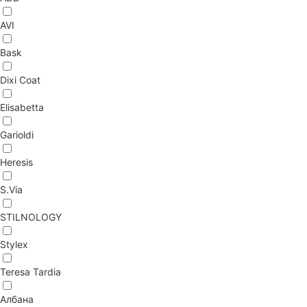
AVI
Bask
Dixi Coat
Elisabetta
Garioldi
Heresis
S.Via
STILNOLOGY
Stylex
Teresa Tardia
Албана