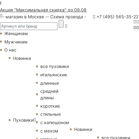
f
Акция "Максимальная скидка" до 09.08
- магазин в Москве -
- Схема проезда -
+7 (495) 565-35-22
0
0
Женщинам
Мужчинам
О нас
Новинки
все пуховики
итальянские
длинные
средней
длины
короткие
стильные
Пуховики
с капюшоном
Новинки
с мехом
все пуховики
модные