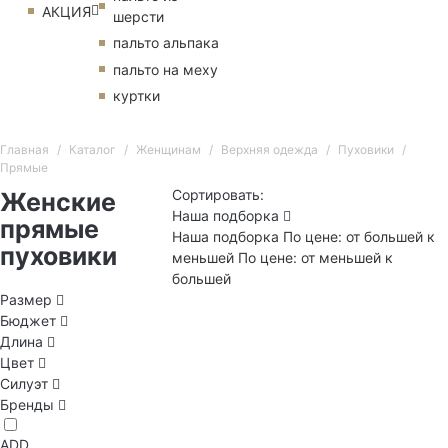
АКЦИЯ
шерсти
пальто альпака
пальто на меху
куртки
Главная
Каталог
Женщинам
Верхняя одежда
Пуховики
Прямые
Сортировать:
Женские
Наша подборка
прямые
Наша подборка
По цене: от большей к
пуховики
меньшей
По цене: от меньшей к
большей
Размер
Бюджет
Длина
Цвет
Силуэт
Бренды
ADD