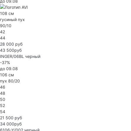
до 09.08
108 см
гусиный пух
90/10
42
44
28 000 руб
43 500руб
INGER/06BL
черный
-37%
до 09.08
106 см
пух 80/20
46
48
50
52
54
21 500 руб
34 000руб
6106-Y/002
черный