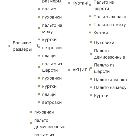
размеры
Пальто из
Куртки
шерсти
пальто
Пальто альпака
пуховики
Пальто на меху
пальто на
меху
Куртки
куртки
Пуховики
Большие
ветровки
размеры
Пальто
плащи
демисезонные
пальто из
Пальто из
АКЦИЯ
шерсти
шерсти
пуховики
Пальто альпака
куртки
Пальто на меху
плащи
Куртки
ветровки
пуховики
пальто
демисезонные
пальто из