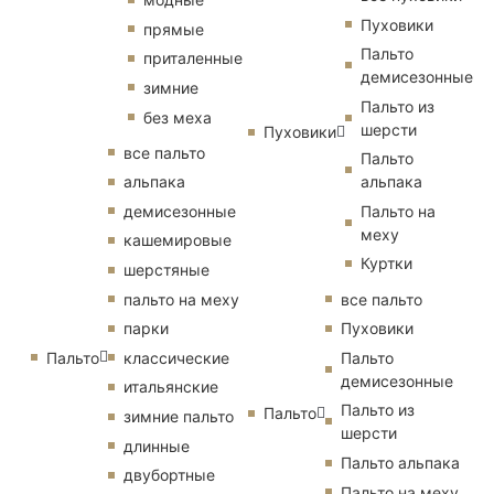
Пуховики
прямые
Пальто
приталенные
демисезонные
зимние
Пальто из
без меха
шерсти
Пуховики
все пальто
Пальто
альпака
альпака
демисезонные
Пальто на
меху
кашемировые
Куртки
шерстяные
пальто на меху
все пальто
парки
Пуховики
Пальто
классические
Пальто
демисезонные
итальянские
Пальто из
Пальто
зимние пальто
шерсти
длинные
Пальто альпака
двубортные
Пальто на меху