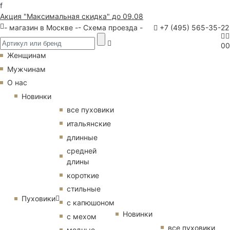
f
Акция "Максимальная скидка" до 09.08
- магазин в Москве -
- Схема проезда -
+7 (495) 565-35-22
0
0
Женщинам
Мужчинам
О нас
Новинки
все пуховики
итальянские
длинные
средней
длины
короткие
стильные
Пуховики
с капюшоном
Новинки
с мехом
все пуховики
модные