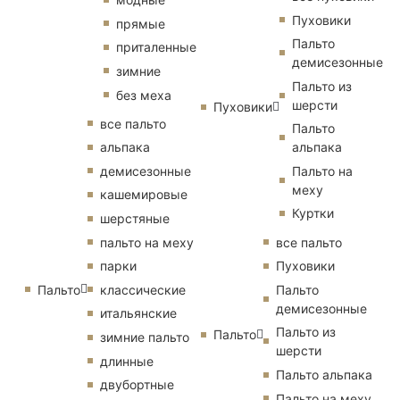
Пуховики
прямые
Пальто
приталенные
демисезонные
зимние
Пальто из
без меха
шерсти
Пуховики
все пальто
Пальто
альпака
альпака
демисезонные
Пальто на
меху
кашемировые
Куртки
шерстяные
пальто на меху
все пальто
парки
Пуховики
Пальто
классические
Пальто
демисезонные
итальянские
Пальто из
Пальто
зимние пальто
шерсти
длинные
Пальто альпака
двубортные
Пальто на меху