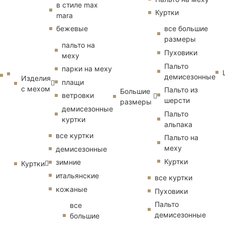
в стиле max
Куртки
mara
бежевые
все большие
размеры
пальто на
Пуховики
меху
Пальто
парки на меху
демисезонные
Изделия
плащи
с мехом
Пальто из
Большие
ветровки
шерсти
размеры
демисезонные
Пальто
куртки
альпака
все куртки
Пальто на
меху
демисезонные
Куртки
зимние
Куртки
итальянские
все куртки
кожаные
Пуховики
Пальто
все
демисезонные
большие