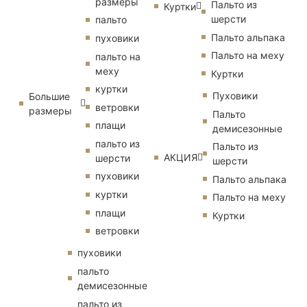
размеры
Пальто из
Куртки
шерсти
пальто
Пальто альпака
пуховики
Пальто на меху
пальто на
меху
Куртки
куртки
Пуховики
Большие
ветровки
размеры
Пальто
плащи
демисезонные
пальто из
Пальто из
АКЦИЯ
шерсти
шерсти
пуховики
Пальто альпака
куртки
Пальто на меху
плащи
Куртки
ветровки
пуховики
пальто
демисезонные
пальто из