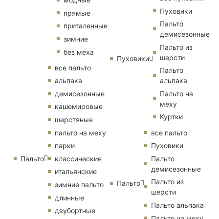
Пуховики
прямые
Пальто
приталенные
демисезонные
зимние
Пальто из
без меха
шерсти
Пуховики
все пальто
Пальто
альпака
альпака
демисезонные
Пальто на
меху
кашемировые
Куртки
шерстяные
пальто на меху
все пальто
парки
Пуховики
Пальто
классические
Пальто
демисезонные
итальянские
Пальто из
Пальто
зимние пальто
шерсти
длинные
Пальто альпака
двубортные
Пальто на меху