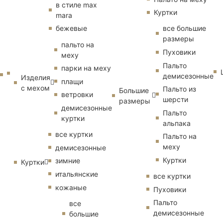
в стиле max
Куртки
mara
бежевые
все большие
размеры
пальто на
Пуховики
меху
Пальто
парки на меху
демисезонные
Изделия
плащи
с мехом
Пальто из
Большие
ветровки
шерсти
размеры
демисезонные
Пальто
куртки
альпака
все куртки
Пальто на
меху
демисезонные
Куртки
зимние
Куртки
итальянские
все куртки
кожаные
Пуховики
Пальто
все
демисезонные
большие