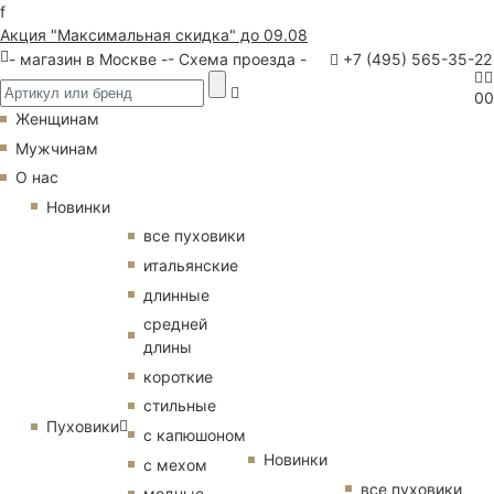
f
Акция "Максимальная скидка" до 09.08
- магазин в Москве -
- Схема проезда -
+7 (495) 565-35-22
0
0
Женщинам
Мужчинам
О нас
Новинки
все пуховики
итальянские
длинные
средней
длины
короткие
стильные
Пуховики
с капюшоном
Новинки
с мехом
все пуховики
модные