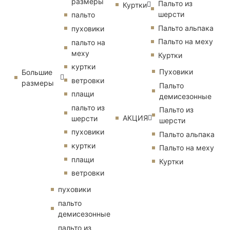
размеры
Пальто из
Куртки
шерсти
пальто
Пальто альпака
пуховики
Пальто на меху
пальто на
меху
Куртки
куртки
Пуховики
Большие
ветровки
размеры
Пальто
плащи
демисезонные
пальто из
Пальто из
АКЦИЯ
шерсти
шерсти
пуховики
Пальто альпака
куртки
Пальто на меху
плащи
Куртки
ветровки
пуховики
пальто
демисезонные
пальто из