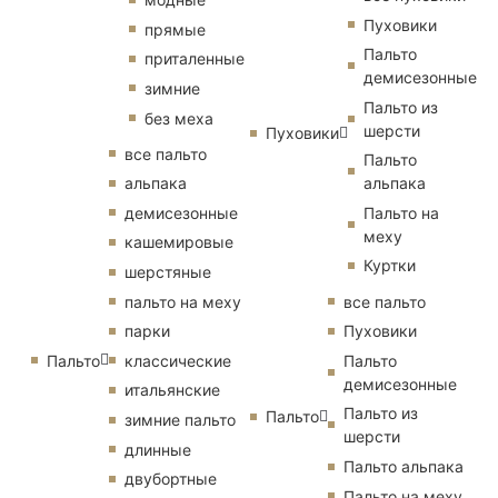
Пуховики
прямые
Пальто
приталенные
демисезонные
зимние
Пальто из
без меха
шерсти
Пуховики
все пальто
Пальто
альпака
альпака
демисезонные
Пальто на
меху
кашемировые
Куртки
шерстяные
пальто на меху
все пальто
парки
Пуховики
Пальто
классические
Пальто
демисезонные
итальянские
Пальто из
Пальто
зимние пальто
шерсти
длинные
Пальто альпака
двубортные
Пальто на меху