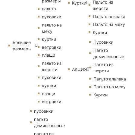
размеры
Пальто из
Куртки
шерсти
пальто
Пальто альпака
пуховики
Пальто на меху
пальто на
меху
Куртки
куртки
Пуховики
Большие
ветровки
размеры
Пальто
плащи
демисезонные
пальто из
Пальто из
АКЦИЯ
шерсти
шерсти
пуховики
Пальто альпака
куртки
Пальто на меху
плащи
Куртки
ветровки
пуховики
пальто
демисезонные
пальто из