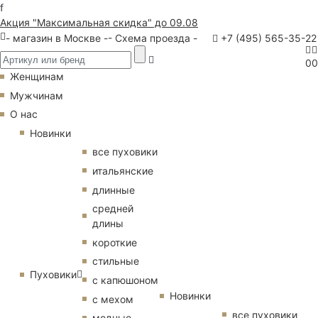
f
Акция "Максимальная скидка" до 09.08
- магазин в Москве -
- Схема проезда -
+7 (495) 565-35-22
0
0
Женщинам
Мужчинам
О нас
Новинки
все пуховики
итальянские
длинные
средней
длины
короткие
стильные
Пуховики
с капюшоном
Новинки
с мехом
все пуховики
модные