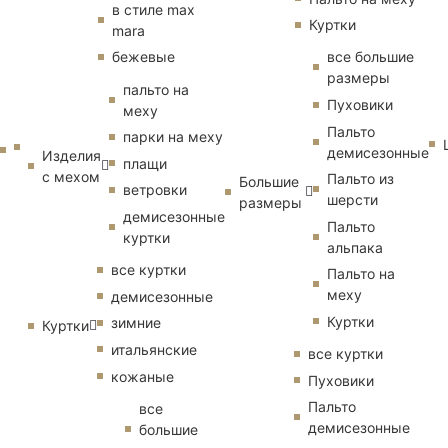
в стиле max
Куртки
mara
бежевые
все большие
размеры
пальто на
Пуховики
меху
Пальто
парки на меху
демисезонные
Изделия
плащи
с мехом
Пальто из
Большие
ветровки
шерсти
размеры
демисезонные
Пальто
куртки
альпака
все куртки
Пальто на
меху
демисезонные
Куртки
зимние
Куртки
итальянские
все куртки
кожаные
Пуховики
Пальто
все
демисезонные
большие