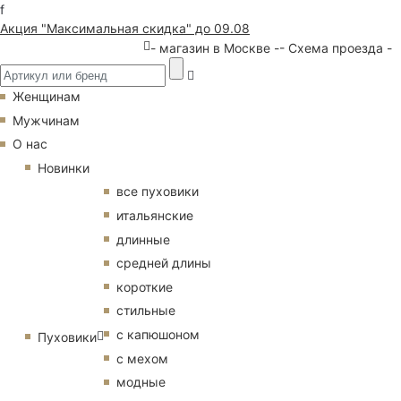
f
Акция "Максимальная скидка" до 09.08
- магазин в Москве -
- Схема проезда -
Женщинам
Мужчинам
О нас
Новинки
все пуховики
итальянские
длинные
средней длины
короткие
стильные
с капюшоном
Пуховики
с мехом
модные