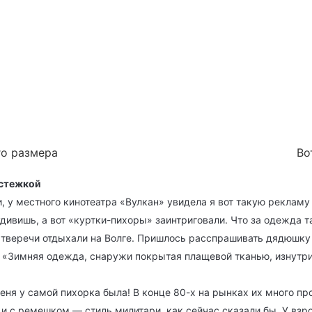
го размера
Во
дстежкой
и, у местного кинотеатра «Вулкан» увидела я вот такую реклам
удивишь, а вот «куртки-пихоры» заинтриговали. Что за одежда т
 тверечи отдыхали на Волге. Пришлось расспрашивать дядюшку 
: «Зимняя одежда, снаружи покрытая плащевой тканью, изнутр
ня у самой пихорка была! В конце 80-х на рынках их много пр
 и с ремешком — стиль милитари, как сейчас сказали бы. У вз