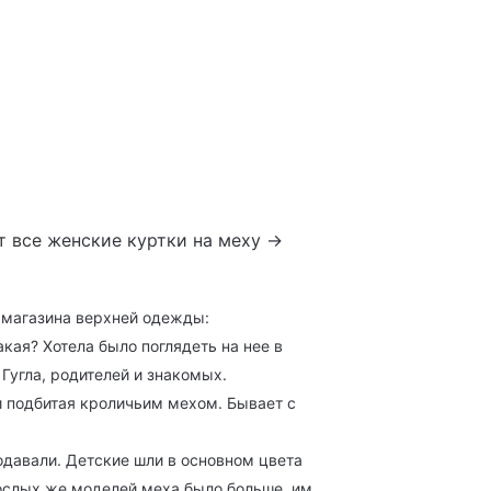
т все
женские куртки на меху →
у магазина верхней одежды:
акая? Хотела было поглядеть на нее в
Гугла, родителей и знакомых.
и подбитая кроличьим мехом. Бывает с
одавали. Детские шли в основном цвета
рослых же моделей меха было больше, им