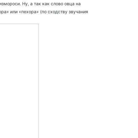
змороси. Ну, а так как слово овца на
ора» или «пехора» (по сходству звучания