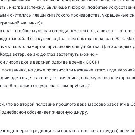
ты, иногда застежку. Были еще пихорки, подбитые искусственн
ми считались плащи китайского производства, украшенные сна
тиральной машинки)».
ихора – вообще мужская одежда: «Не пихора, а пихор — от слова
подстежкой. Я его купил на Дальнем востоке в начале 90-х. Мех
купки к пальто намертво пришивали для удобства. Для холодны
Когда ветер, ее аж до глаз застегнуть можно!»
ной лихорадке в
верхней одежде времен СССР
)
в показаниях, но даже произносили название этого вида верхн
тории одежды, я наконец-то выяснила, почему слово «пихора» н
ка! Вот только откуда она к нам прибыла?
, что во второй половине прошлого века массово завозили в Сою
Поднебесной обозначает животную шкуру.
ие кондотьеры (предводители наемных военных отрядов) носили