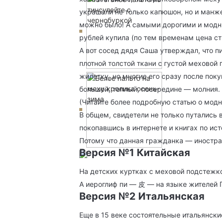
украшали не только капюшон, но и манже
можно было! А самыми дорогими и модны
рублей купила (по тем временам цена с
А вот сосед дядя Саша утверждал, что п
плотной толстой ткани с густой меховой 
жилетку, но многие его сразу после по
большой, теплый, посередине — молния. 
(Читайте более подробную статью о мод
В общем, свидетели не только путались 
покопавшись в интернете и книгах по ис
Потому что данная гражданка — иностран
Версия №1 Китайская
На детских куртках с меховой подстежкой
А иероглиф пи — 皮 — на языке жителей 
Версия №2 Итальянская
Еще в 15 веке состоятельные итальянск