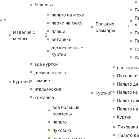
р
бежевые
П
пальто на меху
П
парки на меху
Большие
д
размеры
плащи
Изделия с
П
мехом
ветровки
П
демисезонные
П
куртки
К
все куртки
все куртк
демисезонные
Пуховики
зимние
Куртки
Пальто д
итальянские
Пальто из
Куртки
кожаные
Пальто ал
все большие
Пальто на
размеры
Куртки
пальто
Пуховики
пуховики
Пальто д
пальто на меху