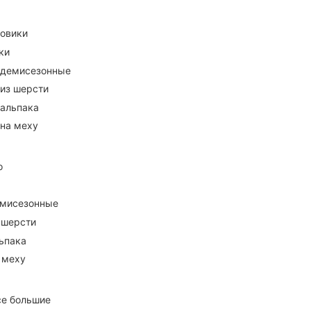
ховики
ки
 демисезонные
 из шерсти
 альпака
 на меху
о
емисезонные
 шерсти
ьпака
 меху
се большие