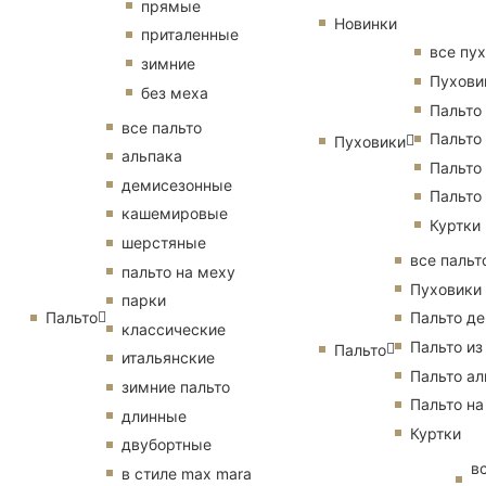
прямые
Новинки
приталенные
все пу
зимние
Пухови
без меха
Пальто
все пальто
Пальто
Пуховики
альпака
Пальто
демисезонные
Пальто
кашемировые
Куртки
шерстяные
все пальт
пальто на меху
Пуховики
парки
Пальто
Пальто д
классические
Пальто из
Пальто
итальянские
Пальто ал
зимние пальто
Пальто на
длинные
Куртки
двубортные
в
в стиле max mara