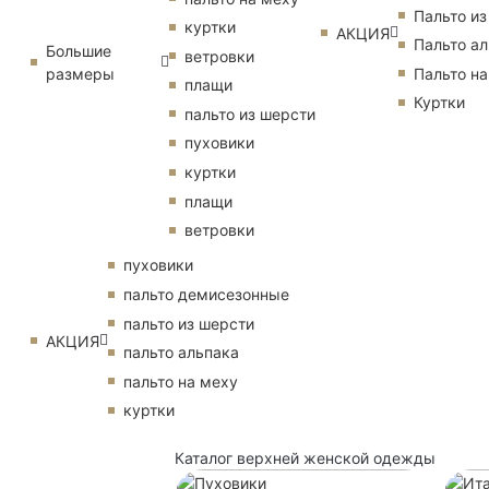
Пальто из
куртки
АКЦИЯ
Пальто ал
Большие
ветровки
размеры
Пальто на
плащи
Куртки
пальто из шерсти
пуховики
куртки
плащи
ветровки
пуховики
пальто демисезонные
пальто из шерсти
АКЦИЯ
пальто альпака
пальто на меху
куртки
Каталог верхней женской одежды