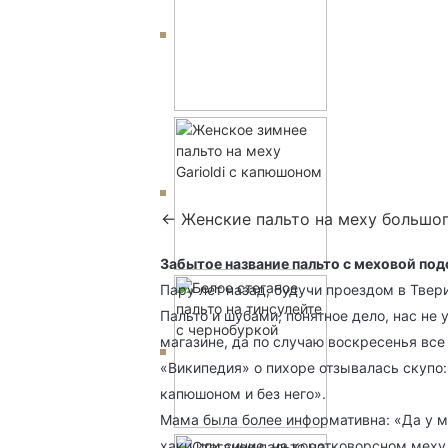
← Женские пальто на меху большо
Забытое название пальто с меховой по
Пару лет назад, будучи проездом в Твер
Пальто и шубами, понятное дело, нас не 
магазине, да по случаю воскресенья все
«Википедия» о пихоре отзывалась скупо
капюшоном и без него».
Мама была более информативна: «Да у ме
хаки или синие, на коротковорсном меху