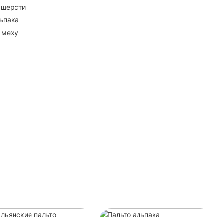
 шерсти
ьпака
 меху