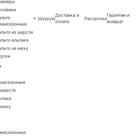
азмеры
уховики
Доставка и
Гарантии и
альто
Шоурум
Рассрочка
оплата
возврат
емисезонные
альто из шерсти
альто альпака
альто на меху
уртки
и
емисезонные
 шерсти
ьпака
 меху
емисезонные