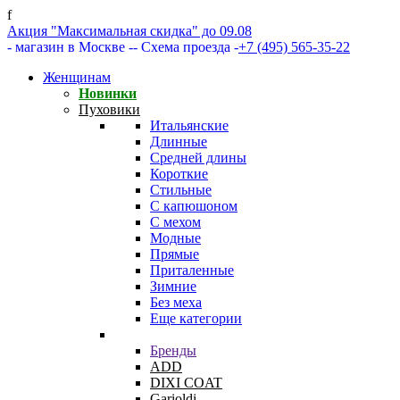
f
Акция "Максимальная скидка" до 09.08
- магазин в Москве -
- Схема проезда -
+7 (495) 565-35-22
Женщинам
Новинки
Пуховики
Итальянские
Длинные
Средней длины
Короткие
Стильные
С капюшоном
С мехом
Модные
Прямые
Приталенные
Зимние
Без меха
Еще категории
Бренды
ADD
DIXI COAT
Garioldi