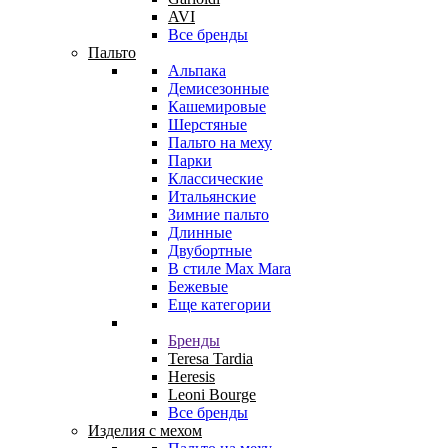
AVI
Все бренды
Пальто
Альпака
Демисезонные
Кашемировые
Шерстяные
Пальто на меху
Парки
Классические
Итальянские
Зимние пальто
Длинные
Двубортные
В стиле Max Mara
Бежевые
Еще категории
Бренды
Teresa Tardia
Heresis
Leoni Bourge
Все бренды
Изделия с мехом