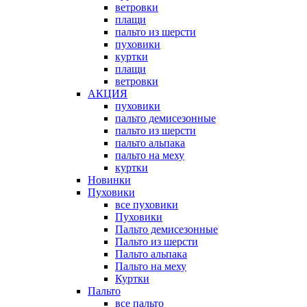
ветровки
плащи
пальто из шерсти
пуховики
куртки
плащи
ветровки
АКЦИЯ
пуховики
пальто демисезонные
пальто из шерсти
пальто альпака
пальто на меху
куртки
Новинки
Пуховики
все пуховики
Пуховики
Пальто демисезонные
Пальто из шерсти
Пальто альпака
Пальто на меху
Куртки
Пальто
все пальто