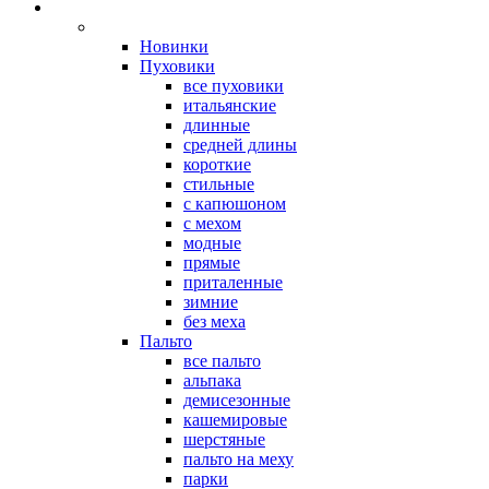
Новинки
Пуховики
все пуховики
итальянские
длинные
средней длины
короткие
стильные
с капюшоном
с мехом
модные
прямые
приталенные
зимние
без меха
Пальто
все пальто
альпака
демисезонные
кашемировые
шерстяные
пальто на меху
парки