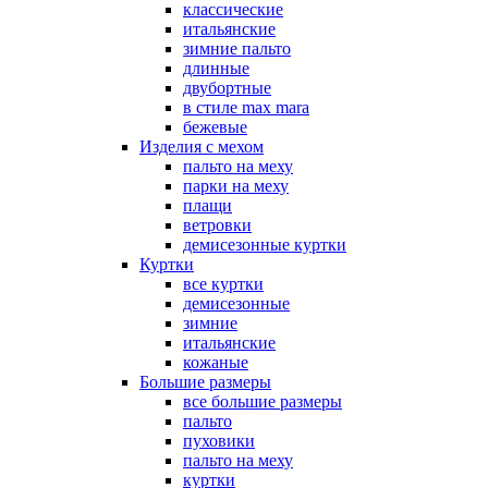
классические
итальянские
зимние пальто
длинные
двубортные
в стиле max mara
бежевые
Изделия с мехом
пальто на меху
парки на меху
плащи
ветровки
демисезонные куртки
Куртки
все куртки
демисезонные
зимние
итальянские
кожаные
Большие размеры
все большие размеры
пальто
пуховики
пальто на меху
куртки