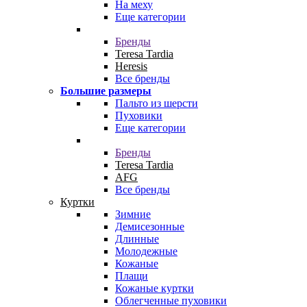
На меху
Еще категории
Бренды
Teresa Tardia
Heresis
Все бренды
Большие размеры
Пальто из шерсти
Пуховики
Еще категории
Бренды
Teresa Tardia
AFG
Все бренды
Куртки
Зимние
Демисезонные
Длинные
Молодежные
Кожаные
Плащи
Кожаные куртки
Облегченные пуховики