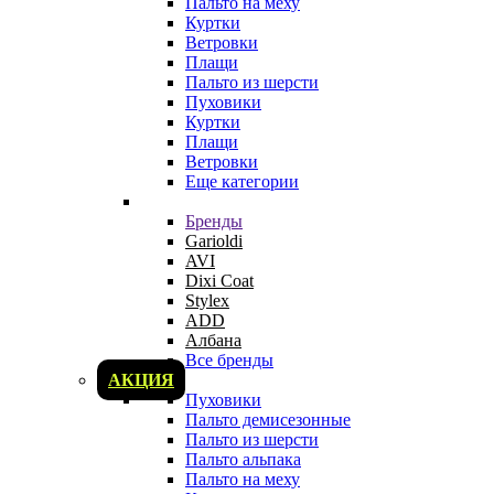
Пальто на меху
Куртки
Ветровки
Плащи
Пальто из шерсти
Пуховики
Куртки
Плащи
Ветровки
Еще категории
Бренды
Garioldi
AVI
Dixi Coat
Stylex
ADD
Албана
Все бренды
АКЦИЯ
Пуховики
Пальто демисезонные
Пальто из шерсти
Пальто альпака
Пальто на меху