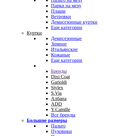
Пальто на меху
Парки на меху
Плащи
Ветровки
Демисезонные куртки
Еще категории
Куртки
Демисезонные
Зимние
Итальянские
Кожаные
Еще категории
Бренды
Dixi Coat
Garioldi
Stylex
S.Via
Албана
ADD
Y.Camille
Все бренды
Большие размеры
Пальто
Пуховики