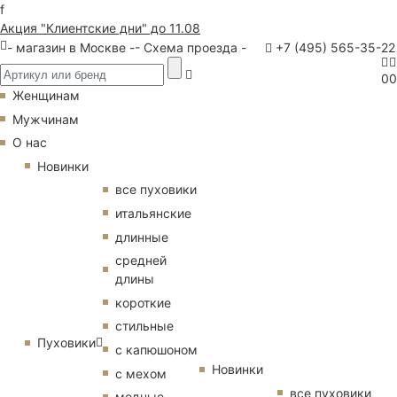
f
Акция "Клиентские дни" до 11.08
- магазин в Москве -
- Схема проезда -
+7 (495) 565-35-22
0
0
Женщинам
Мужчинам
О нас
Новинки
все пуховики
итальянские
длинные
средней
длины
короткие
стильные
Пуховики
с капюшоном
Новинки
с мехом
все пуховики
модные