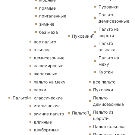
Пуховики
прямые
Пальто
приталенные
демисезонные
зимние
Пальто из
без меха
шерсти
Пуховики
все пальто
Пальто
альпака
альпака
демисезонные
Пальто на
меху
кашемировые
Куртки
шерстяные
пальто на меху
все пальто
парки
Пуховики
Пальто
классические
Пальто
демисезонные
итальянские
Пальто из
Пальто
зимние пальто
шерсти
длинные
Пальто альпака
двубортные
Пальто на меху