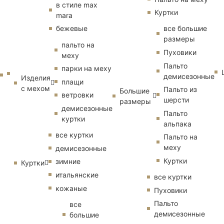
в стиле max
Куртки
mara
бежевые
все большие
размеры
пальто на
Пуховики
меху
Пальто
парки на меху
демисезонные
Изделия
плащи
с мехом
Пальто из
Большие
ветровки
шерсти
размеры
демисезонные
Пальто
куртки
альпака
все куртки
Пальто на
меху
демисезонные
Куртки
зимние
Куртки
итальянские
все куртки
кожаные
Пуховики
Пальто
все
демисезонные
большие