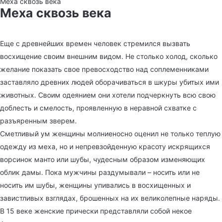
Меха сквозь века
Меха сквозь века
Еще с древнейших времен человек стремился вызвать
восхищение своим внешним видом. Не столько холод, сколько
желание показать свое превосходство над соплеменниками
заставляло древних людей оборачиваться в шкуры убитых ими
животных. Своим одеянием они хотели подчеркнуть всю свою
доблесть и смелость, проявленную в неравной схватке с
разъяренным зверем.
Сметливый ум женщины молниеносно оценил не только теплую
одежду из меха, но и непревзойденную красоту искрящихся
ворсинок манто или шубы, чудесным образом изменяющих
облик дамы. Пока мужчины раздумывали – носить или не
носить им шубы, женщины упивались в восхищенных и
завистливых взглядах, брошенных на их великолепные наряды.
В 15 веке женские прически представляли собой некое