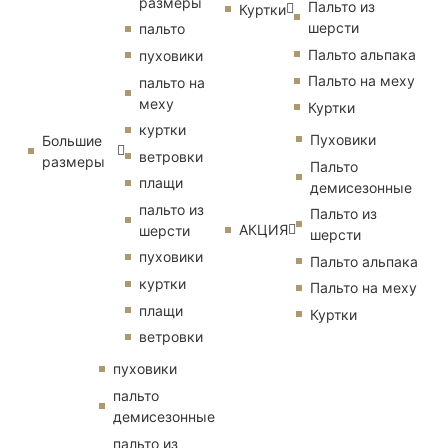
размеры
Пальто из
Куртки
шерсти
пальто
Пальто альпака
пуховики
Пальто на меху
пальто на
меху
Куртки
куртки
Пуховики
Большие
ветровки
размеры
Пальто
плащи
демисезонные
пальто из
Пальто из
АКЦИЯ
шерсти
шерсти
пуховики
Пальто альпака
куртки
Пальто на меху
плащи
Куртки
ветровки
пуховики
пальто
демисезонные
пальто из