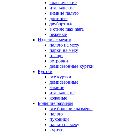
классические
итальянские
зимние пальто
длинные
двубортные
в стиле max mara
бежевые
Изделия с мехом
пальто на меху
парки на меху
плащи
ветровки
демисезонные куртки
Куртки
все куртки
демисезонные
зимние
итальянские
кожаные
Большие размеры
все большие размеры
пальто
пуховики
пальто на меху
куртки