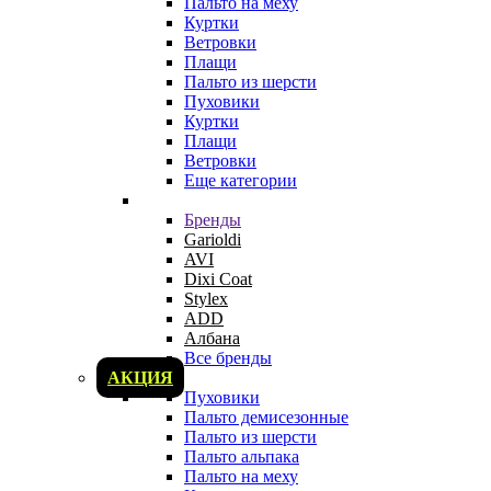
Пальто на меху
Куртки
Ветровки
Плащи
Пальто из шерсти
Пуховики
Куртки
Плащи
Ветровки
Еще категории
Бренды
Garioldi
AVI
Dixi Coat
Stylex
ADD
Албана
Все бренды
АКЦИЯ
Пуховики
Пальто демисезонные
Пальто из шерсти
Пальто альпака
Пальто на меху