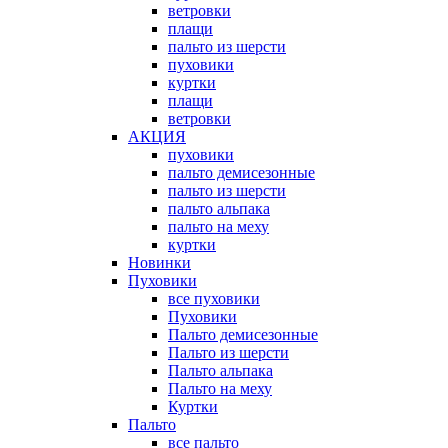
ветровки
плащи
пальто из шерсти
пуховики
куртки
плащи
ветровки
АКЦИЯ
пуховики
пальто демисезонные
пальто из шерсти
пальто альпака
пальто на меху
куртки
Новинки
Пуховики
все пуховики
Пуховики
Пальто демисезонные
Пальто из шерсти
Пальто альпака
Пальто на меху
Куртки
Пальто
все пальто