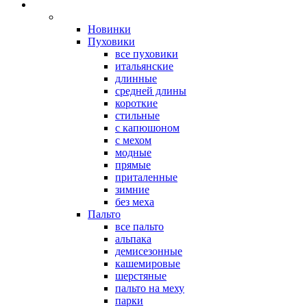
Новинки
Пуховики
все пуховики
итальянские
длинные
средней длины
короткие
стильные
с капюшоном
с мехом
модные
прямые
приталенные
зимние
без меха
Пальто
все пальто
альпака
демисезонные
кашемировые
шерстяные
пальто на меху
парки