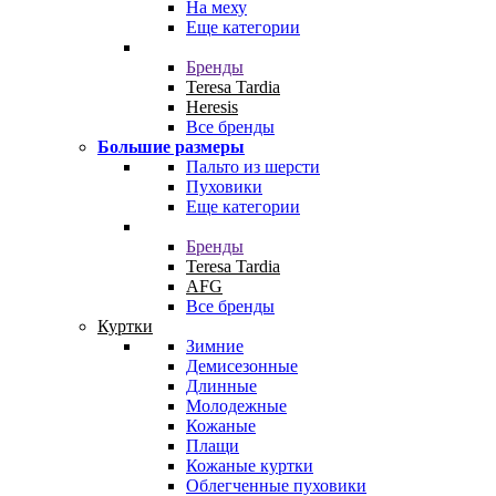
На меху
Еще категории
Бренды
Teresa Tardia
Heresis
Все бренды
Большие размеры
Пальто из шерсти
Пуховики
Еще категории
Бренды
Teresa Tardia
AFG
Все бренды
Куртки
Зимние
Демисезонные
Длинные
Молодежные
Кожаные
Плащи
Кожаные куртки
Облегченные пуховики