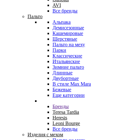
AVI
Все бренды
Пальто
Альпака
Демисезонные
Кашемировые
Шерстяные
Пальто на меху
Парки
Классические
Итальянские
Зимние пальто
Длинные
Двубортные
В стиле Max Mara
Бежевые
Еще категории
Бренды
Teresa Tardia
Heresis
Leoni Bourge
Все бренды
Изделия с мехом