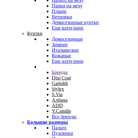
Пальто на меху
Парки на меху
Плащи
Ветровки
Демисезонные куртки
Еще категории
Куртки
Демисезонные
Зимние
Итальянские
Кожаные
Еще категории
Бренды
Dixi Coat
Garioldi
Stylex
S.Via
Албана
ADD
Y.Camille
Все бренды
Большие размеры
Пальто
Пуховики