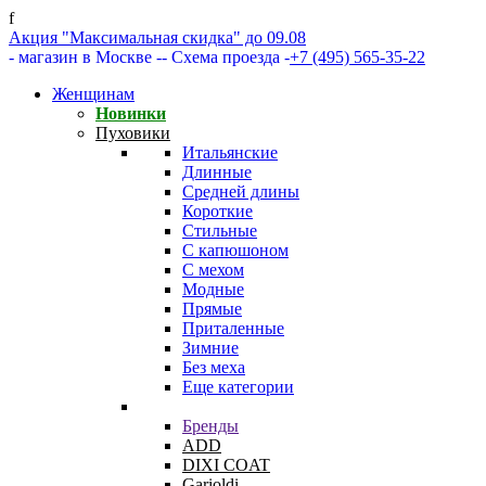
f
Акция "Максимальная скидка" до 09.08
- магазин в Москве -
- Схема проезда -
+7 (495) 565-35-22
Женщинам
Новинки
Пуховики
Итальянские
Длинные
Средней длины
Короткие
Стильные
С капюшоном
С мехом
Модные
Прямые
Приталенные
Зимние
Без меха
Еще категории
Бренды
ADD
DIXI COAT
Garioldi