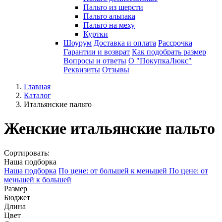
Пальто из шерсти
Пальто альпака
Пальто на меху
Куртки
Шоурум
Доставка и оплата
Рассрочка
Гарантии и возврат
Как подобрать размер
Вопросы и ответы
О "ПокупкаЛюкс"
Реквизиты
Отзывы
Главная
Каталог
Итальянские пальто
Женские итальянские пальто
Сортировать:
Наша подборка
Наша подборка
По цене: от большей к меньшей
По цене: от
меньшей к большей
Размер
Бюджет
Длина
Цвет