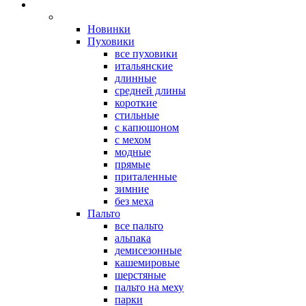
Новинки
Пуховики
все пуховики
итальянские
длинные
средней длины
короткие
стильные
с капюшоном
с мехом
модные
прямые
приталенные
зимние
без меха
Пальто
все пальто
альпака
демисезонные
кашемировые
шерстяные
пальто на меху
парки