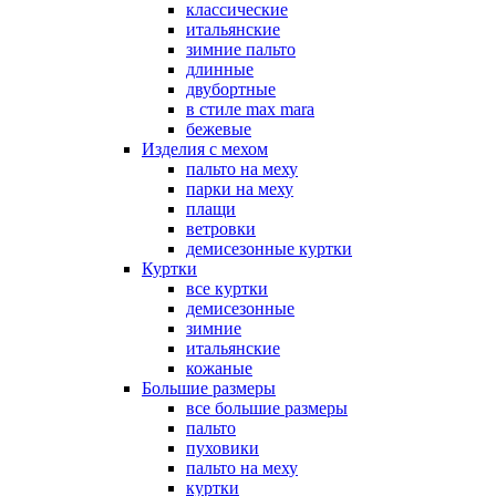
классические
итальянские
зимние пальто
длинные
двубортные
в стиле max mara
бежевые
Изделия с мехом
пальто на меху
парки на меху
плащи
ветровки
демисезонные куртки
Куртки
все куртки
демисезонные
зимние
итальянские
кожаные
Большие размеры
все большие размеры
пальто
пуховики
пальто на меху
куртки