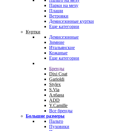
Пальто на меху
Парки на меху
Плащи
Ветровки
Демисезонные куртки
Еще категории
Куртки
Демисезонные
Зимние
Итальянские
Кожаные
Еще категории
Бренды
Dixi Coat
Garioldi
Stylex
S.Via
Албана
ADD
Y.Camille
Все бренды
Большие размеры
Пальто
Пуховики