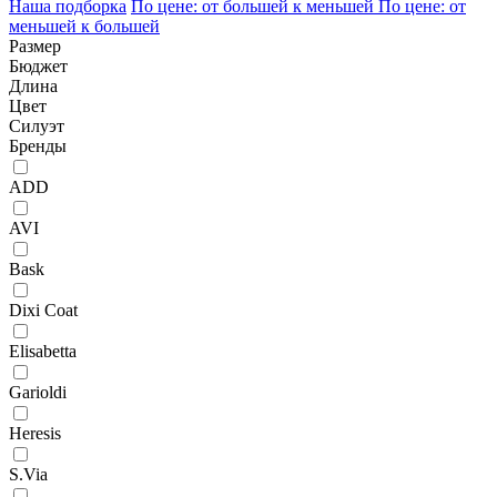
Наша подборка
По цене: от большей к меньшей
По цене: от
меньшей к большей
Размер
Бюджет
Длина
Цвет
Силуэт
Бренды
ADD
AVI
Bask
Dixi Coat
Elisabetta
Garioldi
Heresis
S.Via