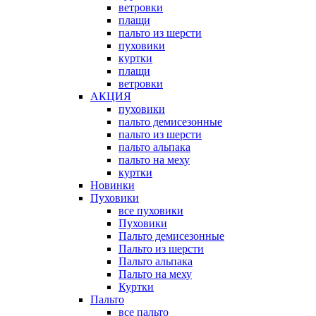
ветровки
плащи
пальто из шерсти
пуховики
куртки
плащи
ветровки
АКЦИЯ
пуховики
пальто демисезонные
пальто из шерсти
пальто альпака
пальто на меху
куртки
Новинки
Пуховики
все пуховики
Пуховики
Пальто демисезонные
Пальто из шерсти
Пальто альпака
Пальто на меху
Куртки
Пальто
все пальто