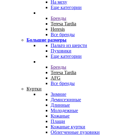
На меху
Еще категории
Бренды
Teresa Tardia
Heresis
Все бренды
Большие размеры
Пальто из шерсти
Пуховики
Еще категории
Бренды
Teresa Tardia
AFG
Все бренды
Куртки
Зимние
Демисезонные
Длинные
Молодежные
Кожаные
Плащи
Кожаные куртки
Облегченные пуховики