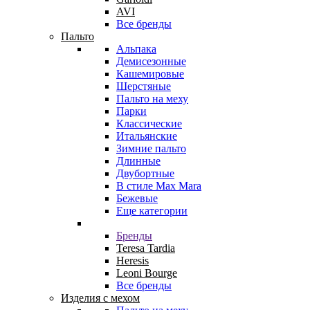
AVI
Все бренды
Пальто
Альпака
Демисезонные
Кашемировые
Шерстяные
Пальто на меху
Парки
Классические
Итальянские
Зимние пальто
Длинные
Двубортные
В стиле Max Mara
Бежевые
Еще категории
Бренды
Teresa Tardia
Heresis
Leoni Bourge
Все бренды
Изделия с мехом