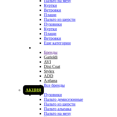
Пальто на меху
Куртки
Ветровки
Плащи
Пальто из шерсти
Пуховики
Куртки
Плащи
Ветровки
Еще категории
Бренды
Garioldi
AVI
Dixi Coat
Stylex
ADD
Албана
Все бренды
АКЦИЯ
Пуховики
Пальто демисезонные
Пальто из шерсти
Пальто альпака
Пальто на меху