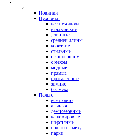
Новинки
Пуховики
все пуховики
итальянские
длинные
средней длины
короткие
стильные
с капюшоном
с мехом
модные
прямые
приталенные
зимние
без меха
Пальто
все пальто
альпака
демисезонные
кашемировые
шерстяные
пальто на меху
парки