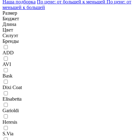
Наша подборка
По цене: от большей к меньшей
По цене: от
меньшей к большей
Размер
Бюджет
Длина
Цвет
Силуэт
Бренды
ADD
AVI
Bask
Dixi Coat
Elisabetta
Garioldi
Heresis
S.Via