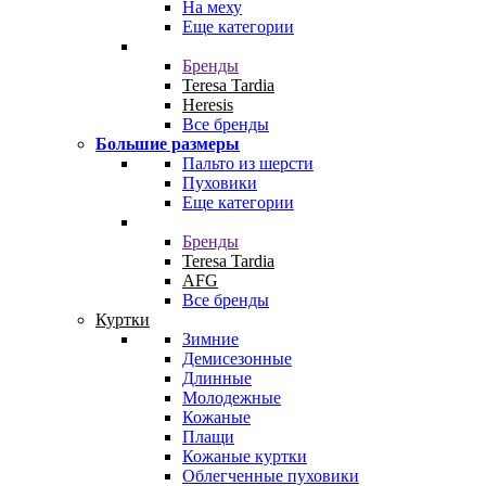
На меху
Еще категории
Бренды
Teresa Tardia
Heresis
Все бренды
Большие размеры
Пальто из шерсти
Пуховики
Еще категории
Бренды
Teresa Tardia
AFG
Все бренды
Куртки
Зимние
Демисезонные
Длинные
Молодежные
Кожаные
Плащи
Кожаные куртки
Облегченные пуховики