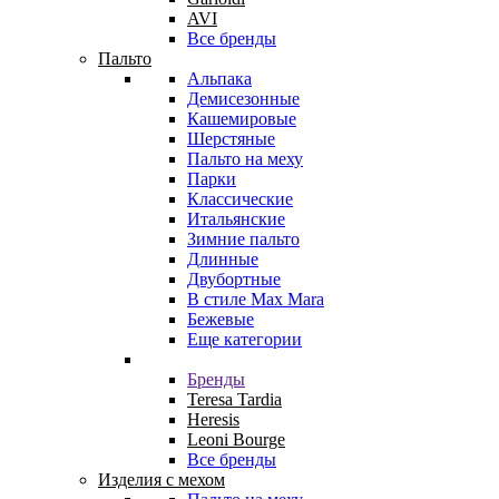
AVI
Все бренды
Пальто
Альпака
Демисезонные
Кашемировые
Шерстяные
Пальто на меху
Парки
Классические
Итальянские
Зимние пальто
Длинные
Двубортные
В стиле Max Mara
Бежевые
Еще категории
Бренды
Teresa Tardia
Heresis
Leoni Bourge
Все бренды
Изделия с мехом