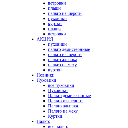
ветровки
плащи
пальто из шерсти
пуховики
куртки
плащи
ветровки
АКЦИЯ
пуховики
пальто демисезонные
пальто из шерсти
пальто альпака
пальто на меху
куртки
Новинки
Пуховики
все пуховики
Пуховики
Пальто демисезонные
Пальто из шерсти
Пальто альпака
Пальто на меху
Куртки
Пальто
все пальто