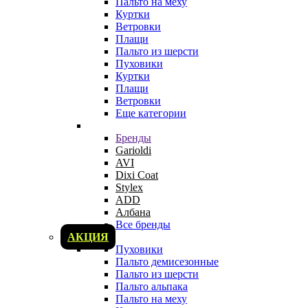
Пальто на меху
Куртки
Ветровки
Плащи
Пальто из шерсти
Пуховики
Куртки
Плащи
Ветровки
Еще категории
Бренды
Garioldi
AVI
Dixi Coat
Stylex
ADD
Албана
Все бренды
АКЦИЯ
Пуховики
Пальто демисезонные
Пальто из шерсти
Пальто альпака
Пальто на меху