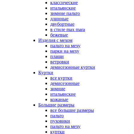
классические
итальянские
зимние пальто
длинные
двубортные
в стиле max mara
бежевые
Изделия с мехом
пальто на меху
парки на меху
плащи
ветровки
демисезонные куртки
Куртки
все куртки
демисезонные
зимние
итальянские
кожаные
Большие размеры
все большие размеры
пальто
пуховики
пальто на меху
куртки