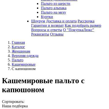
Пальто из шерсти
Пальто альпака
Пальто на меху
Куртки
Шоурум
Доставка и оплата
Рассрочка
Гарантии и возврат
Как подобрать размер
Вопросы и ответы
О "ПокупкаЛюкс"
Реквизиты
Отзывы
Главная
Каталог
Женщинам
Верхняя одежда
Пальто
Кашемировые
С капюшоном
Кашемировые пальто с
капюшоном
Сортировать:
Наша подборка