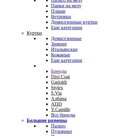
Пальто на меху
Парки на меху
Плащи
Ветровки
Демисезонные куртки
Еще категории
Куртки
Демисезонные
Зимние
Итальянские
Кожаные
Еще категории
Бренды
Dixi Coat
Garioldi
Stylex
S.Via
Албана
ADD
Y.Camille
Все бренды
Большие размеры
Пальто
Пуховики