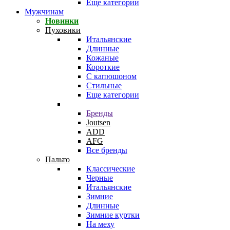
Еще категории
Мужчинам
Новинки
Пуховики
Итальянские
Длинные
Кожаные
Короткие
С капюшоном
Стильные
Еще категории
Бренды
Joutsen
ADD
AFG
Все бренды
Пальто
Классические
Черные
Итальянские
Зимние
Длинные
Зимние куртки
На меху