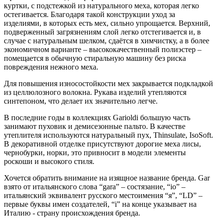
куртки, c подстежкой из натурального меха, которая легко
остегивается. Благодаря такой конструкции уход за
изделиями, в которых есть мех, сильно упрощается. Верхний,
подверженный загрязнениям слой легко отстегивается и, в
случае с натуральным шелком, сдаётся в химчистку, а в более
экономичном варианте – высококачественный полиэстер –
помещается в обычную стиральную машину без риска
повреждения нежного меха.
Для повышения износостойкости мех закрывается подкладкой
из целлюлозного волокна. Рукава изделий утепляются
синтепоном, что делает их значительно легче.
В последние годы в коллекциях Garioldi большую часть
занимают пуховик и демисезонные пальто. В качестве
утеплителя используются натуральный пух, Thinsulate, IsoSoft.
В декоративной отделке присутствуют дорогие меха лисы,
чернобурки, норки, это привносит в модели элементы
роскоши и высокого стиля.
Хочется обратить внимание на изящное название бренда. Gar
взято от итальянского слова “gara” – состязание, “io” –
итальянский эквивалент русского местоимения “я”, “LD” –
первые буквы имен создателей, “i” на конце указывает на
Италию - страну происхождения бренда.