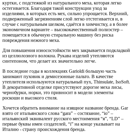
куртки, c подстежкой из натурального меха, которая легко
остегивается. Благодаря такой конструкции уход за
изделиями, в которых есть мех, сильно упрощается. Верхний,
подверженный загрязнениям слой легко отстегивается и, в
случае с натуральным шелком, сдаётся в химчистку, а в более
экономичном варианте – высококачественный полиэстер –
помещается в обычную стиральную машину без риска
повреждения нежного меха.
Для повышения износостойкости мех закрывается подкладкой
из целлюлозного волокна. Рукава изделий утепляются
синтепоном, что делает их значительно легче.
В последние годы в коллекциях Garioldi большую часть
занимают пуховик и демисезонные пальто. В качестве
утеплителя используются натуральный пух, Thinsulate, IsoSoft.
В декоративной отделке присутствуют дорогие меха лисы,
чернобурки, норки, это привносит в модели элементы
роскоши и высокого стиля.
Хочется обратить внимание на изящное название бренда. Gar
взято от итальянского слова “gara” – состязание, “io” –
итальянский эквивалент русского местоимения “я”, “LD” –
первые буквы имен создателей, “i” на конце указывает на
Италию - страну происхождения бренда.