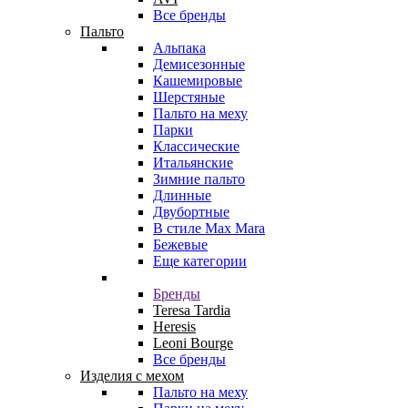
Все бренды
Пальто
Альпака
Демисезонные
Кашемировые
Шерстяные
Пальто на меху
Парки
Классические
Итальянские
Зимние пальто
Длинные
Двубортные
В стиле Max Mara
Бежевые
Еще категории
Бренды
Teresa Tardia
Heresis
Leoni Bourge
Все бренды
Изделия с мехом
Пальто на меху