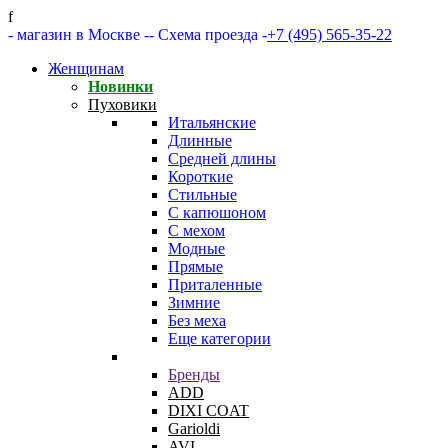
f
- магазин в Москве -
- Схема проезда -
+7 (495) 565-35-22
Женщинам
Новинки
Пуховики
Итальянские
Длинные
Средней длины
Короткие
Стильные
С капюшоном
С мехом
Модные
Прямые
Приталенные
Зимние
Без меха
Еще категории
Бренды
ADD
DIXI COAT
Garioldi
AVI