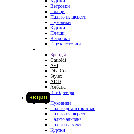
Куртки
Ветровки
Плащи
Пальто из шерсти
Пуховики
Куртки
Плащи
Ветровки
Еще категории
Бренды
Garioldi
AVI
Dixi Coat
Stylex
ADD
Албана
Все бренды
АКЦИЯ
Пуховики
Пальто демисезонные
Пальто из шерсти
Пальто альпака
Пальто на меху
Куртки