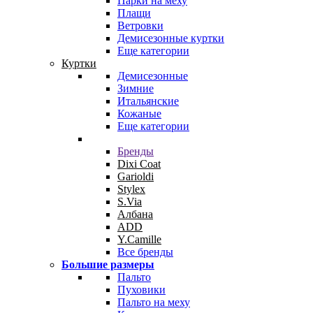
Парки на меху
Плащи
Ветровки
Демисезонные куртки
Еще категории
Куртки
Демисезонные
Зимние
Итальянские
Кожаные
Еще категории
Бренды
Dixi Coat
Garioldi
Stylex
S.Via
Албана
ADD
Y.Camille
Все бренды
Большие размеры
Пальто
Пуховики
Пальто на меху