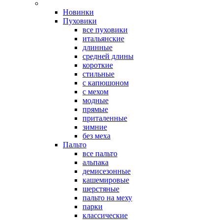
Новинки
Пуховики
все пуховики
итальянские
длинные
средней длины
короткие
стильные
с капюшоном
с мехом
модные
прямые
приталенные
зимние
без меха
Пальто
все пальто
альпака
демисезонные
кашемировые
шерстяные
пальто на меху
парки
классические