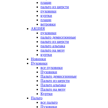
плащи
пальто из шерсти
пуховики
куртки
плащи
ветровки
АКЦИЯ
пуховики
пальто демисезонные
пальто из шерсти
пальто альпака
пальто на меху
куртки
Новинки
Пуховики
все пуховики
Пуховики
Пальто демисезонные
Пальто из шерсти
Пальто альпака
Пальто на меху
Куртки
Пальто
все пальто
Пуховики