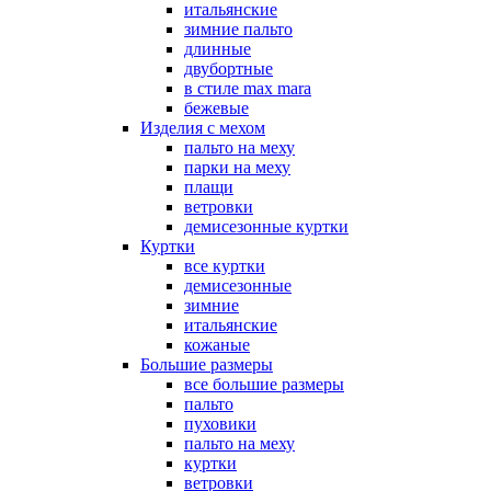
итальянские
зимние пальто
длинные
двубортные
в стиле max mara
бежевые
Изделия с мехом
пальто на меху
парки на меху
плащи
ветровки
демисезонные куртки
Куртки
все куртки
демисезонные
зимние
итальянские
кожаные
Большие размеры
все большие размеры
пальто
пуховики
пальто на меху
куртки
ветровки