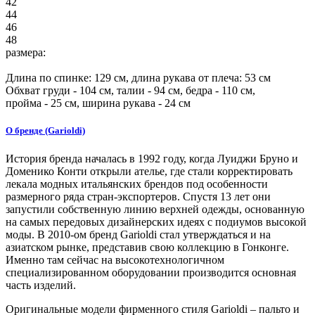
42
44
46
48
размера:
Длина по спинке:
129
см, длина рукава от плеча:
53
см
Обхват груди -
104
см, талии -
94
см, бедра -
110
см,
пройма -
25
см, ширина рукава - 24 см
О бренде (Garioldi)
История бренда началась в 1992 году, когда Луиджи Бруно и
Доменико Конти открыли ателье, где стали корректировать
лекала модных итальянских брендов под особенности
размерного ряда стран-экспортеров. Спустя 13 лет они
запустили собственную линию верхней одежды, основанную
на самых передовых дизайнерских идеях с подиумов высокой
моды. В 2010-ом бренд Garioldi стал утверждаться и на
азиатском рынке, представив свою коллекцию в Гонконге.
Именно там сейчас на высокотехнологичном
специализированном оборудовании производится основная
часть изделий.
Оригинальные модели фирменного стиля Garioldi – пальто и