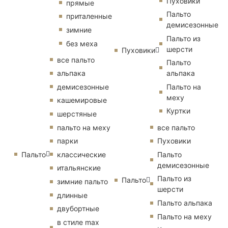
Пуховики
прямые
Пальто
приталенные
демисезонные
зимние
Пальто из
без меха
шерсти
Пуховики
все пальто
Пальто
альпака
альпака
демисезонные
Пальто на
меху
кашемировые
Куртки
шерстяные
пальто на меху
все пальто
парки
Пуховики
Пальто
классические
Пальто
демисезонные
итальянские
Пальто из
Пальто
зимние пальто
шерсти
длинные
Пальто альпака
двубортные
Пальто на меху
в стиле max