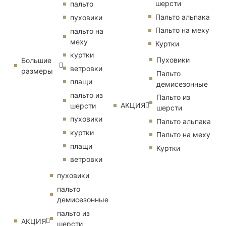
шерсти
пальто
Пальто альпака
пуховики
Пальто на меху
пальто на
меху
Куртки
куртки
Пуховики
Большие
ветровки
размеры
Пальто
плащи
демисезонные
пальто из
Пальто из
АКЦИЯ
шерсти
шерсти
пуховики
Пальто альпака
куртки
Пальто на меху
плащи
Куртки
ветровки
пуховики
пальто
демисезонные
пальто из
АКЦИЯ
шерсти