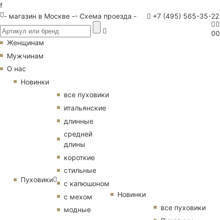
f
- магазин в Москве -
- Схема проезда -
+7 (495) 565-35-22
0
0
Женщинам
Мужчинам
О нас
Новинки
все пуховики
итальянские
длинные
средней
длины
короткие
стильные
Пуховики
с капюшоном
Новинки
с мехом
все пуховики
модные