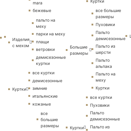
Куртки
mara
бежевые
все большие
размеры
пальто на
Пуховики
меху
Пальто
парки на меху
демисезонные
Изделия
плащи
с мехом
Пальто из
Большие
ветровки
шерсти
размеры
демисезонные
Пальто
куртки
альпака
все куртки
Пальто на
меху
демисезонные
Куртки
зимние
Куртки
итальянские
все куртки
кожаные
Пуховики
Пальто
все
демисезонные
большие
размеры
Пальто из
Куртки