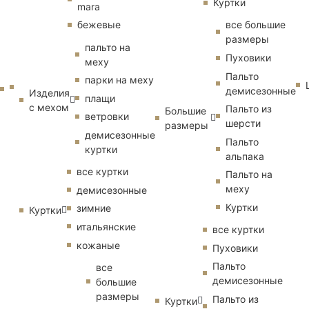
Куртки
mara
бежевые
все большие
размеры
пальто на
Пуховики
меху
Пальто
парки на меху
демисезонные
Изделия
плащи
с мехом
Пальто из
Большие
ветровки
шерсти
размеры
демисезонные
Пальто
куртки
альпака
все куртки
Пальто на
меху
демисезонные
Куртки
зимние
Куртки
итальянские
все куртки
кожаные
Пуховики
Пальто
все
демисезонные
большие
размеры
Пальто из
Куртки