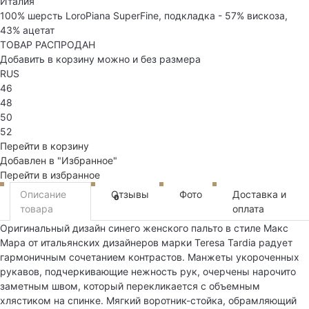
Италия
100% шерсть LoroPiana SuperFine, подкладка - 57% вискоза,
43% ацетат
ТОВАР РАСПРОДАН
Добавить в корзину можно и без размера
RUS
46
48
50
52
Перейти в корзину
Добавлен в "Избранное"
Перейти в избранное
Описание
Отзывы
Фото
Доставка и
0
товара
оплата
Оригинальный дизайн синего женского пальто в стиле Макс
Мара от итальянских дизайнеров марки Teresa Tardia радует
гармоничным сочетанием контрастов. Манжеты укороченных
рукавов, подчеркивающие нежность рук, очерчены нарочито
заметным швом, который перекликается с объемным
хлястиком на спинке. Мягкий воротник-стойка, обрамляющий