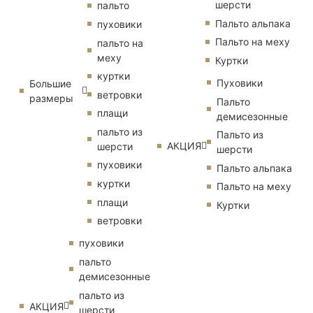
шерсти
пальто
Пальто альпака
пуховики
Пальто на меху
пальто на
меху
Куртки
куртки
Пуховики
Большие
ветровки
размеры
Пальто
плащи
демисезонные
пальто из
Пальто из
АКЦИЯ
шерсти
шерсти
пуховики
Пальто альпака
куртки
Пальто на меху
плащи
Куртки
ветровки
пуховики
пальто
демисезонные
пальто из
АКЦИЯ
шерсти