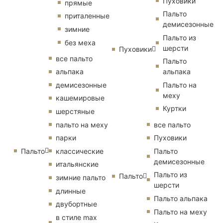
Пуховики
прямые
Пальто
приталенные
демисезонные
зимние
Пальто из
без меха
шерсти
Пуховики
все пальто
Пальто
альпака
альпака
демисезонные
Пальто на
меху
кашемировые
Куртки
шерстяные
пальто на меху
все пальто
парки
Пуховики
Пальто
классические
Пальто
демисезонные
итальянские
Пальто из
Пальто
зимние пальто
шерсти
длинные
Пальто альпака
двубортные
Пальто на меху
в стиле max