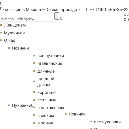
f
- магазин в Москве -
- Схема проезда -
+7 (495) 565-35-22
0
0
Женщинам
Мужчинам
О нас
Новинки
все пуховики
итальянские
длинные
средней
длины
короткие
стильные
Пуховики
с капюшоном
Новинки
с мехом
все пуховики
модные