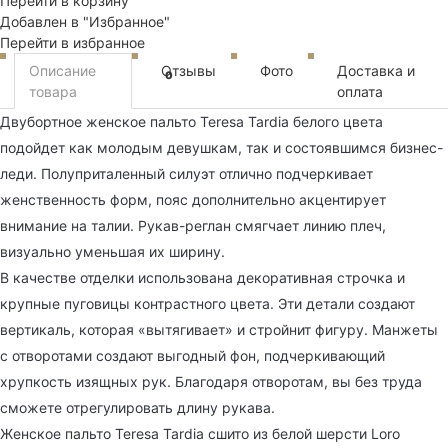
Перейти в корзину
Добавлен в "Избранное"
Перейти в избранное
Описание
Отзывы
Фото
Доставка и
0
товара
оплата
Двубортное женское пальто Teresa Tardia белого цвета
подойдет как молодым девушкам, так и состоявшимся бизнес-
леди. Полуприталенный силуэт отлично подчеркивает
женственность форм, пояс дополнительно акцентирует
внимание на талии. Рукав-реглан смягчает линию плеч,
визуально уменьшая их ширину.
В качестве отделки использована декоративная строчка и
крупные пуговицы контрастного цвета. Эти детали создают
вертикаль, которая «вытягивает» и стройнит фигуру. Манжеты
с отворотами создают выгодный фон, подчеркивающий
хрупкость изящных рук. Благодаря отворотам, вы без труда
сможете отрегулировать длину рукава.
Женское пальто Teresa Tardia сшито из белой шерсти Loro