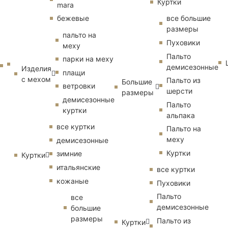
Куртки
mara
бежевые
все большие
размеры
пальто на
Пуховики
меху
Пальто
парки на меху
демисезонные
Изделия
плащи
с мехом
Пальто из
Большие
ветровки
шерсти
размеры
демисезонные
Пальто
куртки
альпака
все куртки
Пальто на
меху
демисезонные
Куртки
зимние
Куртки
итальянские
все куртки
кожаные
Пуховики
Пальто
все
демисезонные
большие
размеры
Пальто из
Куртки