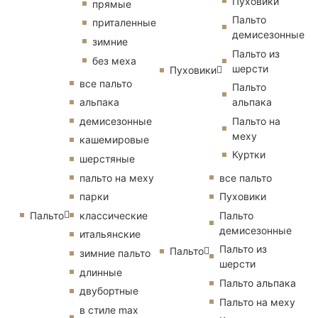
Пуховики
прямые
Пальто
приталенные
демисезонные
зимние
Пальто из
без меха
шерсти
Пуховики
все пальто
Пальто
альпака
альпака
демисезонные
Пальто на
меху
кашемировые
Куртки
шерстяные
пальто на меху
все пальто
парки
Пуховики
Пальто
классические
Пальто
демисезонные
итальянские
Пальто из
Пальто
зимние пальто
шерсти
длинные
Пальто альпака
двубортные
Пальто на меху
в стиле max