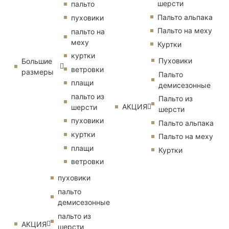
шерсти
пальто
Пальто альпака
пуховики
Пальто на меху
пальто на
меху
Куртки
куртки
Пуховики
Большие
ветровки
размеры
Пальто
плащи
демисезонные
пальто из
Пальто из
АКЦИЯ
шерсти
шерсти
пуховики
Пальто альпака
куртки
Пальто на меху
плащи
Куртки
ветровки
пуховики
пальто
демисезонные
пальто из
АКЦИЯ
шерсти