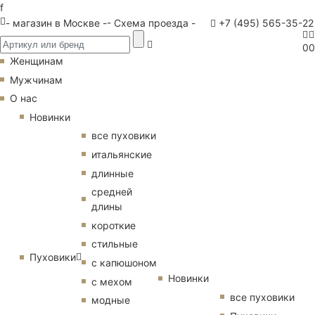
f
- магазин в Москве -
- Схема проезда -
+7 (495) 565-35-22
0
0
Женщинам
Мужчинам
О нас
Новинки
все пуховики
итальянские
длинные
средней
длины
короткие
стильные
Пуховики
с капюшоном
Новинки
с мехом
все пуховики
модные