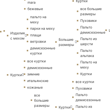
Куртки
mara
бежевые
все большие
размеры
пальто на
Пуховики
меху
Пальто
парки на меху
демисезонные
Изделия
плащи
с мехом
Пальто из
Большие
ветровки
шерсти
размеры
демисезонные
Пальто
куртки
альпака
все куртки
Пальто на
меху
демисезонные
Куртки
зимние
Куртки
итальянские
все куртки
кожаные
Пуховики
Пальто
все
демисезонные
большие
размеры
Пальто из
Куртки