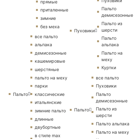
Пуховики
прямые
Пальто
приталенные
демисезонные
зимние
Пальто из
без меха
шерсти
Пуховики
все пальто
Пальто
альпака
альпака
демисезонные
Пальто на
меху
кашемировые
Куртки
шерстяные
пальто на меху
все пальто
парки
Пуховики
Пальто
классические
Пальто
демисезонные
итальянские
Пальто из
Пальто
зимние пальто
шерсти
длинные
Пальто альпака
двубортные
Пальто на меху
в стиле max