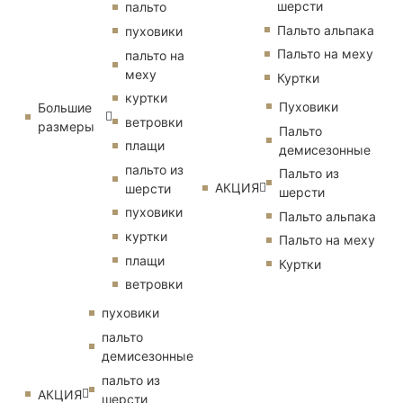
шерсти
пальто
Пальто альпака
пуховики
Пальто на меху
пальто на
меху
Куртки
куртки
Пуховики
Большие
ветровки
размеры
Пальто
плащи
демисезонные
пальто из
Пальто из
АКЦИЯ
шерсти
шерсти
пуховики
Пальто альпака
куртки
Пальто на меху
плащи
Куртки
ветровки
пуховики
пальто
демисезонные
пальто из
АКЦИЯ
шерсти