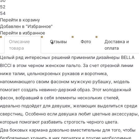
50
52
54
Перейти в корзину
Добавлен в "Избранное"
Перейти в избранное
Описание
Отзывы
Фото
Доставка и
0
товара
оплата
Целый ряд интересных решений применили дизайнеры BELLA
BICCI в этом черном женском пальто. За счет отрезной линии
ниже талии, цельнокроеных рукавов и воротника,
напоминающего своим фасоном мужскую рубашку, модель
помогает создать невинно-дерзкий образ. Этот молодежный
фасон, вобравший в себя элементы нескольких стилей,
идеально подойдет для девушек, желающих выделиться среди
сверстниц. Особенно если девушка любит цветные аксессуары,
которые помогают разбавить строгость черного цвета.
Два боковых кармана довольно вместительны для того, чтобы
безбоязненно хранить в них перчатки и другие необходимые