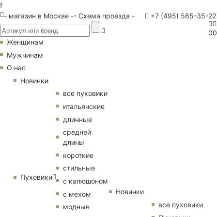
f
- магазин в Москве -
- Схема проезда -
+7 (495) 565-35-22
0
0
Женщинам
Мужчинам
О нас
Новинки
все пуховики
итальянские
длинные
средней
длины
короткие
стильные
Пуховики
с капюшоном
Новинки
с мехом
все пуховики
модные